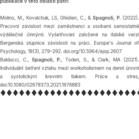
publikace v této oblasti patří:
Molino, M., Kovalchuk, LS, Ghislieri, C., &
Spagnoli, P.
(2022)
Pracovní závislost mezi zaměstnanci a osobami samostatně
výdělečně činnými: Vyšetřování založené na italské verzi
Bergenská stupnice závislosti na práci. Europe's Journal of
Psychology, 18(3), 279–292. doi.org/10.5964/ejop.2607
Balducci, C.,
Spagnoli, P.
, Toderi, S., & Clark, MA (2021)
Individuální šetření vztahu mezi workoholismem na denní úrovni
a systolickým krevním tlakem. Práce a stres,
doi:10.1080/02678373.2021.1976883