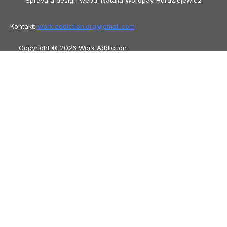
Správa a design webu: Natalia Woropay-Hordziejewicz
Kontakt:
work.addiction.org@
gmail.com
Copyright © 2026 Work Addiction
Čeština
Čeština
English
Español
Polski
Italiano
Македонски јазик
Français
Slovenščina
Slovenčina
العربية
香港
中文
简体中文
Azərbaycan dili
Dansk
Български
Bosanski
Deutsch
Eesti
עִבְרִית
Ελληνικά
Magyar
Shqip
Lietuvių kalba
Tiếng Việt
ไทย
O‘zbekcha
Türkçe
Հայերեն
Română
日本語
Русский
हिन्दी
Latviešu valoda
ქართული
Српски језик
한국어