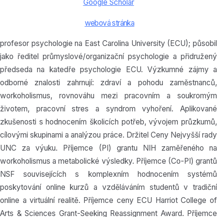
Google Scholar
webová stránka
profesor psychologie na East Carolina University (ECU); působil
jako ředitel průmyslové/organizační psychologie a přidružený
předseda na katedře psychologie ECU. Výzkumné zájmy a
odborné znalosti zahrnují: zdraví a pohodu zaměstnanců,
workoholismus, rovnováhu mezi pracovním a soukromým
životem, pracovní stres a syndrom vyhoření. Aplikované
zkušenosti s hodnocením školicích potřeb, vývojem průzkumů,
cílovými skupinami a analýzou práce. Držitel Ceny Nejvyšší rady
UNC za výuku. Příjemce (PI) grantu NIH zaměřeného na
workoholismus a metabolické výsledky. Příjemce (Co-PI) grantů
NSF souvisejících s komplexním hodnocením systémů
poskytování online kurzů a vzděláváním studentů v tradiční
online a virtuální realitě. Příjemce ceny ECU Harriot College of
Arts & Sciences Grant-Seeking Reassignment Award. Příjemce