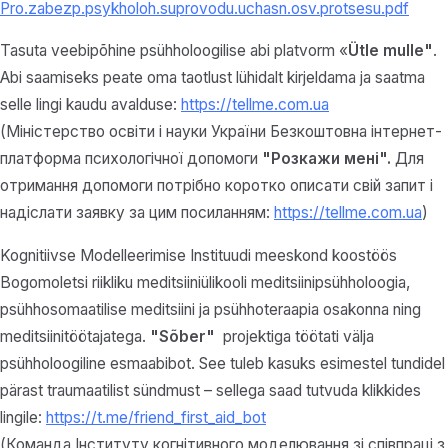
Pro.zabezp.psykholoh.suprovodu.uchasn.osv.protsesu.pdf
Tasuta veebipõhine psühholoogilise abi platvorm «
Ütle mulle"
.
Abi saamiseks peate oma taotlust lühidalt kirjeldama ja saatma
selle lingi kaudu avalduse:
https://tellme.com.ua
(Міністерство освіти і науки України Безкоштовна інтернет-
платформа психологічної допомоги
"Розкажи мені".
Для
отримання допомоги потрібно коротко описати свій запит і
надіслати заявку за цим посиланням:
https://tellme.com.ua
)
Kognitiivse Modelleerimise Instituudi meeskond koostöös
Bogomoletsi riikliku meditsiiniülikooli meditsiinipsühholoogia,
psühhosomaatilise meditsiini ja psühhoteraapia osakonna ning
meditsiinitöötajatega.
"Sõber"
projektiga töötati välja
psühholoogiline esmaabibot. See tuleb kasuks esimestel tundidel
pärast traumaatilist sündmust – sellega saad tutvuda klikkides
lingile:
https://t.me/friend_first_aid_bot
(Команда Інституту когнітивного моделювання зі співпраці з