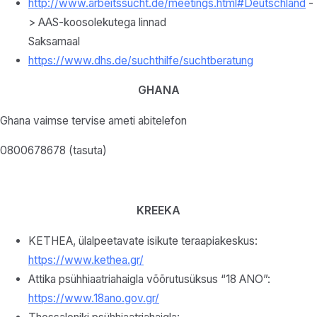
http://www.arbeitssucht.de/meetings.html#Deutschland
-
> AAS-koosolekutega linnad
Saksamaal
https://www.dhs.de/suchthilfe/suchtberatung
GHANA
Ghana vaimse tervise ameti abitelefon
0800678678 (tasuta)
KREEKA
KETHEA, ülalpeetavate isikute teraapiakeskus:
https://www.kethea.gr/
Attika psühhiaatriahaigla võõrutusüksus “18 ANO”:
https://www.18ano.gov.gr/