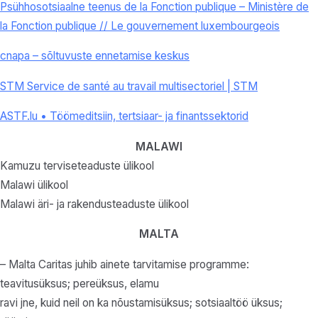
Psühhosotsiaalne teenus de la Fonction publique – Ministère de
la Fonction publique // Le gouvernement luxembourgeois
cnapa – sõltuvuste ennetamise keskus
STM Service de santé au travail multisectoriel | STM
ASTF.lu • Töömeditsiin, tertsiaar- ja finantssektorid
MALAWI
Kamuzu terviseteaduste ülikool
Malawi ülikool
Malawi äri- ja rakendusteaduste ülikool
MALTA
– Malta Caritas juhib ainete tarvitamise programme:
teavitusüksus; pereüksus, elamu
ravi jne, kuid neil on ka nõustamisüksus; sotsiaaltöö üksus;