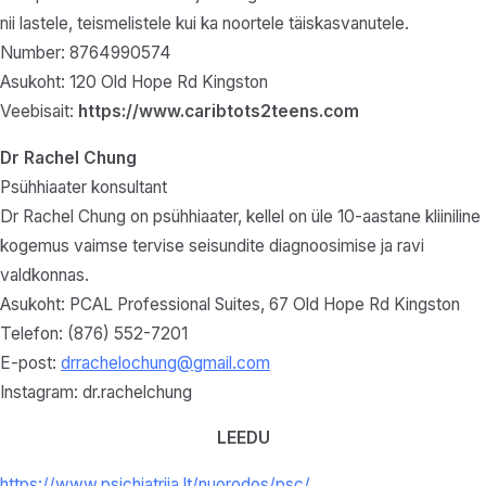
nii lastele, teismelistele kui ka noortele täiskasvanutele.
Number: 8764990574
Asukoht: 120 Old Hope Rd Kingston
Veebisait:
https://www.caribtots2teens.com
Dr Rachel Chung
Psühhiaater konsultant
Dr Rachel Chung on psühhiaater, kellel on üle 10-aastane kliiniline
kogemus vaimse tervise seisundite diagnoosimise ja ravi
valdkonnas.
Asukoht: PCAL Professional Suites, 67 Old Hope Rd Kingston
Telefon: (876) 552-7201
E-post:
drrachelochung@gmail.com
Instagram: dr.rachelchung
LEEDU
https://www.psichiatrija.lt/nuorodos/psc/