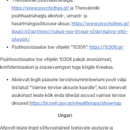
Thessaloniki psühhiaatriahaigla:
https://www.psychothes.gr/
ja Thessaloniki
psühhiaatriahaigla alkoholi-, uimasti- ja
hasartmängusõltuvuse üksus:
https://www.psychothes.gr/
δομές/εξαρτήσεις/τμήμα-για-άτομα-εξαρτημένα-από-
αλκοόλ/
Psühhosotsiaalse toe vihjeliin “10306”.
https://10306.gr/
Psühhosotsiaalse toe vihjeliin 10306 pakub anonüümset,
konfidentsiaalset ja ööpäevaringset tuge kõigile Kreekas.
Allolevalt lingilt pääsete tervishoiuministeeriumi poolt välja
töötatud “Vaimse tervise üksuste kaardile”, kust olenevalt
asukohast leiate kõik enda lähedal asuvad vaimse tervise
üksused
https://bi.moh.gov.gr/mhealthmaps/showmap
Ungari
Altpoolt leiate lingid sõltuvushäireid toetavate asutuste ja