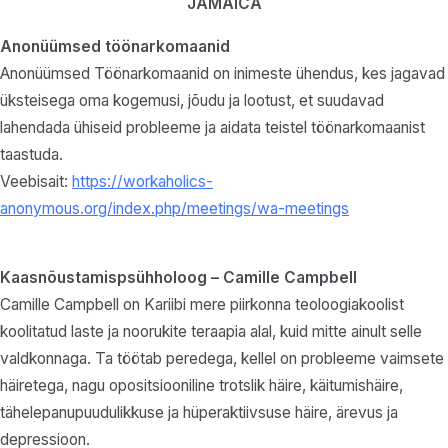
JAMAICA
Anonüümsed töönarkomaanid
Anonüümsed Töönarkomaanid on inimeste ühendus, kes jagavad
üksteisega oma kogemusi, jõudu ja lootust, et suudavad
lahendada ühiseid probleeme ja aidata teistel töönarkomaanist
taastuda.
Veebisait:
https://workaholics-
anonymous.org/index.php/meetings/wa-meetings
Kaasnõustamispsühholoog – Camille Campbell
Camille Campbell on Kariibi mere piirkonna teoloogiakoolist
koolitatud laste ja noorukite teraapia alal, kuid mitte ainult selle
valdkonnaga. Ta töötab peredega, kellel on probleeme vaimsete
häiretega, nagu opositsiooniline trotslik häire, käitumishäire,
tähelepanupuudulikkuse ja hüperaktiivsuse häire, ärevus ja
depressioon.