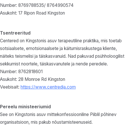
Number: 8769788535/ 8764990574
Asukoht: 17 Ripon Road Kingston
Tsentreeritud
Centered on Kingstonis asuv terapeutiline praktika, mis toetab
sotsiaalsete, emotsionaalsete ja käitumisraskustega kliente,
näiteks teismelisi ja täiskasvanuid. Nad pakuvad psühholoogilist
sekkumist noortele, täiskasvanutele ja nende peredele.
Number: 8762818601
Asukoht: 28 Monroe Rd Kingston
Veebisait:
https://www.centredja.com
Pereelu ministeeriumid
See on Kingstonis asuv mittekonfessiooniline Piiblil põhinev
organisatsioon, mis pakub nõustamisteenuseid.