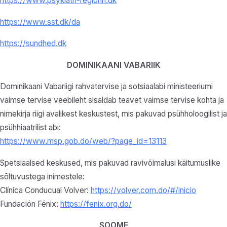
https://www.psykiatri-regionh.dk
https://www.sst.dk/da
https://sundhed.dk
DOMINIKAANI VABARIIK
Dominikaani Vabariigi rahvatervise ja sotsiaalabi ministeeriumi
vaimse tervise veebileht sisaldab teavet vaimse tervise kohta ja
nimekirja riigi avalikest keskustest, mis pakuvad psühholoogilist ja
psühhiaatrilist abi:
https://www.msp.gob.do/web/?page_id=13113
Spetsiaalsed keskused, mis pakuvad ravivõimalusi käitumuslike
sõltuvustega inimestele:
Clínica Conducual Volver:
https://volver.com.do/#/inicio
Fundación Fénix:
https://fenix.org.do/
SOOME