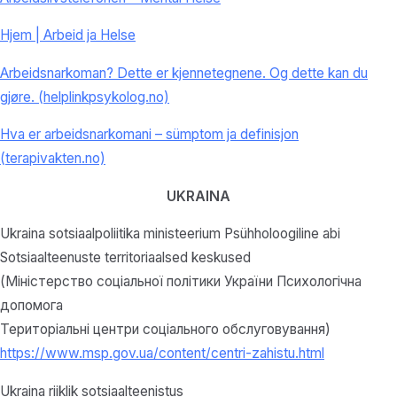
Hjem | Arbeid ja Helse
Arbeidsnarkoman? Dette er kjennetegnene. Og dette kan du
gjøre. (helplinkpsykolog.no)
Hva er arbeidsnarkomani – sümptom ja definisjon
(terapivakten.no)
UKRAINA
Ukraina sotsiaalpoliitika ministeerium Psühholoogiline abi
Sotsiaalteenuste territoriaalsed keskused
(Міністерство соціальної політики України Психологічна
допомога
Територіальні центри соціального обслуговування)
https://www.msp.gov.ua/content/centri-zahistu.html
Ukraina riiklik sotsiaalteenistus