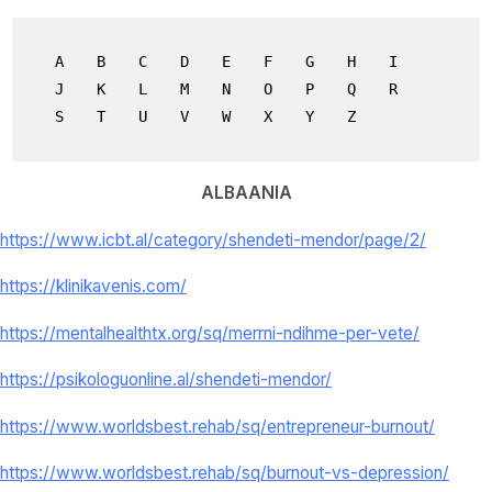
A
B
C
D
E
F
G
H
I
J
K
L
M
N
O
P
Q
R
S
T
U
V
W
X
Y
Z
ALBAANIA
https://www.icbt.al/category/shendeti-mendor/page/2/
https://klinikavenis.com/
https://mentalhealthtx.org/sq/merrni-ndihme-per-vete/
https://psikologuonline.al/shendeti-mendor/
https://www.worldsbest.rehab/sq/entrepreneur-burnout/
https://www.worldsbest.rehab/sq/burnout-vs-depression/