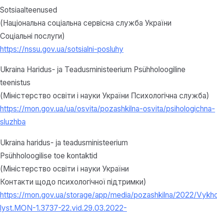
Sotsiaalteenused
(Національна соціальна сервісна служба України
Соціальні послуги)
https://nssu.gov.ua/sotsialni-posluhy
Ukraina Haridus- ja Teadusministeerium Psühholoogiline
teenistus
(Міністерство освіти і науки України Психологічна служба)
https://mon.gov.ua/ua/osvita/pozashkilna-osvita/psihologichna-
sluzhba
Ukraina haridus- ja teadusministeerium
Psühholoogilise toe kontaktid
(Міністерство освіти і науки України
Контакти щодо психологічної підтримки)
https://mon.gov.ua/storage/app/media/pozashkilna/2022/Vykh
lyst.MON-1.3737-22.vid.29.03.2022-