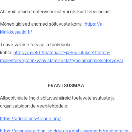
Abi võib otsida töötervishoiust või riiklikust tervishoiust.
Mõned üldised andmed sõltuvuste korral:
https://a-
klinikkasaatio.fi/
Teave vaimse tervise ja tööheaolu
kohta:
https://mieli.fi/materiaalit-ja-koulutukset/tietoa-
mielenterveyden-vahvistamisesta/tyoelamanmielenterveys/
PRANTSUSMAA
Altpoolt leiate lingid sõltuvushäireid toetavate asutuste ja
organisatsioonide veebilehtedele:
https://addictions-france.org/
https://annuaire.action-sociale.org/etablissements/readaptation-