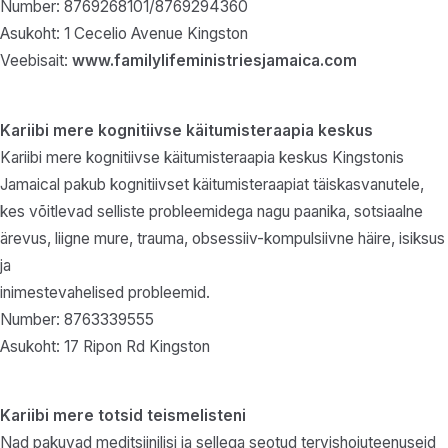
Number: 8769268101/8769294360
Asukoht: 1 Cecelio Avenue Kingston
Veebisait:
www.familylifeministriesjamaica.com
Kariibi mere kognitiivse käitumisteraapia keskus
Kariibi mere kognitiivse käitumisteraapia keskus Kingstonis
Jamaical pakub kognitiivset käitumisteraapiat täiskasvanutele,
kes võitlevad selliste probleemidega nagu paanika, sotsiaalne
ärevus, liigne mure, trauma, obsessiiv-kompulsiivne häire, isiksus
ja
inimestevahelised probleemid.
Number: 8763339555
Asukoht: 17 Ripon Rd Kingston
Kariibi mere totsid teismelisteni
Nad pakuvad meditsiinilisi ja sellega seotud tervishoiuteenuseid