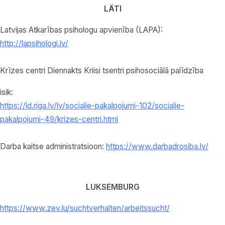
LÄTI
Latvijas Atkarības psihologu apvienība (LAPA):
http://lapsihologi.lv/
Krīzes centri Diennakts Kriisi tsentri psihosociālā palīdzība
isik:
https://ld.riga.lv/lv/socialie-pakalpojumi-102/socialie-
pakalpojumi-49/krizes-centri.html
Darba kaitse administratsioon:
https://www.darbadrosiba.lv/
LUKSEMBURG
https://www.zev.lu/
suchtverhalten/arbeitssucht/