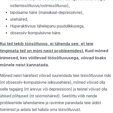
ostlemissõltuvus/ostmissõltuvus),
bipolaarne häire (maniakaal-depressiivne),
unehäired,
Hüperaktiivsus tähelepanu puudulikkusega,
obsessiiv-kompulsiivne häire.
Kui teil tekib töösõltuvus, ei tähenda see, et teie
tingimata
teil on mõni neist probleemidest.
Kuid mõned
inimesed, kes võitlevad töösõltuvusega, võivad lisaks
mõnele neist kannatada.
Mõned neist häiretest võivad suurendada teie töösõltuvuse riski
(nt obsessiiv-kompulsiivne isiksusehäire), mõned võivad olla
selle tagajärg (nt ärevus või depressioon) ja teistel võivad olla
ühised põhjused (nt söömishäired). Seetõttu võib nende
probleemide lahendamine ja ravimine parandada teie üldist
toimimist ja aidata teil hallata oma töösõltuvust.