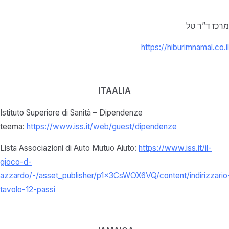
מרכז ד”ר טל
https://hiburimnamal.co.il
ITAALIA
Istituto Superiore di Sanità – Dipendenze
teema:
https://www.iss.it/web/guest/dipendenze
Lista Associazioni di Auto Mutuo Aiuto:
https://www.iss.it/il-
gioco-d-
azzardo/-/asset_publisher/p1x3CsWOX6VQ/content/indirizzario
tavolo-12-passi