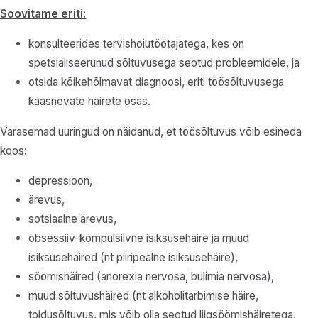
Soovitame eriti:
konsulteerides tervishoiutöötajatega, kes on
spetsialiseerunud sõltuvusega seotud probleemidele, ja
otsida kõikehõlmavat diagnoosi, eriti töösõltuvusega
kaasnevate häirete osas.
Varasemad uuringud on näidanud, et töösõltuvus võib esineda
koos:
depressioon,
ärevus,
sotsiaalne ärevus,
obsessiiv-kompulsiivne isiksusehäire ja muud
isiksusehäired (nt piiripealne isiksusehäire),
söömishäired (anorexia nervosa, bulimia nervosa),
muud sõltuvushäired (nt alkoholitarbimise häire,
toidusõltuvus, mis võib olla seotud liigsöömishäiretega,