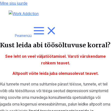
Mine sisu juurde
Peamenüü
Kust leida abi töösõltuvuse korral?
See leht on veel väljatöötamisel. Varsti värskendame
rohkem
teavet.
Altpoolt võite leida juba olemasolevat teavet.
Kui tunnete muret oma suhtumise pärast töösse, tunnete, et teil
võib olla töösõltuvus või tööga seotud depressiooni sümptomid
ning soovite oma muredega konsulteerida spetsialistiga või
jagada oma kogemusi eneseabirühmas, palun leidke altpoolt oma
lingid terviseorganisatsioonide ja -