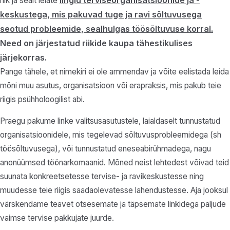
riik ja sealt leiate
keskustega, mis pakuvad tuge ja ravi sõltuvusega
seotud probleemide, sealhulgas töösõltuvuse korral.
Need on järjestatud riikide kaupa tähestikulises
järjekorras.
Pange tähele, et nimekiri ei ole ammendav ja võite eelistada leida
mõni muu asutus, organisatsioon või erapraksis, mis pakub teie
riigis psühholoogilist abi.
Praegu pakume linke valitsusasutustele, laialdaselt tunnustatud
organisatsioonidele, mis tegelevad sõltuvusprobleemidega (sh
töösõltuvusega), või tunnustatud eneseabirühmadega, nagu
anonüümsed töönarkomaanid. Mõned neist lehtedest võivad teid
suunata konkreetsetesse tervise- ja ravikeskustesse ning
muudesse teie riigis saadaolevatesse lahendustesse. Aja jooksul
värskendame teavet otsesemate ja täpsemate linkidega paljude
vaimse tervise pakkujate juurde.