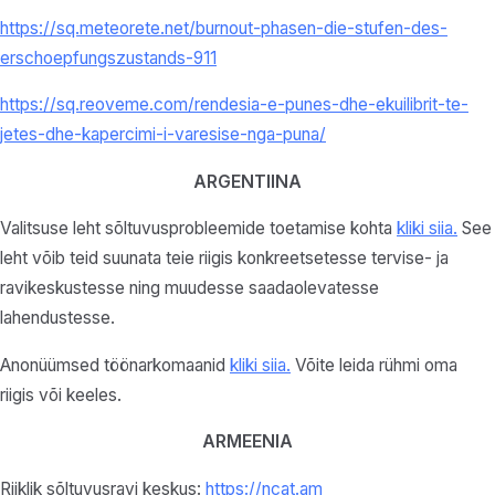
https://sq.meteorete.net/burnout-phasen-die-stufen-des-
erschoepfungszustands-911
https://sq.reoveme.com/rendesia-e-punes-dhe-ekuilibrit-te-
jetes-dhe-kapercimi-i-varesise-nga-puna/
ARGENTIINA
Valitsuse leht sõltuvusprobleemide toetamise kohta
kliki siia
.
See
leht võib teid suunata teie riigis konkreetsetesse tervise- ja
ravikeskustesse ning muudesse saadaolevatesse
lahendustesse.
Anonüümsed töönarkomaanid
kliki siia.
Võite leida rühmi oma
riigis või keeles.
ARMEENIA
Riiklik sõltuvusravi keskus:
https://ncat.am