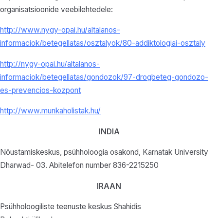
organisatsioonide veebilehtedele:
http://www.nygy-opai.hu/altalanos-
informaciok/betegellatas/osztalyok/80-addiktologiai-osztaly
http://nygy-opai.hu/altalanos-
informaciok/betegellatas/gondozok/97-drogbeteg-gondozo-
es-prevencios-kozpont
http://www.munkaholistak.hu/
INDIA
Nõustamiskeskus, psühholoogia osakond, Karnatak University
Dharwad- 03. Abitelefon number 836-2215250
IRAAN
Psühholoogiliste teenuste keskus Shahidis