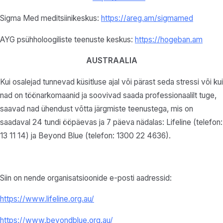
Sigma Med meditsiinikeskus:
https://areg.am/sigmamed
AYG psühholoogiliste teenuste keskus:
https://hogeban.am
AUSTRAALIA
Kui osalejad tunnevad küsitluse ajal või pärast seda stressi või kui
nad on töönarkomaanid ja soovivad saada professionaalilt tuge,
saavad nad ühendust võtta järgmiste teenustega, mis on
saadaval 24 tundi ööpäevas ja 7 päeva nädalas: Lifeline (telefon:
13 11 14) ja Beyond Blue (telefon: 1300 22 4636).
Siin on nende organisatsioonide e-posti aadressid:
https://www.lifeline.org.au/
https://www.beyondblue.org.au/