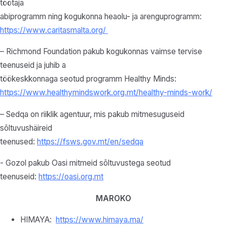
töötaja
abiprogramm ning kogukonna heaolu- ja arenguprogramm:
https://www.caritasmalta.org/
– Richmond Foundation pakub kogukonnas vaimse tervise
teenuseid ja juhib a
töökeskkonnaga seotud programm Healthy Minds:
https://www.healthymindswork.org.mt/healthy-minds-work/
– Sedqa on riiklik agentuur, mis pakub mitmesuguseid
sõltuvushäireid
teenused:
https://fsws.gov.mt/en/sedqa
- Gozol pakub Oasi mitmeid sõltuvustega seotud
teenuseid:
https://oasi.org.mt
MAROKO
HIMAYA:
https://www.himaya.ma/