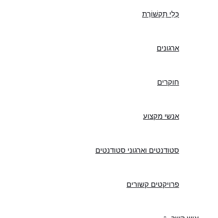
כְּלֵי תִקְשׁוֹרֶת
ארגונים
חוקרים
אנשי מקצוע
סטודנטים וארגוני סטודנטים
פרויקטים קשורים