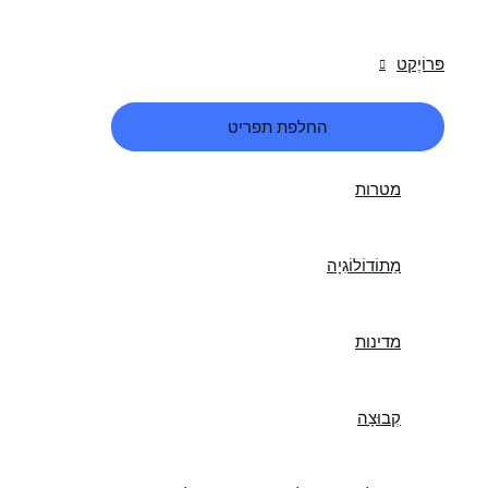
פּרוֹיֶקט
החלפת תפריט
מטרות
מֵתוֹדוֹלוֹגִיָה
מדינות
קְבוּצָה