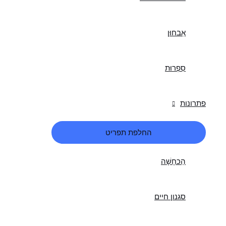
אִבחוּן
סִפְרוּת
פתרונות
החלפת תפריט
הַכחָשָׁה
סגנון חיים