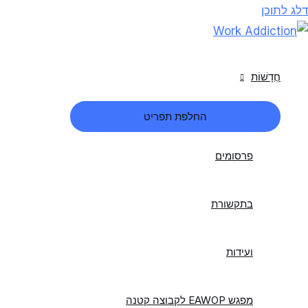
דלג לתוכן
חֲדָשׁוֹת
החלפת תפריט
פרסומים
בתקשורת
ועידות
מפגש EAWOP לקבוצה קטנה