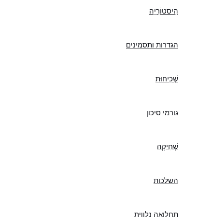
הִיסטוֹרִיָה
הגדרות ותסמינים
שְׁכִיחוּת
גורמי סיכון
שְׁחִיקָה
השלכות
תחלואה נלווית