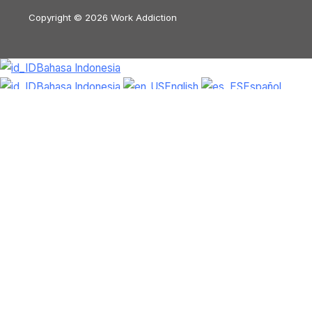
Copyright © 2026 Work Addiction
Bahasa Indonesia
Bahasa Indonesia
English
Español
Polski
Italiano
Македонски јазик
Français
Slovenščina
Slovenčina
العربية
香港中文
简体中文
Azərbaycan dili
Čeština
Dansk
Български
Bosanski
Deutsch
Eesti
עִבְרִית
Ελληνικά
Magyar
Shqip
Lietuvių kalba
Tiếng Việt
ไทย
O‘zbekcha
Türkçe
Հայերեն
Română
日本語
Русский
हिन्दी
Latviešu valoda
ქართული
Српски
језик
한국어
فارسی
Nederlands
Nederlands (België)
Hrvatski
Svenska