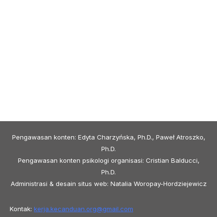
Pengawasan konten: Edyta Charzyńska, Ph.D., Paweł Atroszko,
Ph.D.
Pengawasan konten psikologi organisasi: Cristian Balducci,
Ph.D.
Administrasi & desain situs web: Natalia Woropay-Hordziejewicz
Kontak:
kerja.kecanduan.org@
gmail.com