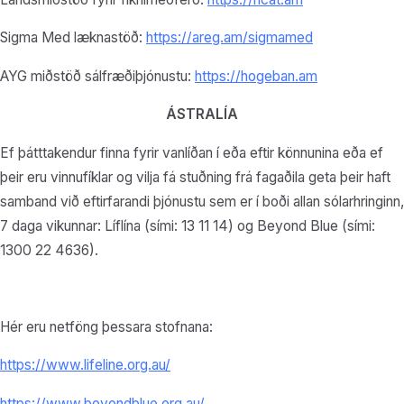
Sigma Med læknastöð:
https://areg.am/sigmamed
AYG miðstöð sálfræðiþjónustu:
https://hogeban.am
ÁSTRALÍA
Ef þátttakendur finna fyrir vanlíðan í eða eftir könnunina eða ef
þeir eru vinnufíklar og vilja fá stuðning frá fagaðila geta þeir haft
samband við eftirfarandi þjónustu sem er í boði allan sólarhringinn,
7 daga vikunnar: Líflína (sími: 13 11 14) og Beyond Blue (sími:
1300 22 4636).
Hér eru netföng þessara stofnana:
https://www.lifeline.org.au/
https://www.beyondblue.org.au/