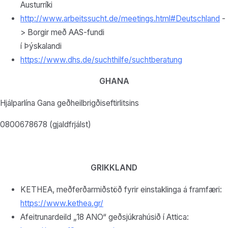
Austurríki
http://www.arbeitssucht.de/meetings.html#Deutschland
-
> Borgir með AAS-fundi
í Þýskalandi
https://www.dhs.de/suchthilfe/suchtberatung
GHANA
Hjálparlína Gana geðheilbrigðiseftirlitsins
0800678678 (gjaldfrjálst)
GRIKKLAND
KETHEA, meðferðarmiðstöð fyrir einstaklinga á framfæri:
https://www.kethea.gr/
Afeitrunardeild „18 ANO“ geðsjúkrahúsið í Attica: