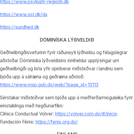
https://www.psykiatri-regionh.dk
https://www.sst.dk/da
https://sundhed.dk
DÓMINÍSKA LÝÐVELDIÐ
Geðheilbrigðisvefurinn fyrir ráðuneyti lýðheilsu og félagslegrar
aðstoðar Dóminíska lýðveldisins inniheldur upplýsingar um
geðheilbrigði og lista yfir opinberar miðstöðvar í landinu sem
bjóða upp á sálræna og geðræna aðstoð:
https://www.msp.gob.do/web/?page_id=13113
Sérstakar miðstöðvar sem bjóða upp á meðferðarmöguleika fyrir
einstaklinga með hegðunarfíkn:
Clínica Conductual Volver:
https://volver.com.do/#/inicio
Fundación Fénix:
https://fenix.org.do/