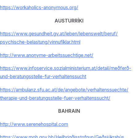
https://workaholics-anonymous.org/
AUSTURRÍKI
https://www.gesundheit.gv.at/
leben/lebenswelt/beruf/
psychische-belastung/
vinnufíklar.html
http://www.anonyme-
arbeitssuechtige.net/
https://www.infoservice.
sozialministerium.at/detail/
meðferð-
und-beratungsstelle-
fur-verhaltenssucht
https://ambulanz.sfu.ac.at/de/
angebote/verhaltenssuechte/
therapie-und-beratungsstelle-
fuer-verhaltenssucht/
BAHRAIN
http://www.serenehospital.com
https://www.moh.gov.bh/
Heilbrigðisstofnun/
Geðsjúkrahús