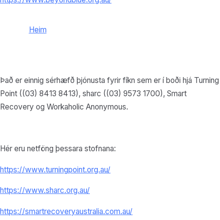
Heim
Það er einnig sérhæfð þjónusta fyrir fíkn sem er í boði hjá Turning
Point ((03) 8413 8413), sharc ((03) 9573 1700), Smart
Recovery og Workaholic Anonymous.
Hér eru netföng þessara stofnana:
https://www.turningpoint.org.au/
https://www.sharc.org.au/
https://smartrecoveryaustralia.com.au/