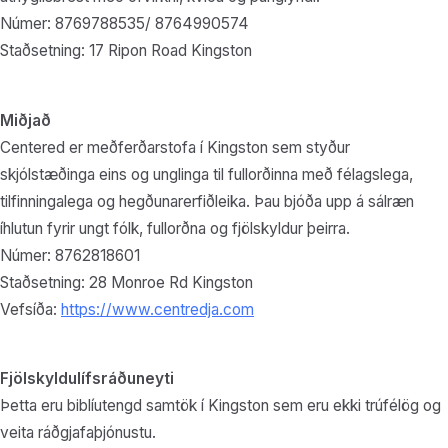
Númer: 8769788535/ 8764990574
Staðsetning: 17 Ripon Road Kingston
Miðjað
Centered er meðferðarstofa í Kingston sem styður
skjólstæðinga eins og unglinga til fullorðinna með félagslega,
tilfinningalega og hegðunarerfiðleika. Þau bjóða upp á sálræn
íhlutun fyrir ungt fólk, fullorðna og fjölskyldur þeirra.
Númer: 8762818601
Staðsetning: 28 Monroe Rd Kingston
Vefsíða:
https://www.centredja.com
Fjölskyldulífsráðuneyti
Þetta eru biblíutengd samtök í Kingston sem eru ekki trúfélög og
veita ráðgjafaþjónustu.