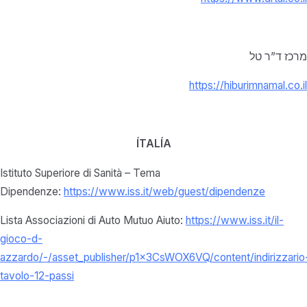
מרכז ד”ר טל
https://hiburimnamal.co.il
ÍTALÍA
Istituto Superiore di Sanità – Tema
Dipendenze:
https://www.iss.it/web/guest/dipendenze
Lista Associazioni di Auto Mutuo Aiuto:
https://www.iss.it/il-
gioco-d-
azzardo/-/asset_publisher/p1x3CsWOX6VQ/content/indirizzario
tavolo-12-passi