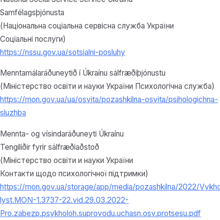
Samfélagsþjónusta
(Національна соціальна сервісна служба України
Соціальні послуги)
https://nssu.gov.ua/sotsialni-posluhy
Menntamálaráðuneytið í Úkraínu sálfræðiþjónustu
(Міністерство освіти и науки України Психологічна служба)
https://mon.gov.ua/ua/osvita/pozashkilna-osvita/psihologichna-
sluzhba
Mennta- og vísindaráðuneyti Úkraínu
Tengiliðir fyrir sálfræðiaðstoð
(Міністерство освіти и науки України
Контакти щодо психологічної підтримки)
https://mon.gov.ua/storage/app/media/pozashkilna/2022/Vykh
lyst.MON-1.3737-22.vid.29.03.2022-
Pro.zabezp.psykholoh.suprovodu.uchasn.osv.protsesu.pdf