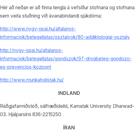
Hér að neðan er að finna tengla á vefsíður stofnana og stofnana
sem veita stuðning við ávanabindandi sjúkdóma:
http://www.nygy-opai.hu/altalanos-
informaciok/betegellatas/osztalyok/80-addiktologiai-osztaly
http://nygy-opai.hu/altalanos-
informaciok/betegellatas/gondozok/97-drogbeteg-gondozo-
es-prevencios-kozpont
http://www.munkaholistak.hu/
INDLAND
Ráðgjafarmiðstöð, sálfræðideild, Karnatak University Dharwad-
03. Hjálparsími 836-2215250
ÍRAN