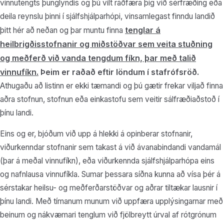
vinnutengts þunglyndis og þú vilt ráðfæra þig við sérfræðing eða
deila reynslu þinni í sjálfshjálparhópi, vinsamlegast finndu landið
tenglar á
þitt hér að neðan og þar muntu finna
heilbrigðisstofnanir og miðstöðvar sem veita stuðning
og meðferð við vanda tengdum fíkn, þar með talið
vinnufíkn.
Þeim er raðað eftir löndum í stafrófsröð.
Athugaðu að listinn er ekki tæmandi og þú gætir frekar viljað finna
aðra stofnun, stofnun eða einkastofu sem veitir sálfræðiaðstoð í
þínu landi.
Eins og er, bjóðum við upp á hlekki á opinberar stofnanir,
viðurkenndar stofnanir sem takast á við ávanabindandi vandamál
(þar á meðal vinnufíkn), eða viðurkennda sjálfshjálparhópa eins
og nafnlausa vinnufíkla. Sumar þessara síðna kunna að vísa þér á
sérstakar heilsu- og meðferðarstöðvar og aðrar tiltækar lausnir í
þínu landi. Með tímanum munum við uppfæra upplýsingarnar með
beinum og nákvæmari tenglum við fjölbreytt úrval af rótgrónum