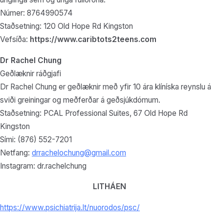
Númer: 8764990574
Staðsetning: 120 Old Hope Rd Kingston
Vefsíða:
https://www.caribtots2teens.com
Dr Rachel Chung
Geðlæknir ráðgjafi
Dr Rachel Chung er geðlæknir með yfir 10 ára klíníska reynslu á
sviði greiningar og meðferðar á geðsjúkdómum.
Staðsetning: PCAL Professional Suites, 67 Old Hope Rd
Kingston
Sími: (876) 552-7201
Netfang:
drrachelochung@gmail.com
Instagram: dr.rachelchung
LITHÁEN
https://www.psichiatrija.lt/nuorodos/psc/