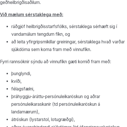
geðheilbrigðisaðilum.
Við mælum sérstaklega með:
ráðgjöf heilbrigðisstarfsfólks, sérstaklega sérhæft sig í
vandamálum tengdum fíkn, og
að leita yfirgripsmikillar greiningar, sérstaklega hvað varðar
sjúkdóma sem koma fram með vinnufíkn.
Fyrri rannsóknir sýndu að vinnufíkn gæti komið fram með:
þunglyndi,
kvíði,
félagsfælni,
þráhyggju-áráttu-persónuleikaröskun og aðrar
persónuleikaraskanir (td persónuleikaröskun á
landamærum),
átröskun (lystarstol, lotugræðgi),