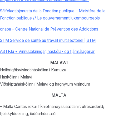
Sálfélagsþjónusta de la Fonction publique – Ministère de la
Fonction publique // Le gouvernement luxembourgeois
cnapa – Centre National de Prévention des Addictions
STM Service de santé au travail multisectoriel | STM
ASTF.lu • Vinnulækningar, háskóla- og fjármálageirar
MALAWI
Heilbrigðisvísindaháskólinn í Kamuzu
Háskólinn í Malaví
Viðskiptaháskólinn í Malaví og hagnýtum vísindum
MALTA
– Malta Caritas rekur fíkniefnaneysluáætlanir: útrásardeild;
fjölskyldueining, íbúðarhúsnæði