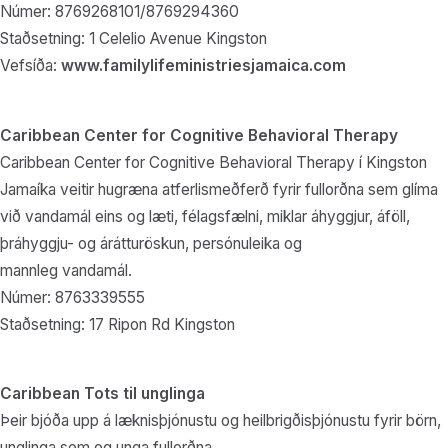
Númer: 8769268101/8769294360
Staðsetning: 1 Celelio Avenue Kingston
Vefsíða:
www.familylifeministriesjamaica.com
Caribbean Center for Cognitive Behavioral Therapy
Caribbean Center for Cognitive Behavioral Therapy í Kingston
Jamaíka veitir hugræna atferlismeðferð fyrir fullorðna sem glíma
við vandamál eins og læti, félagsfælni, miklar áhyggjur, áföll,
þráhyggju- og árátturöskun, persónuleika og
mannleg vandamál.
Númer: 8763339555
Staðsetning: 17 Ripon Rd Kingston
Caribbean Tots til unglinga
Þeir bjóða upp á læknisþjónustu og heilbrigðisþjónustu fyrir börn,
unglinga sem og unga fullorðna.