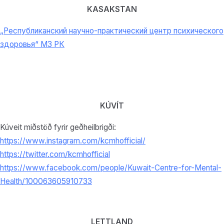
KASAKSTAN
„Республиканский научно-практический центр психического
здоровья“ МЗ РК
KÚVÍT
Kúveit miðstöð fyrir geðheilbrigði:
https://www.instagram.com/kcmhofficial/
https://twitter.com/kcmhofficial
https://www.facebook.com/people/Kuwait-Centre-for-Mental-
Health/100063605910733
LETTLAND