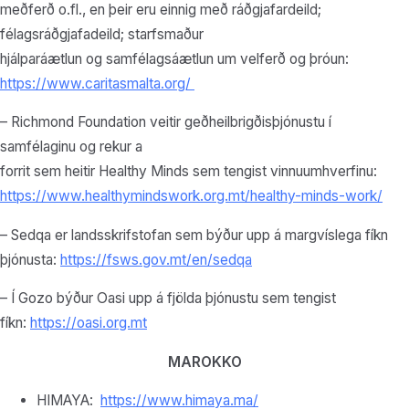
meðferð o.fl., en þeir eru einnig með ráðgjafardeild;
félagsráðgjafadeild; starfsmaður
hjálparáætlun og samfélagsáætlun um velferð og þróun:
https://www.caritasmalta.org/
– Richmond Foundation veitir geðheilbrigðisþjónustu í
samfélaginu og rekur a
forrit sem heitir Healthy Minds sem tengist vinnuumhverfinu:
https://www.healthymindswork.org.mt/healthy-minds-work/
– Sedqa er landsskrifstofan sem býður upp á margvíslega fíkn
þjónusta:
https://fsws.gov.mt/en/sedqa
– Í Gozo býður Oasi upp á fjölda þjónustu sem tengist
fíkn:
https://oasi.org.mt
MAROKKO
HIMAYA:
https://www.himaya.ma/