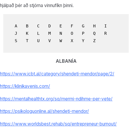
hjálpað þér að stjórna vinnufíkn þinni.
A
B
C
D
E
F
G
H
I
J
K
L
M
N
O
P
Q
R
S
T
U
V
W
X
Y
Z
ALBANÍA
https://www.icbt.al/category/shendeti-mendor/page/2/
https://klinikavenis.com/
https://mentalhealthtx.org/sq/merrni-ndihme-per-vete/
https://psikologuonline.al/shendeti-mendor/
https://www.worldsbest.rehab/sq/entrepreneur-burnout/