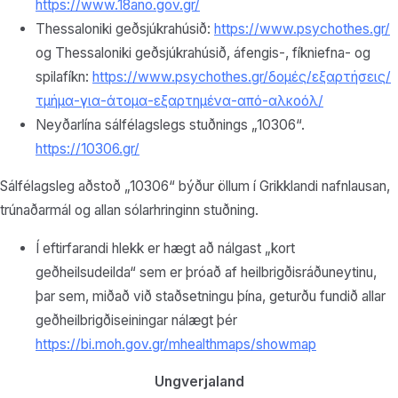
https://www.18ano.gov.gr/
Thessaloniki geðsjúkrahúsið:
https://www.psychothes.gr/
og Thessaloniki geðsjúkrahúsið, áfengis-, fíkniefna- og
spilafíkn:
https://www.psychothes.gr/δομές/εξαρτήσεις/
τμήμα-για-άτομα-εξαρτημένα-από-αλκοόλ/
Neyðarlína sálfélagslegs stuðnings „10306“.
https://10306.gr/
Sálfélagsleg aðstoð „10306“ býður öllum í Grikklandi nafnlausan,
trúnaðarmál og allan sólarhringinn stuðning.
Í eftirfarandi hlekk er hægt að nálgast „kort
geðheilsudeilda“ sem er þróað af heilbrigðisráðuneytinu,
þar sem, miðað við staðsetningu þína, geturðu fundið allar
geðheilbrigðiseiningar nálægt þér
https://bi.moh.gov.gr/mhealthmaps/showmap
Ungverjaland