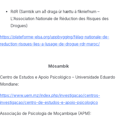
RdR (Samtök um að draga úr hættu á fíkniefnum –
L'Association Nationale de Réduction des Risques des
Drogues)
https://plateforme-elsa.org/
uppbygging/félag-
nationale-de-
reduction-
risques-lies-a-lusage-de-
drogue-rdr-maroc/
Mósambík
Centro de Estudos e Apoio Psicológico – Universidade Eduardo
Mondlane:
https://www.uem.mz/index.php/investigacao/centros-
investigacao/centro-de-estudos-e-apoio-psicologico
Associação de Psicologia de Moçambique (APM):