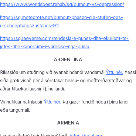
https://www.worldsbest.rehab/sq/burnout-vs-depression/
https://sq.meteorete.net/burnout-phasen-die-stufen-des-
erschoepfungszustands-911
https://sq.reoveme.com/rendesia-e-punes-dhe-ekuilibrit-te-
jetes-dhe-kapercimi-i-varesise-nga-puna/
ARGENTÍNA
Ríkissíða um stuðning við ávanabindandi vandamál
Ýttu hér
.
Þessi
síða gæti vísað þér á sérstakar heilsu- og meðferðarstöðvar og
aðrar tiltækar lausnir í þínu landi.
Vinnufíklar nafnlausir
Ýttu hér.
Þú gætir fundið hópa í þínu landi
eða tungumáli.
ARMENÍA
Landsmiðstöð fyrir fíknimeðferð:
https://ncat.am