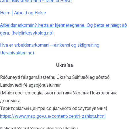
Arbeidslivstelefonen – Mental Helse
Heim | Arbeid og Helse
Arbeidsnarkoman? Þetta er kjennetegnene. Og þetta er hægt að
gera. (helplinkpsykolog.no)
Hva er arbeidsnarkomani – einkenni og skilgreining
(terapivakten.no)
Úkraína
Ráðuneyti félagsmálastefnu Úkraínu Sálfræðileg aðstoð
Landsvæði félagsþjónustunnar
(Міністерство соціальної політики України Психологічна
допомога
Територіальні центри соціального обслуговування)
https://www.msp.gov.ua/content/centri-zahistu.html
National Social Service Service Úkraínu