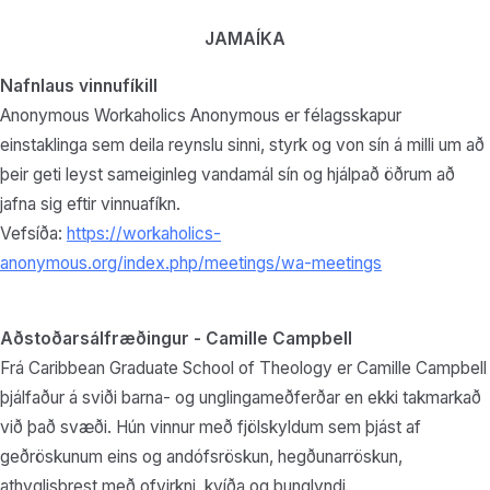
JAMAÍKA
Nafnlaus vinnufíkill
Anonymous Workaholics Anonymous er félagsskapur
einstaklinga sem deila reynslu sinni, styrk og von sín á milli um að
þeir geti leyst sameiginleg vandamál sín og hjálpað öðrum að
jafna sig eftir vinnuafíkn.
Vefsíða:
https://workaholics-
anonymous.org/index.php/meetings/wa-meetings
Aðstoðarsálfræðingur - Camille Campbell
Frá Caribbean Graduate School of Theology er Camille Campbell
þjálfaður á sviði barna- og unglingameðferðar en ekki takmarkað
við það svæði. Hún vinnur með fjölskyldum sem þjást af
geðröskunum eins og andófsröskun, hegðunarröskun,
athyglisbrest með ofvirkni, kvíða og þunglyndi.