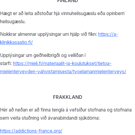
FINLAND
Hægt er að leita aðstoðar hjá vinnuheilsugæslu eða opinberri
heilsugæslu.
Nokkrar almennar upplýsingar um hjálp við fíkn:
https://a-
klinikkasaatio.fi/
Upplýsingar um geðheilbrigði og vellíðan í
starfi:
https://mieli.fi/materiaalit-ja-koulutukset/tietoa-
mielenterveyden-vahvistamisesta/tyoelamanmielenterveys/
FRAKKLAND
Hér að neðan er að finna tengla á vefsíður stofnana og stofnana
sem veita stuðning við ávanabindandi sjúkdóma:
https://addictions-france.org/