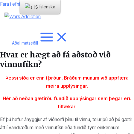
Fara í efni
Íslenska
Aðal matseðill
Hvar er hægt að fá aðstoð við
vinnufíkn?
Þessi síða er enn í þróun. Bráðum munum við uppfæra
meira
upplýsingar.
Hér að neðan gætirðu fundið upplýsingar sem þegar eru
tiltækar.
Ef þú hefur áhyggjur af viðhorfi þínu til vinnu, telur þú að þú gætir
átt í vandræðum með vinnufíkn eða fundið fyrir einkennum