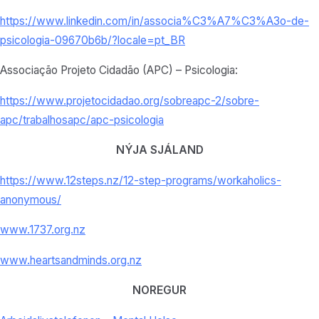
https://www.linkedin.com/in/associa%C3%A7%C3%A3o-de-
psicologia-09670b6b/?locale=pt_BR
Associação Projeto Cidadão (APC) – Psicologia:
https://www.projetocidadao.org/sobreapc-2/sobre-
apc/trabalhosapc/apc-psicologia
NÝJA SJÁLAND
https://www.12steps.nz/12-step-programs/workaholics-
anonymous/
www.1737.org.nz
www.heartsandminds.org.nz
NOREGUR