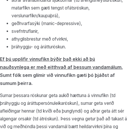
aðrar ávanabindandi sjúkdómar (td áfengisneysluröskun,
matarfíkn sem gæti tengst ofátsröskun,
verslunarfíkn/kaupaþrá),
geðhvarfasýki (manic-depressive),
svefntruflanir,
athyglisbrestur með ofvirkni,
þráhyggju- og árátturöskun.
Ef þú upplifir vinnufíkn þýðir það ekki að þú
nauðsynlega
er með eitthvað af þessum vandamálum.
Sumt fólk sem glímir við vinnufíkn gæti þó þjáðst af
sumum þeirra.
Sumar þessara röskunar geta aukið hættuna á vinnufíkn (td
þráhyggju og áráttupersónuleikaröskun), sumar geta verið
afleiðingar hennar (td kvíði eða þunglyndi) og aðrar geta átt sér
algengar orsakir (td átröskun). Þess vegna getur það að takast á
við og meðhöndla þessi vandamál bætt heildarvirkni þína og