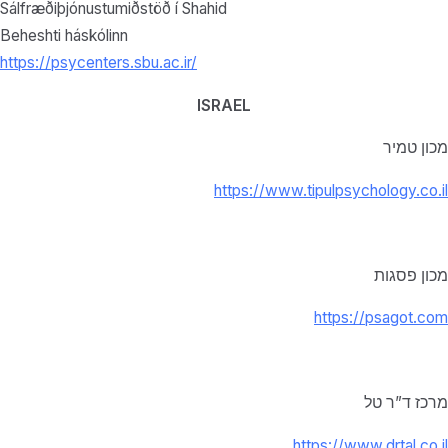
Sálfræðiþjónustumiðstöð í Shahid
Beheshti háskólinn
https://psycenters.sbu.ac.ir/
ISRAEL
מכון טמיר
https://www.tipulpsychology.co.il
מכון פסגות
https://psagot.com
מרכז ד”ר טל
https://www.drtal.co.il