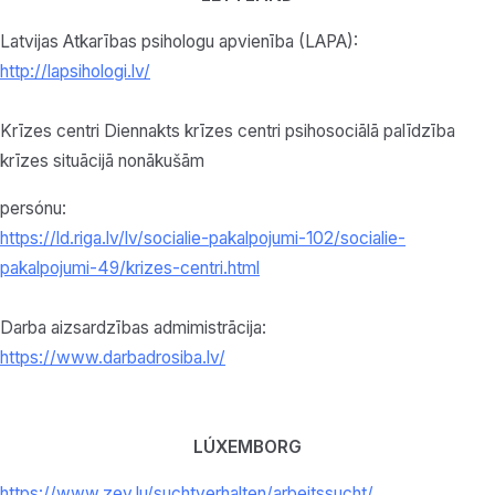
Latvijas Atkarības psihologu apvienība (LAPA):
http://lapsihologi.lv/
Krīzes centri Diennakts krīzes centri psihosociālā palīdzība
krīzes situācijā nonākušām
persónu:
https://ld.riga.lv/lv/socialie-pakalpojumi-102/socialie-
pakalpojumi-49/krizes-centri.html
Darba aizsardzības admimistrācija:
https://www.darbadrosiba.lv/
LÚXEMBORG
https://www.zev.lu/
suchtverhalten/arbeitssucht/