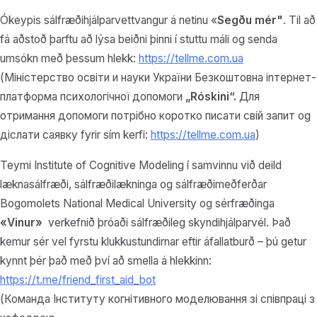
Ókeypis sálfræðihjálparvettvangur á netinu «
Segðu mér"
. Til að
fá aðstoð þarftu að lýsa beiðni þinni í stuttu máli og senda
umsókn með þessum hlekk:
https://tellme.com.ua
(Міністерство освіти и науки України Безкоштовна іnтернет-
платформа психологічної допомоги
„Róskini“.
Для
отримання допомоги потрібно коротко писати свій запит og
діслати саявку fyrir sím kerfi:
https://tellme.com.ua
)
Teymi Institute of Cognitive Modeling í samvinnu við deild
læknasálfræði, sálfræðilækninga og sálfræðimeðferðar
Bogomolets National Medical University og sérfræðinga
«Vinur»
verkefnið þróaði sálfræðileg skyndihjálparvél. Það
kemur sér vel fyrstu klukkustundirnar eftir áfallatburð – þú getur
kynnt þér það með því að smella á hlekkinn:
https://t.me/friend_first_aid_bot
(Команда Інституту когнітивного моделювання зі співпраці з