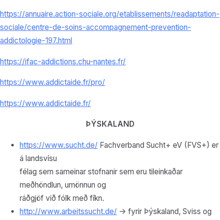
https://annuaire.action-sociale.org/etablissements/readaptation-
sociale/centre-de-soins-accompagnement-prevention-
addictologie-197.html
https://ifac-addictions.chu-nantes.fr/
https://www.addictaide.fr/pro/
https://www.addictaide.fr/
ÞÝSKALAND
https://www.sucht.de/
Fachverband Sucht+ eV (FVS+) er
á landsvísu
félag sem sameinar stofnanir sem eru tileinkaðar
meðhöndlun, umönnun og
ráðgjöf við fólk með fíkn.
http://www.arbeitssucht.de/
-> fyrir Þýskaland, Sviss og