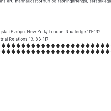
ans eru mannauðsstjórnun og ráðningartengsl, sérstaklega
engsla í Evrópu. New York/ London: Routledge.111-132
trial Relations 13. 83-117