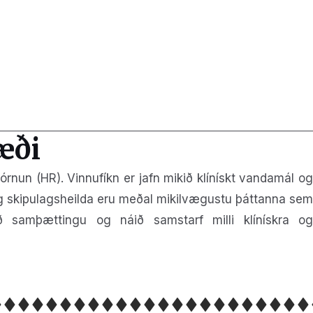
æði
nun (HR). Vinnufíkn er jafn mikið klínískt vandamál og
ng skipulagsheilda eru meðal mikilvægustu þáttanna sem
ið samþættingu og náið samstarf milli klínískra og