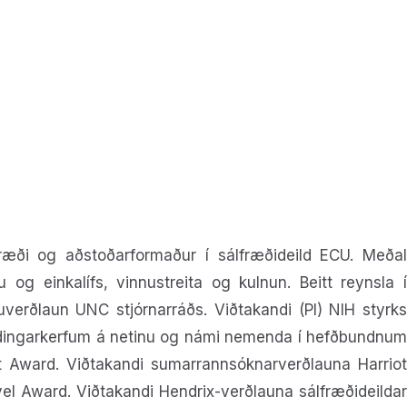
fræði og aðstoðarformaður í sálfræðideild ECU. Meðal
og einkalífs, vinnustreita og kulnun. Beitt reynsla í
uverðlaun UNC stjórnarráðs. Viðtakandi (PI) NIH styrks
hendingarkerfum á netinu og námi nemenda í hefðbundnum
t Award. Viðtakandi sumarrannsóknarverðlauna Harriot
el Award. Viðtakandi Hendrix-verðlauna sálfræðideildar