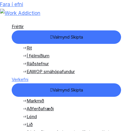
Fara í efni
Fréttir
Valmynd Skipta
Rit
Í fjölmiðlum
Ráðstefnur
EAWOP smáhópafundur
Verkefni
Valmynd Skipta
Markmið
Aðferðafræði
Lönd
Lið