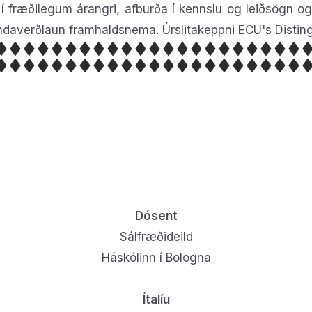
 í fræðilegum árangri, afburða í kennslu og leiðsögn og
inandaverðlaun framhaldsnema. Úrslitakeppni ECU's Dist
Dósent
Sálfræðideild
Háskólinn í Bologna
Ítalíu