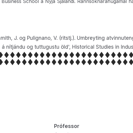
y Business School á Nýja Sjálandi. Rannsóknaráhugamál h
mith, J. og Pulignano, V. (ritstj.). Umbreyting atvinnut
 nítjándu og tuttugustu öld', Historical Studies in Indus
Prófessor