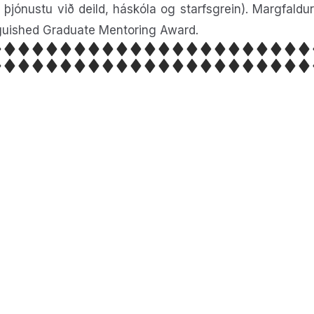
 þjónustu við deild, háskóla og starfsgrein). Margfaldur
inguished Graduate Mentoring Award.