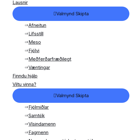
Lausnir
Valmynd Skipta
Afneitun
Lífsstíll
Meso
Fjölvi
Meðferðarfræðilegt
Væntingar
Finndu hjálp
Viltu vinna?
Valmynd Skipta
Fjölmiðlar
Samtök
Vísindamenn
Fagmenn