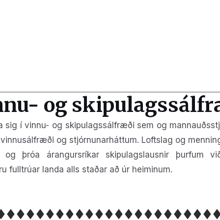
nnu- og skipulagssálfr
ig í vinnu- og skipulagssálfræði sem og mannauðsstjór
 vinnusálfræði og stjórnunarháttum. Loftslag og menni
r og þróa árangursríkar skipulagslausnir þurfum v
 fulltrúar landa alls staðar að úr heiminum.