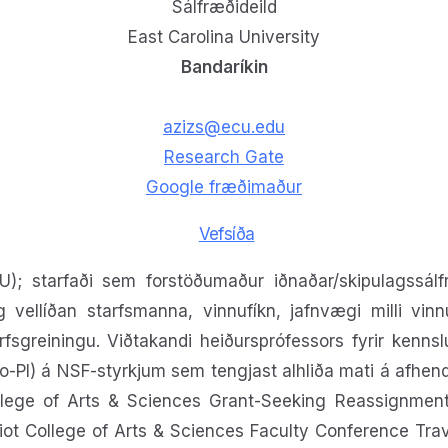
Sálfræðideild
East Carolina University
Bandaríkin
azizs@ecu.edu
Research Gate
Google fræðimaður
Vefsíða
CU); starfaði sem forstöðumaður iðnaðar/skipulagssál
ellíðan starfsmanna, vinnufíkn, jafnvægi milli vinnu 
fsgreiningu. Viðtakandi heiðursprófessors fyrir kennsl
 (Co-PI) á NSF-styrkjum sem tengjast alhliða mati á af
ollege of Arts & Sciences Grant-Seeking Reassignmen
iot College of Arts & Sciences Faculty Conference Trav