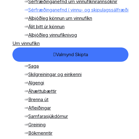
Sérfræðinganefnd um vinnufíknirannsóknir
Sérfræðinganefnd í vinnu- og skipulagssálfræði
Alþjóðleg könnun um vinnufíkn
Álit þitt úr könnun
Alþjóðleg vinnufíknivog
Um vinnufíkn
Valmynd Skipta
Saga
Skilgreiningar og einkenni
Algengi
Áhættuþættir
Brenna út
Afleiðingar
Samfarasjúkdómur
Greining
Bókmenntir