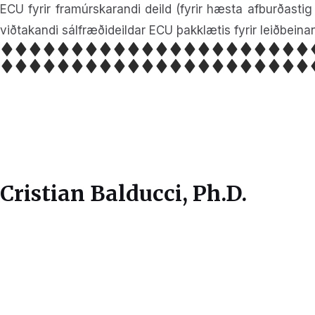
ECU fyrir framúrskarandi deild (fyrir hæsta afburðastig
viðtakandi sálfræðideildar ECU þakklætis fyrir leiðbe
Cristian Balducci, Ph.D.