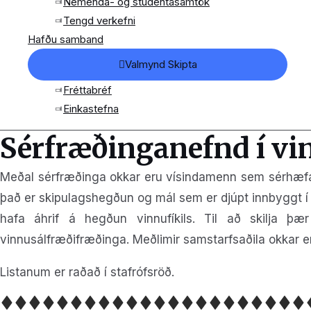
Nemenda- og stúdentasamtök
Tengd verkefni
Hafðu samband
Valmynd Skipta
Fréttabréf
Einkastefna
Sérfræðinganefnd í vi
Meðal sérfræðinga okkar eru vísindamenn sem sérhæfa s
það er skipulagshegðun og mál sem er djúpt innbyggt í
hafa áhrif á hegðun vinnufíkils. Til að skilja þæ
vinnusálfræðifræðinga. Meðlimir samstarfsaðila okkar eru
Listanum er raðað í stafrófsröð.