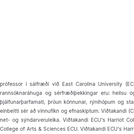
prófessor í sálfræði við East Carolina University (E
rannsóknaráhuga og sérfræðiþekkingar eru: heilsu og v
þjálfunarþarfamati, þróun könnunar, rýnihópum og star
einbeitti sér að vinnufíkn og efnaskiptum. Viðtakandi
net- og sýndarveruleika. Viðtakandi ECU's Harriot C
College of Arts & Sciences ECU. Viðtakandi ECU's Harr