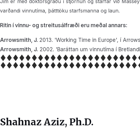
Jim er með doktorsgráðu í stjórnun og starfar við Masse
varðandi vinnutíma, þátttöku starfsmanna og laun.
Ritin í vinnu- og streitusálfræði eru meðal annars:
Arrowsmith, J.
2013. 'Working Time in Europe', í Arrows
Arrowsmith, J.
2002. 'Baráttan um vinnutíma í Bretlandi á
Shahnaz Aziz, Ph.D.