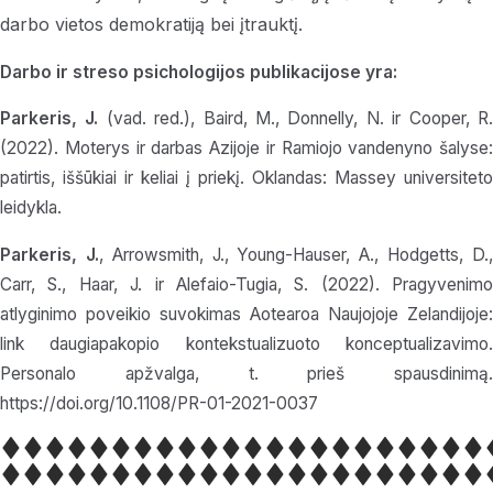
darbo vietos demokratiją bei įtrauktį.
Darbo ir streso psichologijos publikacijose yra:
Parkeris, J.
(vad. red.), Baird, M., Donnelly, N. ir Cooper, R
(2022). Moterys ir darbas Azijoje ir Ramiojo vandenyno šalyse:
patirtis, iššūkiai ir keliai į priekį. Oklandas: Massey universiteto
leidykla.
Parkeris, J.
, Arrowsmith, J., Young-Hauser, A., Hodgetts, D.
Carr, S., Haar, J. ir Alefaio-Tugia, S. (2022). Pragyvenimo
atlyginimo poveikio suvokimas Aotearoa Naujojoje Zelandijoje:
link daugiapakopio kontekstualizuoto konceptualizavimo.
Personalo apžvalga, t. prieš spausdinimą.
https://doi.org/10.1108/PR-01-2021-0037