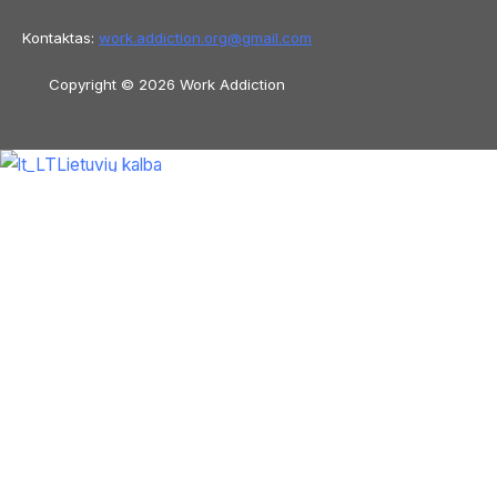
Kontaktas:
work.addiction.org@
gmail.com
Copyright © 2026 Work Addiction
Lietuvių kalba
Lietuvių kalba
English
Español
Polski
Italiano
Македонски јазик
Français
Slovenščina
Slovenčina
العربية
香港中文
简体中文
Azərbaycan dili
Čeština
Dansk
Български
Bosanski
Deutsch
Eesti
עִבְרִית
Ελληνικά
Magyar
Shqip
Tiếng Việt
ไทย
O‘zbekcha
Türkçe
Հայերեն
Română
日本語
Русский
हिन्दी
Latviešu
valoda
ქართული
Српски језик
한국
어
فارسی
Nederlands
Nederlands