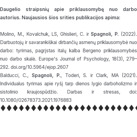
Daugelio straipsnių apie priklausomybę nuo darbo
autorius. Naujausios šios srities publikacijos apima:
Molino, M., Kovalchuk, LS, Ghislieri, C. ir
Spagnoli, P.
(2022)
Darbuotojų ir savarankiškai dirbančių asmenų priklausomybė nuo
darbo: tyrimas, pagrįstas italų kalba
Bergeno priklausomybė
nuo darbo skalė. Europe's Journal of Psychology, 18(3), 279–
292. doi.org/10.5964/ejop.2607
Balducci, C.,
Spagnoli, P.
, Toderi, S. ir Clark, MA (2021)
Individualus tyrimas apie ryšį tarp dienos lygio darboholizmo ir
sistolinio kraujospūdžio. Darbas ir stresas, doi:
10.1080/02678373.2021.1976883