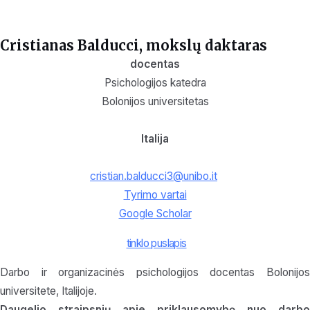
Cristianas Balducci, mokslų daktaras
docentas
Psichologijos katedra
Bolonijos universitetas
Italija
cristian.balducci3@unibo.it
Tyrimo vartai
Google Scholar
tinklo puslapis
Darbo ir organizacinės psichologijos docentas Bolonijos
universitete, Italijoje.
Daugelio straipsnių apie priklausomybę nuo darbo