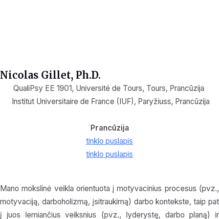
Nicolas Gillet, Ph.D.
QualiPsy EE 1901, Université de Tours, Tours, Prancūzija
Institut Universitaire de France (IUF), Paryžius
s,
Prancūzija
Prancūzija
tinklo puslapis
tinklo puslapis
Mano mokslinė veikla orientuota į motyvacinius procesus (pvz.,
motyvaciją, darboholizmą, įsitraukimą) darbo kontekste, taip pat
į juos lemiančius veiksnius (pvz., lyderystę, darbo planą) ir