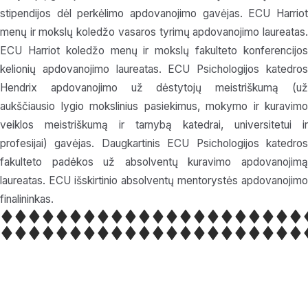
stipendijos dėl perkėlimo apdovanojimo gavėjas. ECU Harriot
menų ir mokslų koledžo vasaros tyrimų apdovanojimo laureatas.
ECU Harriot koledžo menų ir mokslų fakulteto konferencijos
kelionių apdovanojimo laureatas. ECU Psichologijos katedros
Hendrix apdovanojimo už dėstytojų meistriškumą (už
aukščiausio lygio mokslinius pasiekimus, mokymo ir kuravimo
veiklos meistriškumą ir tarnybą katedrai, universitetui ir
profesijai) gavėjas. Daugkartinis ECU Psichologijos katedros
fakulteto padėkos už absolventų kuravimo apdovanojimą
laureatas. ECU išskirtinio absolventų mentorystės apdovanojimo
finalininkas.