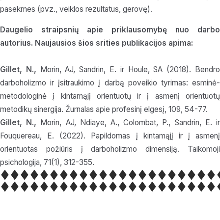
pasekmes (pvz., veiklos rezultatus, gerovę).
Daugelio straipsnių apie priklausomybę nuo darbo
autorius. Naujausios šios srities publikacijos apima:
Gillet, N.,
Morin, AJ, Sandrin, E. ir Houle, SA (2018). Bendr
darboholizmo ir įsitraukimo į darbą poveikio tyrimas: esminė-
metodologinė į kintamąjį orientuotų ir į asmenį orientuotų
metodikų sinergija. Žurnalas apie profesinį elgesį, 109, 54-77.
Gillet, N.,
Morin, AJ, Ndiaye, A., Colombat, P., Sandrin, E. i
Fouquereau, E. (2022). Papildomas į kintamąjį ir į asmenį
orientuotas požiūris į darboholizmo dimensiją. Taikomoji
psichologija, 71(1), 312-355.