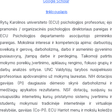
Google Scholar
tinklo puslapis
Rytų Karolinos universiteto (ECU) psichologijos profesorius; ėjo
pramonės / organizacinės psichologijos direktoriaus pareigas ir
ECU Psichologijos departamento asocijuotojo pirmininko
pareigas. Moksliniai interesai ir kompetencija apima: darbuotojų
sveikatą ir gerovę, darboholizmą, darbo ir asmeninio gyvenimo
pusiausvyrą, įtampą darbe ir perdegimą. Taikomoji patirtis
mokymo poreikių įvertinimo, apklausų rengimo, fokuso grupių ir
darbų analizės srityse. UNC Valdytojų tarybos nusipelniusio
profesoriaus apdovanojimo už mokymą laureatas. NIH dotacijos
gavėjas (PI) daugiausia dėmesio skyrė darboholizmui ir
medžiagų apykaitos rezultatams. NSF dotacijų, susijusių su
visapusišku internetinių kursų pristatymo sistemų įvertinimu ir
studentų mokymusi tradicinėje internetinėje ir virtualioje
realybėje, gavėjas (Co-PI). ECU Harriot menų ir mokslų koledžo