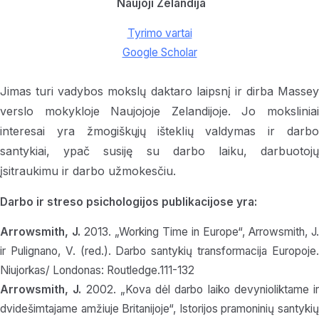
Naujoji Zelandija
Tyrimo vartai
Google Scholar
Jimas turi vadybos mokslų daktaro laipsnį ir dirba Massey
verslo mokykloje Naujojoje Zelandijoje. Jo moksliniai
interesai yra žmogiškųjų išteklių valdymas ir darbo
santykiai, ypač susiję su darbo laiku, darbuotojų
įsitraukimu ir darbo užmokesčiu.
Darbo ir streso psichologijos publikacijose yra:
Arrowsmith, J.
2013. „Working Time in Europe“, Arrowsmith, J.
ir Pulignano, V. (red.). Darbo santykių transformacija Europoje.
Niujorkas/ Londonas: Routledge.111-132
Arrowsmith, J.
2002. „Kova dėl darbo laiko devynioliktame ir
dvidešimtajame amžiuje Britanijoje“, Istorijos pramoninių santykių