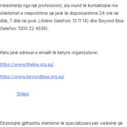
mbështetje nga një profesionist, ata mund të kontaktojnë me
shërbimet e mëposhtme që janë të disponueshme 24 orë në
ditë, 7 ditë në javë: Lifeline (telefoni: 13 11 14) dhe Beyond Blue
(telefon: 1300 22 4636).
Këtu janë adresat e emailit të këtyre organizatave:
https://www.lifeline.org.au/
https://www.beyondblue.org.au/
Shtëpi
Ekzistojnë gjithashtu shërbime të specializuara për varësinë që