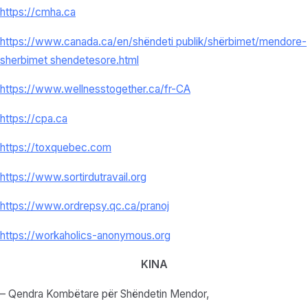
https://cmha.ca
https://www.canada.ca/en/
shëndeti publik/shërbimet/mendore-
sherbimet shendetesore.html
https://www.wellnesstogether.
ca/fr-CA
https://cpa.ca
https://toxquebec.com
https://www.sortirdutravail.
org
https://www.ordrepsy.qc.ca/
pranoj
https://workaholics-anonymous.
org
KINA
– Qendra Kombëtare për Shëndetin Mendor,