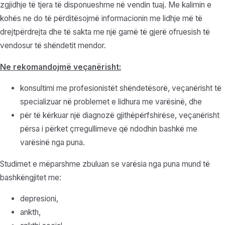
zgjidhje të tjera të disponueshme në vendin tuaj. Me kalimin e
kohës ne do të përditësojmë informacionin me lidhje më të
drejtpërdrejta dhe të sakta me një gamë të gjerë ofruesish të
vendosur të shëndetit mendor.
Ne rekomandojmë veçanërisht:
konsultimi me profesionistët shëndetësorë, veçanërisht të
specializuar në problemet e lidhura me varësinë, dhe
për të kërkuar një diagnozë gjithëpërfshirëse, veçanërisht
përsa i përket çrregullimeve që ndodhin bashkë me
varësinë nga puna.
Studimet e mëparshme zbuluan se varësia nga puna mund të
bashkëngjitet me:
depresioni,
ankth,