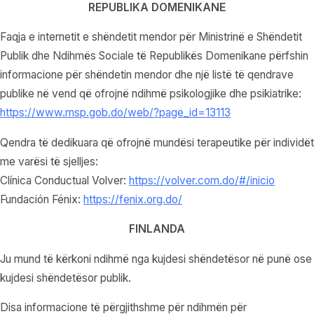
REPUBLIKA DOMENIKANE
Faqja e internetit e shëndetit mendor për Ministrinë e Shëndetit
Publik dhe Ndihmës Sociale të Republikës Domenikane përfshin
informacione për shëndetin mendor dhe një listë të qendrave
publike në vend që ofrojnë ndihmë psikologjike dhe psikiatrike:
https://www.msp.gob.do/web/?page_id=13113
Qendra të dedikuara që ofrojnë mundësi terapeutike për individët
me varësi të sjelljes:
Clínica Conductual Volver:
https://volver.com.do/#/inicio
Fundación Fénix:
https://fenix.org.do/
FINLANDA
Ju mund të kërkoni ndihmë nga kujdesi shëndetësor në punë ose
kujdesi shëndetësor publik.
Disa informacione të përgjithshme për ndihmën për