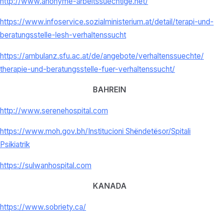
http://www.anonyme-
arbeitssuechtige.net/
https://www.infoservice.
sozialministerium.at/detail/
terapi-und-
beratungsstelle-
lesh-verhaltenssucht
https://ambulanz.sfu.ac.at/de/
angebote/verhaltenssuechte/
therapie-und-beratungsstelle-
fuer-verhaltenssucht/
BAHREIN
http://www.serenehospital.com
https://www.moh.gov.bh/
Institucioni Shëndetësor/
Spitali
Psikiatrik
https://sulwanhospital.com
KANADA
https://www.sobriety.ca/