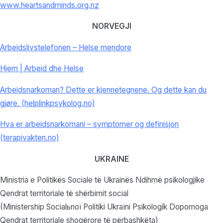
www.heartsandminds.org.nz
NORVEGJI
Arbeidslivstelefonen – Helse mendore
Hjem | Arbeid dhe Helse
Arbeidsnarkoman? Dette er kjennetegnene. Og dette kan du
gjøre. (helplinkpsykolog.no)
Hva er arbeidsnarkomani – symptomer og definisjon
(terapivakten.no)
UKRAINE
Ministria e Politikës Sociale të Ukrainës Ndihmë psikologjike
Qendrat territoriale të shërbimit social
(Mіnіstership Socialьnoї Polіtikі Ukraїni Psikologík Dopomoga
Qendrat territoriale shoqërore të përbashkëta)