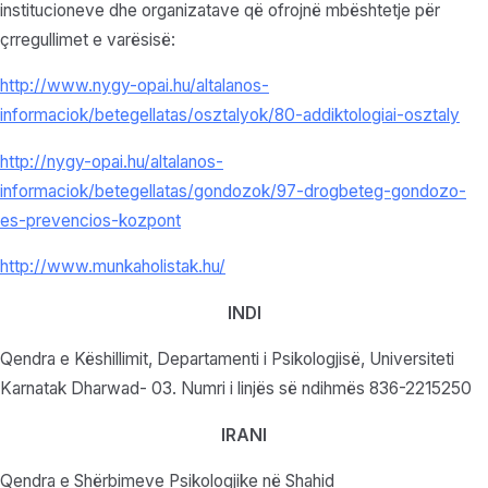
institucioneve dhe organizatave që ofrojnë mbështetje për
çrregullimet e varësisë:
http://www.nygy-opai.hu/altalanos-
informaciok/betegellatas/osztalyok/80-addiktologiai-osztaly
http://nygy-opai.hu/altalanos-
informaciok/betegellatas/gondozok/97-drogbeteg-gondozo-
es-prevencios-kozpont
http://www.munkaholistak.hu/
INDI
Qendra e Këshillimit, Departamenti i Psikologjisë, Universiteti
Karnatak Dharwad- 03. Numri i linjës së ndihmës 836-2215250
IRANI
Qendra e Shërbimeve Psikologjike në Shahid