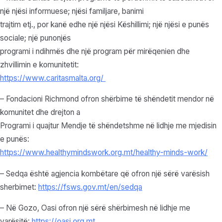
një njësi informuese; njësi familjare, banimi
trajtim etj., por kanë edhe një njësi Këshillimi; një njësi e punës
sociale; një punonjës
programi i ndihmës dhe një program për mirëqenien dhe
zhvillimin e komunitetit:
https://www.caritasmalta.org/
– Fondacioni Richmond ofron shërbime të shëndetit mendor në
komunitet dhe drejton a
Programi i quajtur Mendje të shëndetshme në lidhje me mjedisin
e punës:
https://www.healthymindswork.org.mt/healthy-minds-work/
– Sedqa është agjencia kombëtare që ofron një sërë varësish
sherbimet:
https://fsws.gov.mt/en/sedqa
– Në Gozo, Oasi ofron një sërë shërbimesh në lidhje me
varësitë:
https://oasi.org.mt