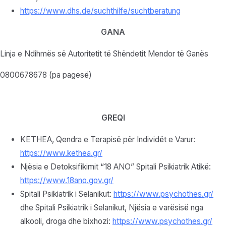
https://www.dhs.de/suchthilfe/suchtberatung
GANA
Linja e Ndihmës së Autoritetit të Shëndetit Mendor të Ganës
0800678678 (pa pagesë)
GREQI
KETHEA, Qendra e Terapisë për Individët e Varur:
https://www.kethea.gr/
Njësia e Detoksifikimit “18 ANO” Spitali Psikiatrik Atikë:
https://www.18ano.gov.gr/
Spitali Psikiatrik i Selanikut:
https://www.psychothes.gr/
dhe Spitali Psikiatrik i Selanikut, Njësia e varësisë nga
alkooli, droga dhe bixhozi:
https://www.psychothes.gr/