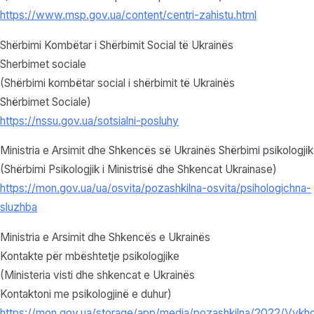
https://www.msp.gov.ua/content/centri-zahistu.html
Shërbimi Kombëtar i Shërbimit Social të Ukrainës
Sherbimet sociale
(Shërbimi kombëtar social i shërbimit të Ukrainës
Shërbimet Sociale)
https://nssu.gov.ua/sotsialni-posluhy
Ministria e Arsimit dhe Shkencës së Ukrainës Shërbimi psikologjik
(Shërbimi Psikologjik i Ministrisë dhe Shkencat Ukrainase)
https://mon.gov.ua/ua/osvita/pozashkilna-osvita/psihologichna-
sluzhba
Ministria e Arsimit dhe Shkencës e Ukrainës
Kontakte për mbështetje psikologjike
(Ministeria visti dhe shkencat e Ukrainës
Kontaktoni me psikologjinë e duhur)
https://mon.gov.ua/storage/app/media/pozashkilna/2022/Vykh