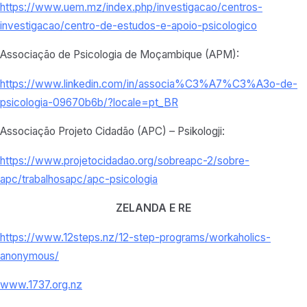
https://www.uem.mz/index.php/investigacao/centros-
investigacao/centro-de-estudos-e-apoio-psicologico
Associação de Psicologia de Moçambique (APM):
https://www.linkedin.com/in/associa%C3%A7%C3%A3o-de-
psicologia-09670b6b/?locale=pt_BR
Associação Projeto Cidadão (APC) – Psikologji:
https://www.projetocidadao.org/sobreapc-2/sobre-
apc/trabalhosapc/apc-psicologia
ZELANDA E RE
https://www.12steps.nz/12-step-programs/workaholics-
anonymous/
www.1737.org.nz