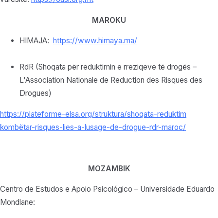
MAROKU
HIMAJA:
https://www.himaya.ma/
RdR (Shoqata për reduktimin e rreziqeve të drogës –
L'Association Nationale de Reduction des Risques des
Drogues)
https://plateforme-elsa.org/
struktura/shoqata-
reduktim
kombëtar-
risques-lies-a-lusage-de-
drogue-rdr-maroc/
MOZAMBIK
Centro de Estudos e Apoio Psicológico – Universidade Eduardo
Mondlane: