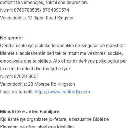
deficitit të vëmendjes, ankthi dhe depresioni.
Numri: 8769788535/ 8764990574
Vendndodhja: 17 Ripon Road Kingston
Në qendër
Qendra është një praktikë terapeutike në Kingston që mbështet
klientët si adoleshentët deri tek të rriturit me vështirësi sociale,
emocionale dhe të sjelljes. Ato ofrojnë ndërhyrje psikologjike për
të rinjtë, të rriturit dhe familjet e tyre.
Numri: 8762818601
Vendndodhja: 28 Monroe Rd Kingston
Faqja e internetit:
https://www.centredja.com
Ministritë e Jetës Familjare
Kjo është një organizatë jo-fetare, e bazuar në Bibël në
Kingston, që ofron shërbime këshillimi.