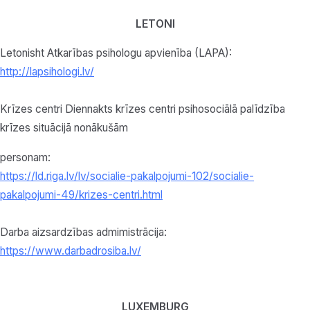
LETONI
Letonisht Atkarības psihologu apvienība (LAPA):
http://lapsihologi.lv/
Krīzes centri Diennakts krīzes centri psihosociālā palīdzība
krīzes situācijā nonākušām
personam:
https://ld.riga.lv/lv/socialie-pakalpojumi-102/socialie-
pakalpojumi-49/krizes-centri.html
Darba aizsardzības admimistrācija:
https://www.darbadrosiba.lv/
LUXEMBURG