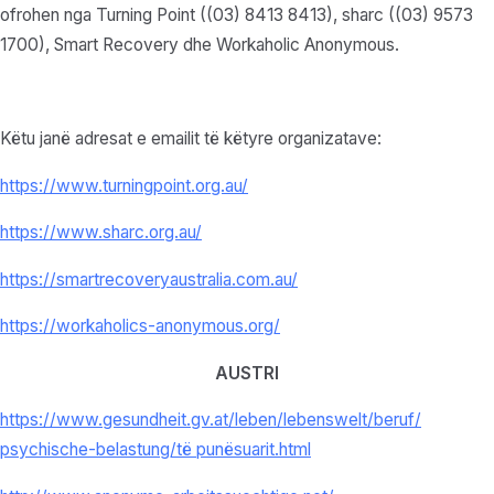
ofrohen nga Turning Point ((03) 8413 8413), sharc ((03) 9573
1700), Smart Recovery dhe Workaholic Anonymous.
Këtu janë adresat e emailit të këtyre organizatave:
https://www.turningpoint.org.au/
https://www.sharc.org.au/
https://smartrecoveryaustralia.com.au/
https://workaholics-anonymous.org/
AUSTRI
https://www.gesundheit.gv.at/
leben/lebenswelt/beruf/
psychische-belastung/
të punësuarit.html