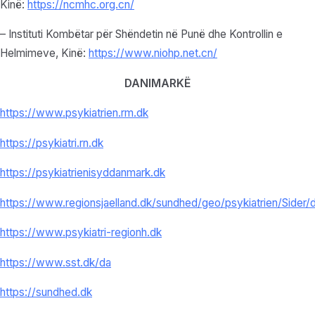
Kinë:
https://ncmhc.org.cn/
– Instituti Kombëtar për Shëndetin në Punë dhe Kontrollin e
Helmimeve, Kinë:
https://www.niohp.net.
cn/
DANIMARKË
https://www.psykiatrien.rm.dk
https://psykiatri.rn.dk
https://psykiatrienisyddanmark.dk
https://www.regionsjaelland.dk/sundhed/geo/psykiatrien/Sider/d
https://www.psykiatri-regionh.dk
https://www.sst.dk/da
https://sundhed.dk