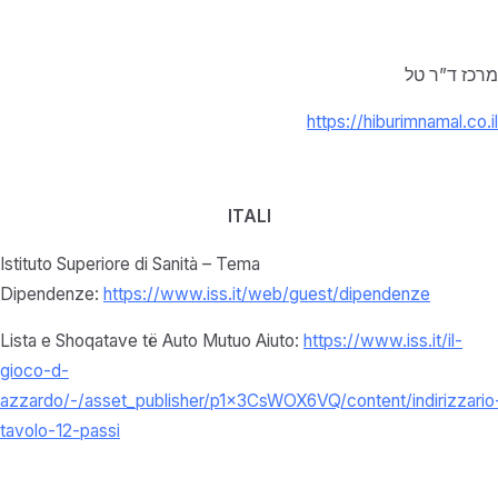
מרכז ד”ר טל
https://hiburimnamal.co.il
ITALI
Istituto Superiore di Sanità – Tema
Dipendenze:
https://www.iss.it/web/guest/dipendenze
Lista e Shoqatave të Auto Mutuo Aiuto:
https://www.iss.it/il-
gioco-d-
azzardo/-/asset_publisher/p1x3CsWOX6VQ/content/indirizzario
tavolo-12-passi