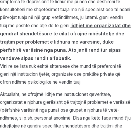
simptoma të depresionit të lidhur me punën dhe dëshironi të
konsultoheni me shqetësimet tuaja me një specialist ose të ndani
përvojat tuaja në një grup vetëndihmës, ju lutemi. gjeni vendin
lidhjet me organizatat dhe
tuaj më poshtë dhe atje do të gjeni
qendrat shëndetësore të cilat ofrojnë mbështetje dhe
trajtim për problemet e lidhura me varësinë, duke
përfshirë varësinë nga puna.
Ato janë renditur sipas
vendeve sipas rendit alfabetik.
Vini re se lista nuk është shteruese dhe mund të preferoni të
gjeni një institucion tjetër, organizatë ose praktikë private që
ofron ndihmë psikologjike në vendin tuaj.
Aktualisht, ne ofrojmë lidhje me institucionet qeveritare,
organizatat e njohura gjerësisht që trajtojnë problemet e varësisë
(përfshirë varësinë nga puna) ose grupet e njohura të vetë-
ndihmës, si p.sh. personat anonimë. Disa nga këto faqe mund t'ju
ridrejtojnë në qendra specifike shëndetësore dhe trajtimi dhe