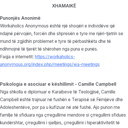
XHAMAIKË
Punonjës Anonimë
Workaholics Anonymous është një shoqëri e individëve që
ndajnë përvojën, forcën dhe shpresën e tyre me njëri-tjetrin se
mund të zgjidhin problemet e tyre të përbashkëta dhe të
ndihmojnë të tjerët të shërohen nga puna e punës.
Faqja e internetit:
https://workaholics-
anonymous.org/index.php/meetings/wa-meetings
Psikologia e asociuar e këshillimit - Camille Campbell
Nga shkolla e diplomuar e Karaibeve të Teologjisë, Camille
Campbell është trajnuar në fushën e Terapisë së Fëmijëve dhe
Adoleshentëve, por pa u kufizuar në atë fushë. Ajo punon me
familje të sfiduara nga çrregullime mendore si çrregullimi sfidues
kundërshtar, çrregullimi i sjelljes, çrregullimi i hiperaktivitetit të