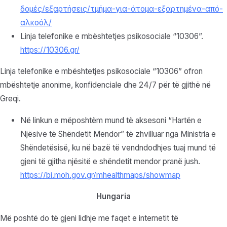
δομές/εξαρτήσεις/τμήμα-για-άτομα-εξαρτημένα-από-
αλκοόλ/
Linja telefonike e mbështetjes psikosociale “10306”.
https://10306.gr/
Linja telefonike e mbështetjes psikosociale “10306” ofron
mbështetje anonime, konfidenciale dhe 24/7 për të gjithë në
Greqi.
Në linkun e mëposhtëm mund të aksesoni “Hartën e
Njësive të Shëndetit Mendor” të zhvilluar nga Ministria e
Shëndetësisë, ku në bazë të vendndodhjes tuaj mund të
gjeni të gjitha njësitë e shëndetit mendor pranë jush.
https://bi.moh.gov.gr/mhealthmaps/showmap
Hungaria
Më poshtë do të gjeni lidhje me faqet e internetit të