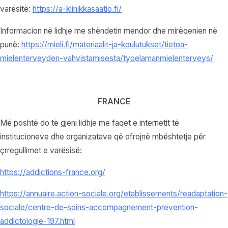
varësitë:
https://a-klinikkasaatio.fi/
Informacion në lidhje me shëndetin mendor dhe mirëqenien në
punë:
https://mieli.fi/materiaalit-ja-koulutukset/tietoa-
mielenterveyden-vahvistamisesta/tyoelamanmielenterveys/
FRANCE
Më poshtë do të gjeni lidhje me faqet e internetit të
institucioneve dhe organizatave që ofrojnë mbështetje për
çrregullimet e varësisë:
https://addictions-france.org/
https://annuaire.action-sociale.org/etablissements/readaptation-
sociale/centre-de-soins-accompagnement-prevention-
addictologie-197.html