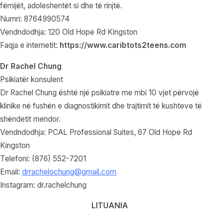
fëmijët, adoleshentët si dhe të rinjtë.
Numri: 8764990574
Vendndodhja: 120 Old Hope Rd Kingston
Faqja e internetit:
https://www.caribtots2teens.com
Dr Rachel Chung
Psikiatër konsulent
Dr Rachel Chung është një psikiatre me mbi 10 vjet përvojë
klinike në fushën e diagnostikimit dhe trajtimit të kushteve të
shëndetit mendor.
Vendndodhja: PCAL Professional Suites, 67 Old Hope Rd
Kingston
Telefoni: (876) 552-7201
Email:
drrachelochung@gmail.com
Instagram: dr.rachelchung
LITUANIA