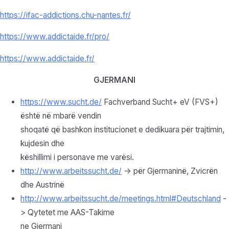
https://ifac-addictions.chu-nantes.fr/
https://www.addictaide.fr/pro/
https://www.addictaide.fr/
GJERMANI
https://www.sucht.de/
Fachverband Sucht+ eV (FVS+)
është në mbarë vendin
shoqatë që bashkon institucionet e dedikuara për trajtimin,
kujdesin dhe
këshillimi i personave me varësi.
http://www.arbeitssucht.de/
-> për Gjermaninë, Zvicrën
dhe Austrinë
http://www.arbeitssucht.de/meetings.html#Deutschland
-
> Qytetet me AAS-Takime
ne Gjermani