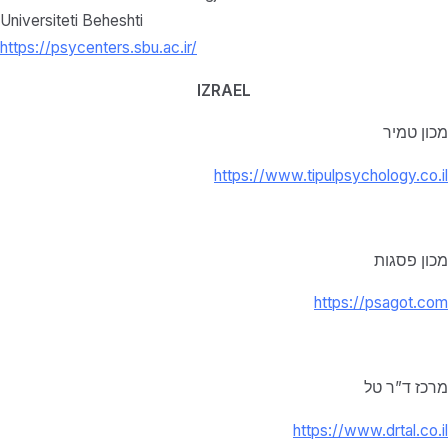
Universiteti Beheshti
https://psycenters.sbu.ac.ir/
IZRAEL
מכון טמיר
https://www.tipulpsychology.co.il
מכון פסגות
https://psagot.com
מרכז ד”ר טל
https://www.drtal.co.il