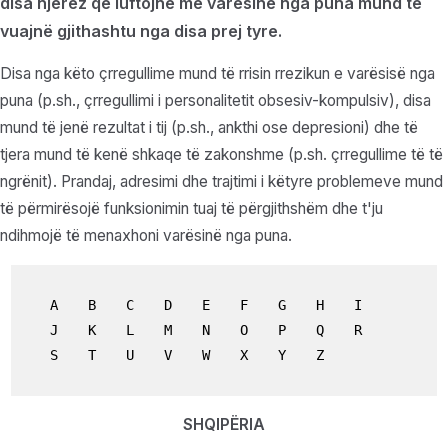
disa njerëz që luftojnë me varësinë nga puna mund të
vuajnë gjithashtu nga disa prej tyre.
Disa nga këto çrregullime mund të rrisin rrezikun e varësisë nga
puna (p.sh., çrregullimi i personalitetit obsesiv-kompulsiv), disa
mund të jenë rezultat i tij (p.sh., ankthi ose depresioni) dhe të
tjera mund të kenë shkaqe të zakonshme (p.sh. çrregullime të të
ngrënit). Prandaj, adresimi dhe trajtimi i këtyre problemeve mund
të përmirësojë funksionimin tuaj të përgjithshëm dhe t'ju
ndihmojë të menaxhoni varësinë nga puna.
A
B
C
D
E
F
G
H
I
J
K
L
M
N
O
P
Q
R
S
T
U
V
W
X
Y
Z
SHQIPËRIA