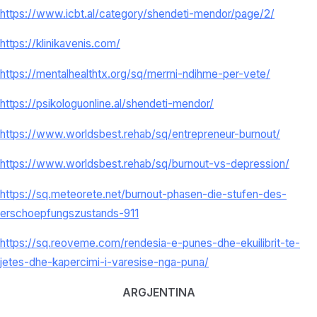
https://www.icbt.al/category/shendeti-mendor/page/2/
https://klinikavenis.com/
https://mentalhealthtx.org/sq/merrni-ndihme-per-vete/
https://psikologuonline.al/shendeti-mendor/
https://www.worldsbest.rehab/sq/entrepreneur-burnout/
https://www.worldsbest.rehab/sq/burnout-vs-depression/
https://sq.meteorete.net/burnout-phasen-die-stufen-des-
erschoepfungszustands-911
https://sq.reoveme.com/rendesia-e-punes-dhe-ekuilibrit-te-
jetes-dhe-kapercimi-i-varesise-nga-puna/
ARGJENTINA