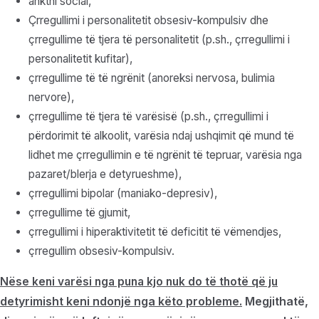
ankthi social,
Çrregullimi i personalitetit obsesiv-kompulsiv dhe
çrregullime të tjera të personalitetit (p.sh., çrregullimi i
personalitetit kufitar),
çrregullime të të ngrënit (anoreksi nervosa, bulimia
nervore),
çrregullime të tjera të varësisë (p.sh., çrregullimi i
përdorimit të alkoolit, varësia ndaj ushqimit që mund të
lidhet me çrregullimin e të ngrënit të tepruar, varësia nga
pazaret/blerja e detyrueshme),
çrregullimi bipolar (maniako-depresiv),
çrregullime të gjumit,
çrregullimi i hiperaktivitetit të deficitit të vëmendjes,
çrregullim obsesiv-kompulsiv.
Nëse keni varësi nga puna kjo nuk do të thotë që ju
detyrimisht
keni ndonjë nga këto probleme.
Megjithatë,