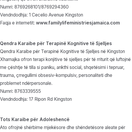
Numri: 8769268101/8769294360
Vendndodhja: 1 Cecelio Avenue Kingston
Faqja e internetit:
www.familylifeministriesjamaica.com
Qendra Karaibe për Terapinë Kognitive të Sjelljes
Qendra Karaibe për Terapinë Kognitive të Sjelljes në Kingston
Xhamajka ofron terapi konjitive të sjelljes për të rriturit që luftojnë
me çështje të tilla si paniku, ankthi social, shqetësimi i tepruar,
trauma, çrregullimi obsesiv-kompulsiv, personaliteti dhe
problemet ndërpersonale.
Numri: 8763339555
Vendndodhja: 17 Ripon Rd Kingston
Tots Karaibe për Adoleshencë
Ato ofrojnë shërbime mjekësore dhe shëndetësore aleate për