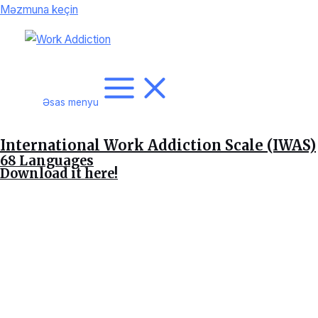
Məzmuna keçin
Əsas menyu
International Work Addiction Scale (IWAS)
68 Languages
Download it here!