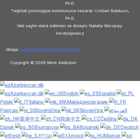
Ph.D.
Təşkilati psixologiya məzmununa nəzarət: Cristian Balducci,
Ph.D.
Veb saytın idarə edilməsi və dizaynı: Natalia Woropay-
Hordziejewicz
Əlaqə:
work.addiction.org@
gmail.com
Copyright © 2026 Work Addiction
Azərbaycan dili
Azərbaycan dili
English
Español
Polski
Italiano
Македонски јазик
Français
Slovenščina
Slovenčina
العربية
香港中文
简体中文
Čeština
Dansk
Български
Bosanski
Deutsch
Eesti
עִבְרִית
Ελληνικά
Magyar