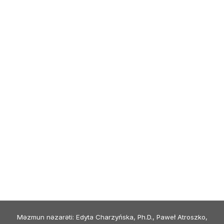
Məzmun nəzarəti: Edyta Charzyńska, Ph.D., Paweł Atroszko,