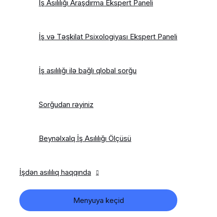
İş Asılılığı Araşdırma Ekspert Paneli
İş və Təşkilat Psixologiyası Ekspert Paneli
İş asılılığı ilə bağlı qlobal sorğu
Sorğudan rəyiniz
Beynəlxalq İş Asılılığı Ölçüsü
İşdən asılılıq haqqında
Menyuya keçid