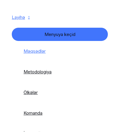
Layihə
Menyuya keçid
Məqsədlər
Metodologiya
Ölkələr
Komanda