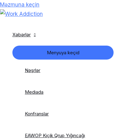
Məzmuna keçin
Xəbərlər
Menyuya keçid
Nəşrlər
Mediada
Konfranslar
EAWOP Kiçik Qrup Yığıncağı