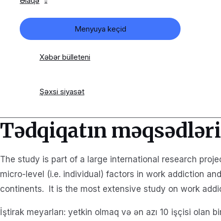
Əlaqə
Menyuya keçid
Xəbər bülleteni
Şəxsi siyasət
Tədqiqatın məqsədləri
The study is part of a large international research proje
micro-level (i.e. individual) factors in work addiction
continents. It is the most extensive study on work add
İştirak meyarları: yetkin olmaq və ən azı 10 işçisi olan b