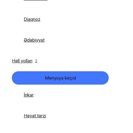
Diaqnoz
Ədəbiyyat
Həll yolları
Menyuya keçid
İnkar
Həyat tərzi