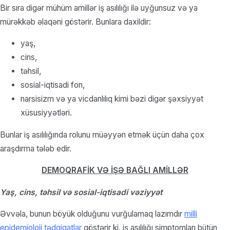
Bir sıra digər mühüm amillər iş asılılığı ilə uyğunsuz və ya
mürəkkəb əlaqəni göstərir. Bunlara daxildir:
yaş,
cins,
təhsil,
sosial-iqtisadi fon,
narsisizm və ya vicdanlılıq kimi bəzi digər şəxsiyyət
xüsusiyyətləri.
Bunlar iş asılılığında rolunu müəyyən etmək üçün daha çox
araşdırma tələb edir.
DEMOQRAFİK VƏ İŞƏ BAĞLI AMİLLƏR
Yaş, cins, təhsil və sosial-iqtisadi vəziyyət
Əvvəla, bunun böyük olduğunu vurğulamaq lazımdır
milli
epidemioloji tədqiqatlar
göstərir ki, iş asılılığı simptomları bütün