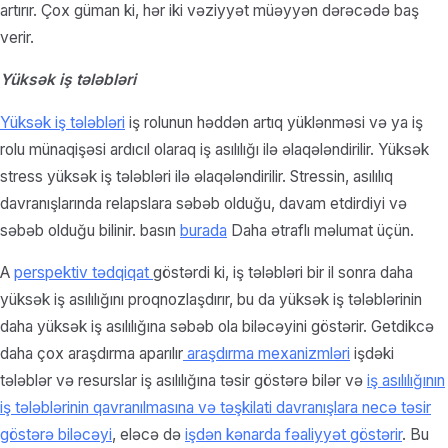
artırır. Çox güman ki, hər iki vəziyyət müəyyən dərəcədə baş
verir.
Yüksək iş tələbləri
Yüksək iş tələbləri
iş rolunun həddən artıq yüklənməsi və ya iş
rolu münaqişəsi ardıcıl olaraq iş asılılığı ilə əlaqələndirilir. Yüksək
stress yüksək iş tələbləri ilə əlaqələndirilir. Stressin, asılılıq
davranışlarında relapslara səbəb olduğu, davam etdirdiyi və
səbəb olduğu bilinir. basın
burada
Daha ətraflı məlumat üçün.
A
perspektiv tədqiqat
göstərdi ki, iş tələbləri bir il sonra daha
yüksək iş asılılığını proqnozlaşdırır, bu da yüksək iş tələblərinin
daha yüksək iş asılılığına səbəb ola biləcəyini göstərir. Getdikcə
daha çox araşdırma aparılır
araşdırma mexanizmləri
işdəki
tələblər və resurslar iş asılılığına təsir göstərə bilər və
iş asılılığının
iş tələblərinin qavranılmasına və təşkilati davranışlara necə təsir
göstərə biləcəyi
, eləcə də
işdən kənarda fəaliyyət göstərir
. Bu