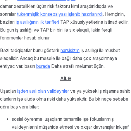
damar xəstəlikləri üçün risk faktoru kimi araşdırıldıqda və
sonralar
tükənmişlik konsepsiyası işlənib hazırlanırdı
. Həmçinin,
bəziləri
iş asılılığının ilk tərifləri
TAP xüsusiyyətlərinə istinad edilir.
Bu gün iş asılılığı və TAP bir-biri ilə sıx əlaqəli, lakin fərqli
fenomenlər hesab olunur.
Bəzi tədqiqatlar bunu göstərir
narsisizm
iş asılılığı ilə müsbət
əlaqəlidir. Ancaq bu məsələ ilə bağlı daha çox araşdırmaya
ehtiyac var. basın
burada
Daha ətraflı məlumat üçün.
AİLƏ
Uşaqları
işdən asılı olan valideynlər
və ya yüksək iş nişanına sahib
olanların işə aludə olma riski daha yüksəkdir. Bu bir neçə səbəbə
görə baş verə bilər:
sosial öyrənmə: uşaqların tamamilə işə fokuslanmış
valideynlərini müşahidə etməsi və oxşar davranışlar inkişaf