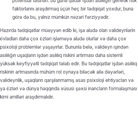
potensial təsirləri: bu günə qədər işdən asılılığın genetik risk
faktorlarını araşdırmaq üçün heç bir tədqiqat yoxdur, buna
görə də bu, yalnız mümkün nəzəri fərziyyədir.
Hazırda tədqiqatlar müəyyən edib ki, işə aludə olan valideynlərin
övladları daha çox özləri işləməyə aludə olurlar və daha çox
psixoloji problemlər yaşayırlar. Bununla belə, valideyn işindən
asılılığın uşaqların işdən asılılıq riskini artırması daha sistemli
yüksək keyfiyyətli tədqiqat tələb edir. Bu tədqiqatlar işdən asılılıq
riskinin artmasında mühüm rol oynaya biləcək ailə dəyərləri,
valideynlik, uşaqların qarşılanmamış əsas psixoloji ehtiyacları və
ya özləri və dünya haqqında xüsusi şəxsi inancların formalaşması
kimi amilləri araşdırmalıdır.