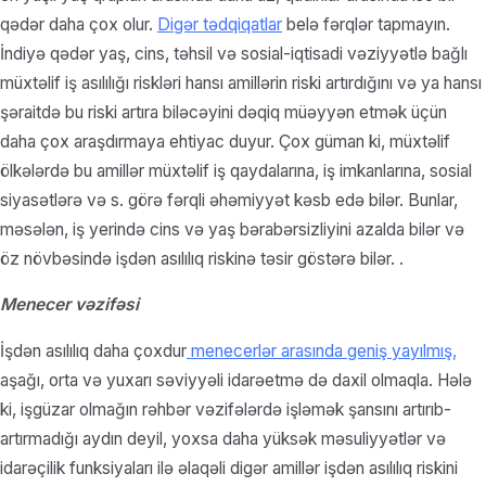
qədər daha çox olur.
Digər tədqiqatlar
belə fərqlər tapmayın.
İndiyə qədər yaş, cins, təhsil və sosial-iqtisadi vəziyyətlə bağlı
müxtəlif iş asılılığı riskləri hansı amillərin riski artırdığını və ya hansı
şəraitdə bu riski artıra biləcəyini dəqiq müəyyən etmək üçün
daha çox araşdırmaya ehtiyac duyur. Çox güman ki, müxtəlif
ölkələrdə bu amillər müxtəlif iş qaydalarına, iş imkanlarına, sosial
siyasətlərə və s. görə fərqli əhəmiyyət kəsb edə bilər. Bunlar,
məsələn, iş yerində cins və yaş bərabərsizliyini azalda bilər və
öz növbəsində işdən asılılıq riskinə təsir göstərə bilər. .
Menecer vəzifəsi
İşdən asılılıq daha çoxdur
menecerlər arasında geniş yayılmış,
aşağı, orta və yuxarı səviyyəli idarəetmə də daxil olmaqla. Hələ
ki, işgüzar olmağın rəhbər vəzifələrdə işləmək şansını artırıb-
artırmadığı aydın deyil, yoxsa daha yüksək məsuliyyətlər və
idarəçilik funksiyaları ilə əlaqəli digər amillər işdən asılılıq riskini