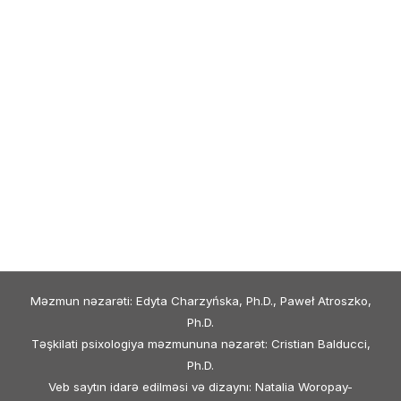
Məzmun nəzarəti: Edyta Charzyńska, Ph.D., Paweł Atroszko,
Ph.D.
Təşkilati psixologiya məzmununa nəzarət: Cristian Balducci,
Ph.D.
Veb saytın idarə edilməsi və dizaynı: Natalia Woropay-