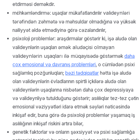
etdirməsi deməkdir.
valideynləri
möhkəmləndirmə: uşaqlar mükafatlandırılır
tərəfindən
zəhmətə və məhsuldar olmadığına və yüksək
nailiyyət əldə etmədiyinə görə cəzalandırılır,
psixoloji problemlər: araşdırmalar göstərir ki, işə aludə olan
əmək aludəçisi olmayan
valideynlərin uşaqları
valideynlərin uşaqları ilə müqayisədə
göstərmək
daha
çox emosional və davranış problemləri
, o cümlədən psixi
sağlamlıq pozğunluqları;
bəzi tədqiqatlar
hətta işə aludə
olan valideynlərin övladlarının spirtli içkilərə aludə olan
valideynlərin uşaqlarına nisbətən daha çox depressiyaya
və valideynliyə tutulduğunu göstərir; asılılıqlar tez-tez çətin
emosional vəziyyətləri idarə etmək səyləri nəticəsində
inkişaf edir, buna görə də psixoloji problemlər yaşamaq iş
asılılığının inkişaf riskini artıra bilər,
genetik faktorlar və onların şəxsiyyət və psixi sağlamlığa