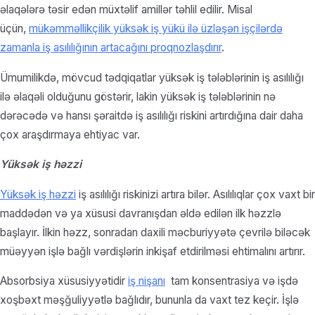
əlaqələrə təsir edən müxtəlif amillər təhlil edilir. Misal
üçün,
mükəmməllikçilik yüksək iş yükü ilə üzləşən işçilərdə
zamanla iş asılılığının artacağını proqnozlaşdırır
.
Ümumilikdə, mövcud tədqiqatlar yüksək iş tələblərinin iş asılılığı
ilə əlaqəli olduğunu göstərir, lakin yüksək iş tələblərinin nə
dərəcədə və hansı şəraitdə iş asılılığı riskini artırdığına dair daha
çox araşdırmaya ehtiyac var.
Yüksək iş həzzi
Yüksək iş həzzi
iş asılılığı riskinizi artıra bilər. Asılılıqlar çox vaxt bir
maddədən və ya xüsusi davranışdan əldə edilən ilk həzzlə
başlayır. İlkin həzz, sonradan daxili məcburiyyətə çevrilə biləcək
müəyyən işlə bağlı vərdişlərin inkişaf etdirilməsi ehtimalını artırır.
Absorbsiya xüsusiyyətidir
iş nişanı
tam konsentrasiya və işdə
xoşbəxt məşğuliyyətlə bağlıdır, bununla da vaxt tez keçir. İşlə