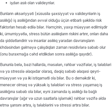
işdən asılı olan valideynlər.
Bunların əksəriyyəti (xüsusilə şəxsiyyət və valideynlərin iş
asılılığı) iş asılılığından əvvəl olduğu üçün etibarlı şəkildə risk
faktorları hesab edilə bilər. Həmçinin, yaxşı müəyyən edilmişdir
ki, ümumiyyətlə, stress bütün asılılıqların riskini artırır, onları daha
da şiddətləndirir və insanlar asılılıq yaradan davranışların
öhdəsindən gəlməyə çalışdıqları zaman residivlərə səbəb olur
(onu buraxmağa cəhd etdikdən sonra asılılığa qayıdır).
Bununla belə, bəzi hallarda, məsələn, rəhbər vəzifələr, iş tələbləri
və ya stresslə əlaqədar olaraq, dəqiq səbəb əlaqəsi qeyri-
müəyyən və ya iki istiqamətli ola bilər. Bu o deməkdir ki,
menecer olmaq və yüksək iş tələbləri və stress yaşamaq iş
asılılığına səbəb ola bilər, eyni zamanda iş asılılığı ilə bağlı
davranışlar (ağır və uzun saatlarla işləmək) rəhbər vəzifə əldə
etmə şansını artıra, iş tələblərini və stressi artıra bilər.