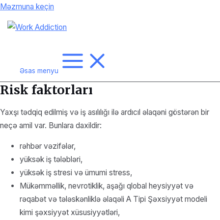
Məzmuna keçin
Əsas menyu
Risk faktorları
Yaxşı tədqiq edilmiş və iş asılılığı ilə ardıcıl əlaqəni göstərən bir
neçə amil var. Bunlara daxildir:
rəhbər vəzifələr,
yüksək iş tələbləri,
yüksək iş stresi və ümumi stress,
Mükəmməllik, nevrotiklik, aşağı qlobal heysiyyət və
rəqabət və tələskənliklə əlaqəli A Tipi Şəxsiyyət modeli
kimi şəxsiyyət xüsusiyyətləri,