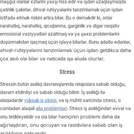
məşğul olanlar özlərini yaxşı hiss edir və işdən uzaqlaşmaqda
çətinlik çəkirlər. Əhval-ruhiyyələrini tənzimləmək üçün işdən
istifadə etmək riskini artıra bilər. Bu o deməkdir ki, onlar
narahatlıq, narahatlıq, qıcıqlanma, gərginlik və digər neqativ
emosional vəziyyətləri azaltmaq və ya şəxsi problemlərini
düşünməkdən qaçmaq üçün işləyə bilərlər. Bunu adətlə edənlər,
əhval-ruhiyyələrini tənzimləmək üçün işdən getdikcə daha
çox asılı ola bilər və nəticədə işə aludə olurlar.
Stress
Stressin bütün asılılıq davranışlarında relapslara səbəb olduğu,
davam etdirdiyi və səbəb olduğu bilinir. İş asılılığı ilə
əlaqədardır
yüksək iş stresi
, və iş mühiti xaricində stress, o
cümlədən əlaqəli
ailə problemləri
. Stress iş asılılığından əvvəl və
həmçinin
problemi daha da
onu tetikleyebilir və ola bilər
ağırlaşdıran, onu qoruyan və residivlərə səbəb olan iş
asılılığının nəticəsidir.