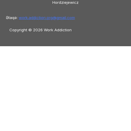
Hordziejewicz
Əlaqə:
work.addiction.org@
gmail.com
Copyright © 2026 Work Addiction
Azərbaycan dili
Azərbaycan dili
English
Español
Polski
Italiano
Македонски јазик
Français
Slovenščina
Slovenčina
العربية
香港中文
简体中文
Čeština
Dansk
Български
Bosanski
Deutsch
Eesti
עִבְרִית
Ελληνικά
Magyar
Shqip
Lietuvių kalba
Tiếng Việt
ไทย
O‘zbekcha
Türkçe
Հայերեն
Română
日本語
Русский
हिन्दी
Latviešu valoda
ქართული
Српски језик
한국어