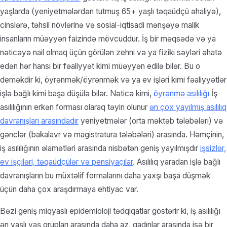
yaşlarda (yeniyetmələrdən tutmuş 65+ yaşlı təqaüdçü əhaliyə),
cinslərə, təhsil növlərinə və sosial-iqtisadi mənşəyə malik
insanların müəyyən faizində mövcuddur. İş bir məqsədə və ya
nəticəyə nail olmaq üçün görülən zehni və ya fiziki səyləri əhatə
edən hər hansı bir fəaliyyət kimi müəyyən edilə bilər. Bu o
deməkdir ki, öyrənmək/öyrənmək və ya ev işləri kimi fəaliyyətlər
işlə bağlı kimi başa düşülə bilər. Nəticə kimi,
öyrənmə asılılığı
İş
asılılığının erkən forması olaraq təyin olunur
ən çox yayılmış asılılıq
davranışları arasındadır
yeniyetmələr (orta məktəb tələbələri) və
gənclər (bakalavr və magistratura tələbələri) arasında. Həmçinin,
iş asılılığının əlamətləri arasında nisbətən geniş yayılmışdır
işsizlər,
ev işçiləri, təqaüdçülər və pensiyaçılar
. Asılılıq yaradan işlə bağlı
davranışların bu müxtəlif formalarını daha yaxşı başa düşmək
üçün daha çox araşdırmaya ehtiyac var.
Bəzi geniş miqyaslı epidemioloji tədqiqatlar göstərir ki, iş asılılığı
ən yaşlı yaş qrupları arasında daha az, qadınlar arasında isə bir