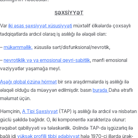
ŞƏXSİYYƏT
Var
iki əsas şəxsiyyət xüsusiyyəti
müxtəlif ölkələrdə çoxsaylı
tədqiqatlarda ardıcıl olaraq iş asılılığı ilə əlaqəli olan:
–
mükəmməllik,
xüsusilə sərt/disfunksional/nevrotik,
–
nevrotiklik və ya emosional qeyri-sabitlik
, mənfi emosional
vəziyyətlər yaşamağa meyl.
Aşağı qlobal özünə hörmət
bir sıra araşdırmalarda iş asılılığı ilə
əlaqəli olduğu da müəyyən edilmişdir. basın
burada
Daha ətraflı
məlumat üçün.
Həmçinin,
A Tipi Şəxsiyyət
(TAP) iş asılılığı ilə ardıcıl və nisbətən
güclü şəkildə bağlıdır. O, iki komponentlə xarakterizə olunur:
rəqabət qabiliyyəti və tələskənlik. Əslində TAP-da işgüzarlıq ilə
bağlı idi
yüksək profilli tibbi ədəbiyyat
hələ 1970-ci illərdə ürək-