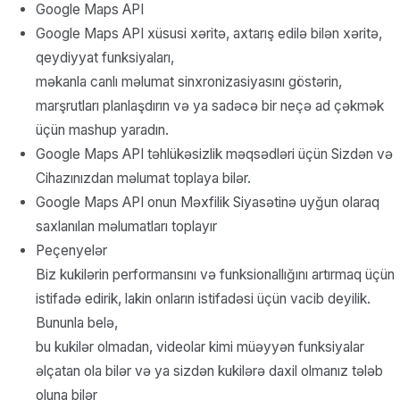
Google Maps API
Google Maps API xüsusi xəritə, axtarış edilə bilən xəritə,
qeydiyyat funksiyaları,
məkanla canlı məlumat sinxronizasiyasını göstərin,
marşrutları planlaşdırın və ya sadəcə bir neçə ad çəkmək
üçün mashup yaradın.
Google Maps API təhlükəsizlik məqsədləri üçün Sizdən və
Cihazınızdan məlumat toplaya bilər.
Google Maps API onun Məxfilik Siyasətinə uyğun olaraq
saxlanılan məlumatları toplayır
Peçenyelər
Biz kukilərin performansını və funksionallığını artırmaq üçün
istifadə edirik, lakin onların istifadəsi üçün vacib deyilik.
Bununla belə,
bu kukilər olmadan, videolar kimi müəyyən funksiyalar
əlçatan ola bilər və ya sizdən kukilərə daxil olmanız tələb
oluna bilər