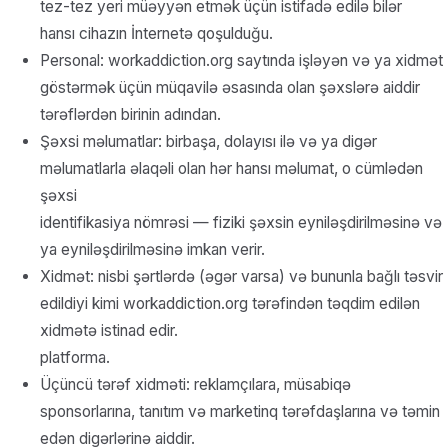
tez-tez yeri müəyyən etmək üçün istifadə edilə bilər
hansı cihazın İnternetə qoşulduğu.
Personal: workaddiction.org saytında işləyən və ya xidmət
göstərmək üçün müqavilə əsasında olan şəxslərə aiddir
tərəflərdən birinin adından.
Şəxsi məlumatlar: birbaşa, dolayısı ilə və ya digər
məlumatlarla əlaqəli olan hər hansı məlumat, o cümlədən
şəxsi
identifikasiya nömrəsi — fiziki şəxsin eyniləşdirilməsinə və
ya eyniləşdirilməsinə imkan verir.
Xidmət: nisbi şərtlərdə (əgər varsa) və bununla bağlı təsvir
edildiyi kimi workaddiction.org tərəfindən təqdim edilən
xidmətə istinad edir.
platforma.
Üçüncü tərəf xidməti: reklamçılara, müsabiqə
sponsorlarına, tanıtım və marketinq tərəfdaşlarına və təmin
edən digərlərinə aiddir.