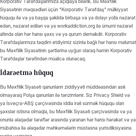
Korporativ Tərəfdaşlarımıza açıqlaya bilərik. Bu Məxfilik
Siyasətinin məqsədləri üçün “Korporativ Tərəfdaş” mülkiyyət
hüququ ilə və ya başqa şəkildə birbaşa və ya dolayı yolla nəzarət
edən, nəzarət edilən və ya workaddiction.org ilə ümumi nəzarət
altında olan hər hansı şəxs və ya qurum deməkdir. Korporativ
Tərəfdaşlarımıza təqdim etdiyimiz sizinlə bağlı hər hansı məlumat
bu Məxfilik Siyasətinin şərtlərinə uyğun olaraq həmin Korporativ
Tərəfdaşlar tərəfindən müalicə olunacaq.
İdarəetmə hüquq
Bu Məxfilik Siyasəti qanunların ziddiyyəti müddəasından asılı
olmayaraq Polşa qanunları ilə tənzimlənir. Siz Privacy Shield və
ya İsveçrə-ABŞ çərçivəsində iddia irəli sürmək hüququ olan
şəxslər istisna olmaqla, bu Məxfilik Siyasəti çərçivəsində və ya
onunla əlaqədar tərəflər arasında yaranan hər hansı hərəkət və ya
mübahisə ilə əlaqədar məhkəmələrin müstəsna yurisdiksiyasına