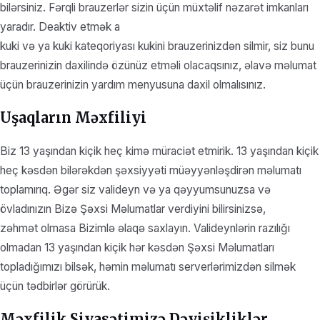
bilərsiniz. Fərqli brauzerlər sizin üçün müxtəlif nəzarət imkanları
yaradır. Deaktiv etmək a
kuki və ya kuki kateqoriyası kukini brauzerinizdən silmir, siz bunu
brauzerinizin daxilində özünüz etməli olacaqsınız, əlavə məlumat
üçün brauzerinizin yardım menyusuna daxil olmalısınız.
Uşaqların Məxfiliyi
Biz 13 yaşından kiçik heç kimə müraciət etmirik. 13 yaşından kiçik
heç kəsdən bilərəkdən şəxsiyyəti müəyyənləşdirən məlumatı
toplamırıq. Əgər siz valideyn və ya qəyyumsunuzsa və
övladınızın Bizə Şəxsi Məlumatlar verdiyini bilirsinizsə,
zəhmət olmasa Bizimlə əlaqə saxlayın. Valideynlərin razılığı
olmadan 13 yaşından kiçik hər kəsdən Şəxsi Məlumatları
topladığımızı bilsək, həmin məlumatı serverlərimizdən silmək
üçün tədbirlər görürük.
Məxfilik Siyasətimizə Dəyişikliklər