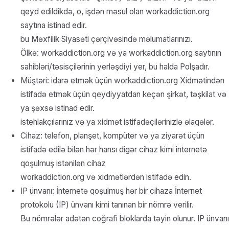
qeyd edildikdə, o, işdən məsul olan workaddiction.org
saytına istinad edir.
bu Məxfilik Siyasəti çərçivəsində məlumatlarınızı.
Ölkə: workaddiction.org və ya workaddiction.org saytının
sahibləri/təsisçilərinin yerləşdiyi yer, bu halda Polşadır.
Müştəri: idarə etmək üçün workaddiction.org Xidmətindən
istifadə etmək üçün qeydiyyatdan keçən şirkət, təşkilat və
ya şəxsə istinad edir.
istehlakçılarınız və ya xidmət istifadəçilərinizlə əlaqələr.
Cihaz: telefon, planşet, kompüter və ya ziyarət üçün
istifadə edilə bilən hər hansı digər cihaz kimi internetə
qoşulmuş istənilən cihaz
workaddiction.org və xidmətlərdən istifadə edin.
IP ünvanı: İnternetə qoşulmuş hər bir cihaza İnternet
protokolu (IP) ünvanı kimi tanınan bir nömrə verilir.
Bu nömrələr adətən coğrafi bloklarda təyin olunur. IP ünvanı