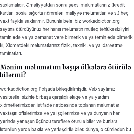
saxlamalıdır. Əməliyyatdan sonra şəxsi məlumatlarınız (kredit
kartları, sosial sığorta nömrələri, maliyyə məlumatları və s.) heç
vaxt faylda saxlanmır. Bununla belə, biz workaddiction.org
saytına ötürdüyünüz hər hansı məlumatın mütləq təhlükəsizliyini
təmin edə və ya zəmanət verə bilmərik və ya təmin edə bilmərik
ki, Xidmətdəki məlumatlarınız fiziki, texniki, və ya idarəetmə
təminatları.
Mənim məlumatım başqa ölkələrə ötürülə
bilərmi?
workaddiction.org Polşada birləşdirilmişdir. Veb saytımız
vasitəsilə, sizinlə birbaşa qarşılıqlı əlaqə və ya yardım
xidmətlərimizdən istifadə nəticəsində toplanan məlumatlar
vaxtaşırı ofislərimizə və ya işçilərimizə və ya dünyanın hər
yerində yerləşən üçüncü tərəflərə ötürülə bilər və bunlara
istənilən yerdə baxıla və yerləşdirilə bilər. dünya, o cümlədən bu