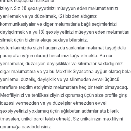
etmək hüququna malikdirlər.
izləyir. Siz (1) şəxsiyyətinizi müəyyən edən məlumatlarınızı
yeniləmək və ya düzəltmək, (2) bizdən aldığınız
kommunikasiyalar və digər məlumatlarla bağlı seçimlərinizi
dəyişdirmək və ya (3) şəxsiyyətinizi müəyyən edən məlumatları
silmək üçün bizimlə əlaqə saxlaya bilərsiniz.
sistemlərimizdə sizin haqqınızda saxlanılan məlumat (aşağıdakı
paraqrafa uyğun olaraq) hesabınızı ləğv etməklə. Bu cür
yeniləmələr, düzəlişlər, dəyişikliklər və silinmələr saxladığımız
digər məlumatlara və ya bu Məxfilik Siyasətinə uyğun olaraq belə
yeniləmə, düzəliş, dəyişiklik və ya silinmədən əvvəl üçüncü
tərəflərə təqdim etdiyimiz məlumatlara heç bir təsiri olmayacaq.
Məxfiliyinizi və təhlükəsizliyinizi qorumaq üçün sizə profilə giriş
icazəsi verməzdən və ya düzəlişlər etməzdən əvvəl
şəxsiyyətinizi yoxlamaq üçün ağlabatan addımlar ata bilərik
(məsələn, unikal parol tələb etmək). Siz unikalınızın məxfiliyini
qorumağa cavabdehsiniz