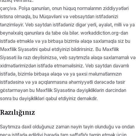
razılıq verirsiniz.
çərçivə. Polşa qanunları, onun hüquq normalarının ziddiyyətləri
istisna olmaqla, bu Müqaviləni və vebsaytdan istifadənizi
tənzimləyir. Veb saytdan istifadəniz digər yerli, əyalət, milli və ya
beynəlxalq qanunlara da tabe ola bilər. workaddiction.org-dan
istifadə etməklə və ya birbaşa bizimlə əlaqə saxlamaqla siz bu
Məxfilik Siyasətini qəbul etdiyinizi bildirirsiniz. Bu Məxfilik
Siyasəti ilə razı deyilsinizsə, veb saytımızla əlaqə saxlamamalı və
xidmətlərimizdən istifadə etməməlisiniz. Veb saytdan davamlı
istifadə, bizimlə birbaşa əlaqə və ya şəxsi məlumatlarınızın
istifadəsinə və ya açıqlanmasına əhəmiyyətli dərəcədə təsir
göstərməyən bu Məxfilik Siyasətinə dəyişikliklərin dərcindən
sonra bu dəyişiklikləri qəbul etdiyiniz deməkdir.
Razılığınız
Saytımıza daxil olduğunuz zaman nəyin təyin olunduğu və ondan
necə istifadə edildiyi barədə tam şəffaflığı təmin etmək üçün