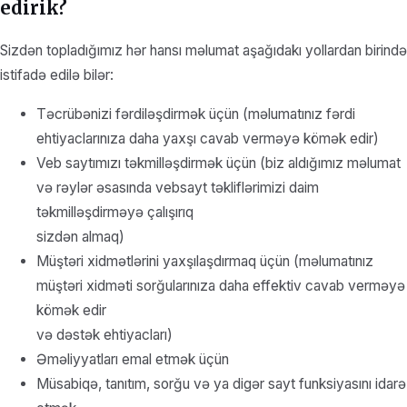
edirik?
Sizdən topladığımız hər hansı məlumat aşağıdakı yollardan birində
istifadə edilə bilər:
Təcrübənizi fərdiləşdirmək üçün (məlumatınız fərdi
ehtiyaclarınıza daha yaxşı cavab verməyə kömək edir)
Veb saytımızı təkmilləşdirmək üçün (biz aldığımız məlumat
və rəylər əsasında vebsayt təkliflərimizi daim
təkmilləşdirməyə çalışırıq
sizdən almaq)
Müştəri xidmətlərini yaxşılaşdırmaq üçün (məlumatınız
müştəri xidməti sorğularınıza daha effektiv cavab verməyə
kömək edir
və dəstək ehtiyacları)
Əməliyyatları emal etmək üçün
Müsabiqə, tanıtım, sorğu və ya digər sayt funksiyasını idarə