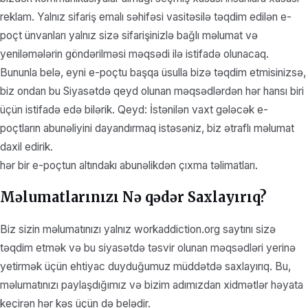
reklam. Yalnız sifariş emalı səhifəsi vasitəsilə təqdim edilən e-
poçt ünvanları yalnız sizə sifarişinizlə bağlı məlumat və
yeniləmələrin göndərilməsi məqsədi ilə istifadə olunacaq.
Bununla belə, eyni e-poçtu başqa üsulla bizə təqdim etmisinizsə,
biz ondan bu Siyasətdə qeyd olunan məqsədlərdən hər hansı biri
üçün istifadə edə bilərik. Qeyd: İstənilən vaxt gələcək e-
poçtların abunəliyini dayandırmaq istəsəniz, biz ətraflı məlumat
daxil edirik.
hər bir e-poçtun altındakı abunəlikdən çıxma təlimatları.
Məlumatlarınızı Nə qədər Saxlayırıq?
Biz sizin məlumatınızı yalnız workaddiction.org saytını sizə
təqdim etmək və bu siyasətdə təsvir olunan məqsədləri yerinə
yetirmək üçün ehtiyac duyduğumuz müddətdə saxlayırıq. Bu,
məlumatınızı paylaşdığımız və bizim adımızdan xidmətlər həyata
keçirən hər kəs üçün də belədir.