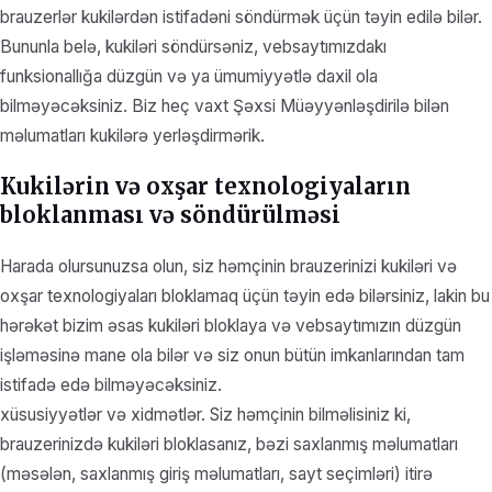
brauzerlər kukilərdən istifadəni söndürmək üçün təyin edilə bilər.
Bununla belə, kukiləri söndürsəniz, vebsaytımızdakı
funksionallığa düzgün və ya ümumiyyətlə daxil ola
bilməyəcəksiniz. Biz heç vaxt Şəxsi Müəyyənləşdirilə bilən
məlumatları kukilərə yerləşdirmərik.
Kukilərin və oxşar texnologiyaların
bloklanması və söndürülməsi
Harada olursunuzsa olun, siz həmçinin brauzerinizi kukiləri və
oxşar texnologiyaları bloklamaq üçün təyin edə bilərsiniz, lakin bu
hərəkət bizim əsas kukiləri bloklaya və vebsaytımızın düzgün
işləməsinə mane ola bilər və siz onun bütün imkanlarından tam
istifadə edə bilməyəcəksiniz.
xüsusiyyətlər və xidmətlər. Siz həmçinin bilməlisiniz ki,
brauzerinizdə kukiləri bloklasanız, bəzi saxlanmış məlumatları
(məsələn, saxlanmış giriş məlumatları, sayt seçimləri) itirə