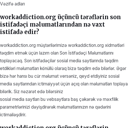
Vəzifə adları
workaddiction.org üçüncü tərəflərin son
istifadəçi məlumatlarından nə vaxt
istifadə edir?
workaddiction.org müştərilərimizə workaddiction.org xidmətləri
təqdim etmək üçün lazım olan Son İstifadəçi Məlumatlarını
toplayacaq. Son istifadəçilər sosial media saytlarında təqdim
etdikləri məlumatları könüllü olaraq bizə təqdim edə bilərlər. Əgər
bizə hər hansı bu cür məlumat versəniz, qeyd etdiyiniz sosial
media saytlarından ictimaiyyət üçün açıq olan məlumatları toplaya
bilərik. Siz nəzarət edə bilərsiniz
sosial media saytları bu vebsaytlara baş çəkərək və məxfilik
parametrlərinizi dəyişdirərək məlumatlarınızın nə qədərini
ictimailəşdirir.
workaddiction.org üçüncü tərəflərin