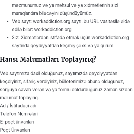
məzmunumuz və ya məhsul və ya xidmətlərinin sizi
maraqlandıra biləcəyini düşündüyümüz.
Veb sayt: workaddiction.org saytı, bu URL vasitəsilə əldə
edilə bilər: workaddiction.org
Siz: Xidmətlərdən istifadə etmək üçün workaddiction.org
saytında qeydiyyatdan keçmiş şəxs və ya qurum.
Hansı Məlumatları Toplayırıq?
Veb saytımıza daxil olduğunuz, saytımızda qeydiyyatdan
keçdiyiniz, sifariş verdiyiniz, bülletenimizə abunə olduğunuz,
sorğuya cavab verən və ya formu doldurduğunuz zaman sizdən
məlumat toplayırıq.
Ad / İstifadəçi adı
Telefon Nömrələri
E-poçt ünvanları
Poçt Ünvanları