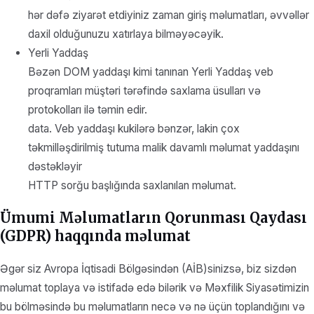
hər dəfə ziyarət etdiyiniz zaman giriş məlumatları, əvvəllər
daxil olduğunuzu xatırlaya bilməyəcəyik.
Yerli Yaddaş
Bəzən DOM yaddaşı kimi tanınan Yerli Yaddaş veb
proqramları müştəri tərəfində saxlama üsulları və
protokolları ilə təmin edir.
data. Veb yaddaşı kukilərə bənzər, lakin çox
təkmilləşdirilmiş tutuma malik davamlı məlumat yaddaşını
dəstəkləyir
HTTP sorğu başlığında saxlanılan məlumat.
Ümumi Məlumatların Qorunması Qaydası
(GDPR) haqqında məlumat
Əgər siz Avropa İqtisadi Bölgəsindən (AİB)sinizsə, biz sizdən
məlumat toplaya və istifadə edə bilərik və Məxfilik Siyasətimizin
bu bölməsində bu məlumatların necə və nə üçün toplandığını və