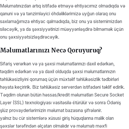
Məlumatınızdan artıq istifadə etməyə ehtiyacımız olmadıqda və
qanuni və ya tənzimləyici öhdəliklərimizə uyğun olaraq onu
saxlamağımıza ehtiyac qalmadıqda, biz onu ya sistemimizdən
siləcəyik, ya da şəxsiyyətinizi müəyyənləşdirə bilməmək üçün
onu şəxsiyyətsizləşdirəcəyik.
Məlumatlarınızı Necə Qoruyuruq?
Sifariş verərkən və ya şəxsi məlumatlarınızı daxil edərkən,
təqdim edərkən və ya daxil olduqda şəxsi məlumatlarınızın
təhlükəsizliyini qorumaq üçün müxtəlif təhlükəsizlik tədbirləri
həyata keçiririk. Biz təhlükəsiz serverdən istifadəni təklif edirik.
Təqdim olunan bütün həssas/kredit məlumatları Secure Socket
Layer (SSL) texnologiyası vasitəsilə ötürülür və sonra Ödəniş
şlüz provayderlərimizin məlumat bazasına şifrələnir.
yalnız bu cür sistemlərə xüsusi giriş hüquqlarına malik olan
şəxslər tərəfindən əlçatan olmalıdır və məlumatı məxfi