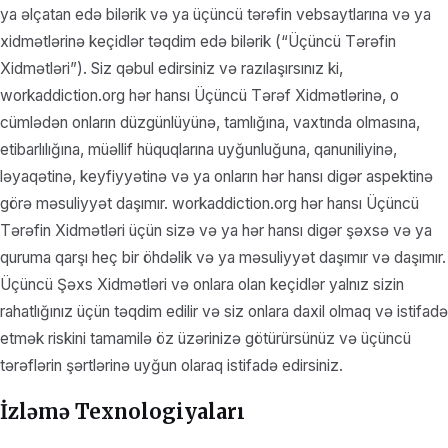
ya əlçatan edə bilərik və ya üçüncü tərəfin vebsaytlarına və ya
xidmətlərinə keçidlər təqdim edə bilərik (“Üçüncü Tərəfin
Xidmətləri”). Siz qəbul edirsiniz və razılaşırsınız ki,
workaddiction.org hər hansı Üçüncü Tərəf Xidmətlərinə, o
cümlədən onların düzgünlüyünə, tamlığına, vaxtında olmasına,
etibarlılığına, müəllif hüquqlarına uyğunluğuna, qanuniliyinə,
ləyaqətinə, keyfiyyətinə və ya onların hər hansı digər aspektinə
görə məsuliyyət daşımır. workaddiction.org hər hansı Üçüncü
Tərəfin Xidmətləri üçün sizə və ya hər hansı digər şəxsə və ya
quruma qarşı heç bir öhdəlik və ya məsuliyyət daşımır və daşımır.
Üçüncü Şəxs Xidmətləri və onlara olan keçidlər yalnız sizin
rahatlığınız üçün təqdim edilir və siz onlara daxil olmaq və istifadə
etmək riskini tamamilə öz üzərinizə götürürsünüz və üçüncü
tərəflərin şərtlərinə uyğun olaraq istifadə edirsiniz.
İzləmə Texnologiyaları