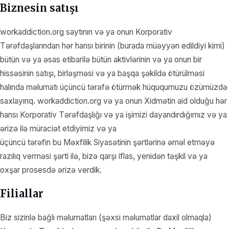
Biznesin satışı
workaddiction.org saytının və ya onun Korporativ
Tərəfdaşlarından hər hansı birinin (burada müəyyən edildiyi kimi)
bütün və ya əsas etibarilə bütün aktivlərinin və ya onun bir
hissəsinin satışı, birləşməsi və ya başqa şəkildə ötürülməsi
halında məlumatı üçüncü tərəfə ötürmək hüququmuzu özümüzdə
saxlayırıq. workaddiction.org və ya onun Xidmətin aid olduğu hər
hansı Korporativ Tərəfdaşlığı və ya işimizi dayandırdığımız və ya
ərizə ilə müraciət etdiyimiz və ya
üçüncü tərəfin bu Məxfilik Siyasətinin şərtlərinə əməl etməyə
razılıq verməsi şərti ilə, bizə qarşı iflas, yenidən təşkil və ya
oxşar prosesdə ərizə verdik.
Filiallar
Biz sizinlə bağlı məlumatları (şəxsi məlumatlar daxil olmaqla)