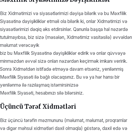
Biz Xidmətimizi və siyasətlərimizi dəyişə bilərik və bu Məxfilik
Siyasətinə dəyişikliklər etməli ola bilərik ki, onlar Xidmətimizi və
siyasətlərimizi dəqiq əks etdirsinlər. Qanunla başqa hal nəzərdə
tutulmayıbsa, biz sizə (məsələn, Xidmətimiz vasitəsilə) əvvəldən
məlumat verəcəyik
biz bu Məxfilik Siyasətinə dəyişikliklər edirik və onlar qüvvəyə
minməzdən əvvəl sizə onları nəzərdən keçirmək imkanı veririk.
Sonra Xidmətdən istifadə etməyə davam etsəniz, yenilənmiş
Məxfilik Siyasəti ilə bağlı olacaqsınız. Bu və ya hər hansı bir
yenilənmə ilə razılaşmaq istəmirsinizsə
Məxfilik Siyasəti, hesabınızı silə bilərsiniz.
Üçüncü Tərəf Xidmətləri
Biz üçüncü tərəfin məzmununu (məlumat, məlumat, proqramlar
və digər məhsul xidmətləri daxil olmaqla) göstərə, daxil edə və