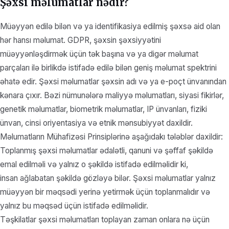
Şəxsi məlumatlar nədir?
Müəyyən edilə bilən və ya identifikasiya edilmiş şəxsə aid olan
hər hansı məlumat. GDPR, şəxsin şəxsiyyətini
müəyyənləşdirmək üçün tək başına və ya digər məlumat
parçaları ilə birlikdə istifadə edilə bilən geniş məlumat spektrini
əhatə edir. Şəxsi məlumatlar şəxsin adı və ya e-poçt ünvanından
kənara çıxır. Bəzi nümunələrə maliyyə məlumatları, siyasi fikirlər,
genetik məlumatlar, biometrik məlumatlar, IP ünvanları, fiziki
ünvan, cinsi oriyentasiya və etnik mənsubiyyət daxildir.
Məlumatların Mühafizəsi Prinsiplərinə aşağıdakı tələblər daxildir:
Toplanmış şəxsi məlumatlar ədalətli, qanuni və şəffaf şəkildə
emal edilməli və yalnız o şəkildə istifadə edilməlidir ki,
insan ağlabatan şəkildə gözləyə bilər. Şəxsi məlumatlar yalnız
müəyyən bir məqsədi yerinə yetirmək üçün toplanmalıdır və
yalnız bu məqsəd üçün istifadə edilməlidir.
Təşkilatlar şəxsi məlumatları toplayan zaman onlara nə üçün