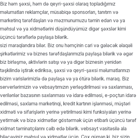
Biz həm şəxsi, həm də qeyri-şəxsi olaraq topladığımız
məlumatları reklamçılar, müsabiqə sponsorları, tanıtım və
marketinq tərəfdaşları və məzmunumuzu təmin edən və ya
məhsul və ya xidmətlərini düşündüyümüz digər şəxslər kimi
üçüncü tərəflərlə paylaşa bilərik.
sizi maraqlandıra bilər. Biz onu həmçinin cari və gələcək əlaqəli
şirkətlərimiz və biznes tərəfdaşlarımızla paylaşa bilərik və əgər
biz birləşmə, aktivlərin satışı və ya digər biznesin yenidən
təşkilində iştirak ediriksə, şəxsi və qeyri-şəxsi məlumatlarınızı
bizim varislərimizlə də paylaşa və ya ötürə bilərik. maraq. Biz
serverlərimizin və vebsaytımızın yerləşdirilməsi və saxlanması,
verilənlər bazasının saxlanması və idarə edilməsi, e-poçtun idarə
edilməsi, saxlama marketinqi, kredit kartının işlənməsi, müştəri
xidməti və sifarişlərin yerinə yetirilməsi kimi funksiyaları yerinə
yetirmək və bizə xidmətlər göstərmək üçün etibarlı üçüncü tərəf
xidmət təminatçılarını cəlb edə bilərik. vebsayt vasitəsilə ala
biləcəyiniz məhsul və xidmətlər üçün. Çox güman ki, biz sizin