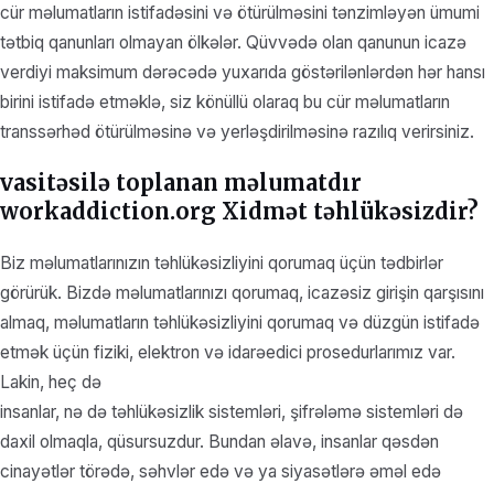
cür məlumatların istifadəsini və ötürülməsini tənzimləyən ümumi
tətbiq qanunları olmayan ölkələr. Qüvvədə olan qanunun icazə
verdiyi maksimum dərəcədə yuxarıda göstərilənlərdən hər hansı
birini istifadə etməklə, siz könüllü olaraq bu cür məlumatların
transsərhəd ötürülməsinə və yerləşdirilməsinə razılıq verirsiniz.
vasitəsilə toplanan məlumatdır
workaddiction.org Xidmət təhlükəsizdir?
Biz məlumatlarınızın təhlükəsizliyini qorumaq üçün tədbirlər
görürük. Bizdə məlumatlarınızı qorumaq, icazəsiz girişin qarşısını
almaq, məlumatların təhlükəsizliyini qorumaq və düzgün istifadə
etmək üçün fiziki, elektron və idarəedici prosedurlarımız var.
Lakin, heç də
insanlar, nə də təhlükəsizlik sistemləri, şifrələmə sistemləri də
daxil olmaqla, qüsursuzdur. Bundan əlavə, insanlar qəsdən
cinayətlər törədə, səhvlər edə və ya siyasətlərə əməl edə