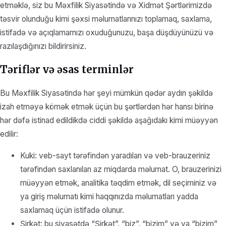
etməklə, siz bu Məxfilik Siyasətində və Xidmət Şərtlərimizdə
təsvir olunduğu kimi şəxsi məlumatlarınızı toplamaq, saxlama,
istifadə və açıqlamamızı oxuduğunuzu, başa düşdüyünüzü və
razılaşdığınızı bildirirsiniz.
Təriflər və əsas terminlər
Bu Məxfilik Siyasətində hər şeyi mümkün qədər aydın şəkildə
izah etməyə kömək etmək üçün bu şərtlərdən hər hansı birinə
hər dəfə istinad edildikdə ciddi şəkildə aşağıdakı kimi müəyyən
edilir:
Kuki: veb-sayt tərəfindən yaradılan və veb-brauzeriniz
tərəfindən saxlanılan az miqdarda məlumat. O, brauzerinizi
müəyyən etmək, analitika təqdim etmək, dil seçiminiz və
ya giriş məlumatı kimi haqqınızda məlumatları yadda
saxlamaq üçün istifadə olunur.
Şirkət: bu siyasətdə “Şirkət”, “biz”, “bizim” və ya “bizim”