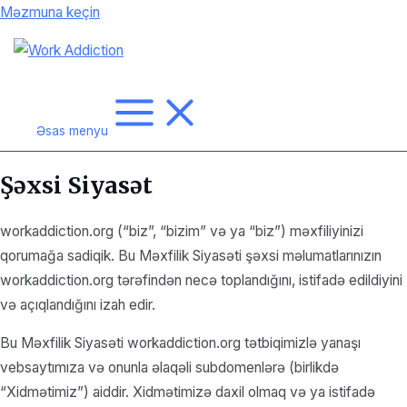
Məzmuna keçin
Əsas menyu
Şəxsi Siyasət
workaddiction.org (“biz”, “bizim” və ya “biz”) məxfiliyinizi
qorumağa sadiqik. Bu Məxfilik Siyasəti şəxsi məlumatlarınızın
workaddiction.org tərəfindən necə toplandığını, istifadə edildiyini
və açıqlandığını izah edir.
Bu Məxfilik Siyasəti workaddiction.org tətbiqimizlə yanaşı
vebsaytımıza və onunla əlaqəli subdomenlərə (birlikdə
“Xidmətimiz”) aiddir. Xidmətimizə daxil olmaq və ya istifadə