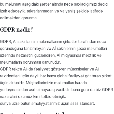
bu məlumatı aşağıdakı şərtlər altında necə saxladığımızı dəqiq
izah edəcəyik. təkrarlanmadan və ya yanlış şəkildə istifadə
edilməkdən qorunma.
GDPR nədir?
GDPR, Aİ sakinlərinin məlumatlarının şirkətlər tərəfindən necə
qorunduğunu tənzimləyən və Aİ sakinlərinin şəxsi məlumatları
üzərində nəzarətini gücləndirən, Aİ miqyasında məxfilik və
məlumatların qorunması qanunudur.
GDPR təkcə Aİ-də fəaliyyət göstərən müəssisələr və Aİ
rezidentləri üçün deyil, hər hansı qlobal fəaliyyət göstərən şirkət
üçün aktualdır. Müştərilərimizin məlumatları harada
yerləşməsindən asılı olmayaraq vacibdir, buna görə də biz GDPR
nəzarətini özümüz kimi tətbiq etmişik.
dünya üzrə bütün əməliyyatlarımız üçün əsas standart.