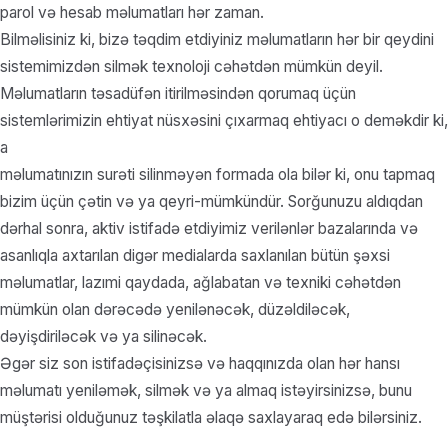
parol və hesab məlumatları hər zaman.
Bilməlisiniz ki, bizə təqdim etdiyiniz məlumatların hər bir qeydini
sistemimizdən silmək texnoloji cəhətdən mümkün deyil.
Məlumatların təsadüfən itirilməsindən qorumaq üçün
sistemlərimizin ehtiyat nüsxəsini çıxarmaq ehtiyacı o deməkdir ki,
a
məlumatınızın surəti silinməyən formada ola bilər ki, onu tapmaq
bizim üçün çətin və ya qeyri-mümkündür. Sorğunuzu aldıqdan
dərhal sonra, aktiv istifadə etdiyimiz verilənlər bazalarında və
asanlıqla axtarılan digər medialarda saxlanılan bütün şəxsi
məlumatlar, lazımi qaydada, ağlabatan və texniki cəhətdən
mümkün olan dərəcədə yenilənəcək, düzəldiləcək,
dəyişdiriləcək və ya silinəcək.
Əgər siz son istifadəçisinizsə və haqqınızda olan hər hansı
məlumatı yeniləmək, silmək və ya almaq istəyirsinizsə, bunu
müştərisi olduğunuz təşkilatla əlaqə saxlayaraq edə bilərsiniz.