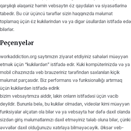
qarşılıqlı əlaqəniz həmin vebsaytın öz qaydaları və siyasətlərinə
tabedir. Bu cür üçüncü tərəflər sizin haqqınızda məlumat
toplamaq üçün öz kukilərindən və ya digər üsullardan istifadə edə
bilərlər.
Peçenyelər
workaddiction.org saytımızın ziyarət etdiyiniz sahələri müəyyən
etmək üçün “kukilərdən” istifadə edir. Kuki kompüterinizdə və ya
mobil cihazınızda veb brauzeriniz tərəfindən saxlanılan kiçik
məlumat parçasıdır. Biz performans və funksionallığı artırmaq
üçün kukilərdən istifadə edirik
bizim vebsaytımıza aiddir, lakin onların istifadəsi üçün vacib
deyildir. Bununla belə, bu kukilər olmadan, videolar kimi müəyyən
funksiyalar əlçatan ola bilər və ya vebsayta hər dəfə daxil olanda
sizdən giriş məlumatlarınızı daxil etməyiniz tələb oluna bilər, çünki
əvvəllər daxil olduğunuzu xatırlaya bilməyəcəyik. Əksər veb-