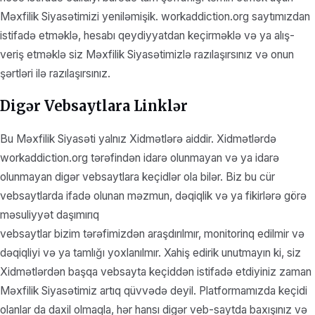
Məxfilik Siyasətimizi yeniləmişik. workaddiction.org saytımızdan
istifadə etməklə, hesabı qeydiyyatdan keçirməklə və ya alış-
veriş etməklə siz Məxfilik Siyasətimizlə razılaşırsınız və onun
şərtləri ilə razılaşırsınız.
Digər Vebsaytlara Linklər
Bu Məxfilik Siyasəti yalnız Xidmətlərə aiddir. Xidmətlərdə
workaddiction.org tərəfindən idarə olunmayan və ya idarə
olunmayan digər vebsaytlara keçidlər ola bilər. Biz bu cür
vebsaytlarda ifadə olunan məzmun, dəqiqlik və ya fikirlərə görə
məsuliyyət daşımırıq
vebsaytlar bizim tərəfimizdən araşdırılmır, monitorinq edilmir və
dəqiqliyi və ya tamlığı yoxlanılmır. Xahiş edirik unutmayın ki, siz
Xidmətlərdən başqa vebsayta keçiddən istifadə etdiyiniz zaman
Məxfilik Siyasətimiz artıq qüvvədə deyil. Platformamızda keçidi
olanlar da daxil olmaqla, hər hansı digər veb-saytda baxışınız və