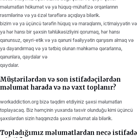
məlumatları hökumət və ya hüquq-mühafizə orqanlarının
rəsmilərinə və ya özəl tərəflərə açıqlaya bilərik.
bizim və ya üçüncü tərəfin hüquq və maraqlarını, ictimaiyyətin və
ya hər hansı bir şəxsin təhlükəsizliyini qorumaq, hər hansı
qanunsuz, qeyri-etik və ya qanuni fəaliyyətin qarşısını almaq və
ya dayandırmaq və ya tətbiq olunan məhkəmə qərarlarına,
qanunlara, qaydalar və
qaydalar.
Müştərilərdən və son istifadəçilərdən
məlumat harada və nə vaxt toplanır?
workaddiction.org bizə təqdim etdiyiniz şəxsi məlumatları
toplayacaq. Biz həmçinin yuxarıda təsvir olunduğu kimi üçüncü
şəxslərdən sizin haqqınızda şəxsi məlumat ala bilərik.
Topladığımız məlumatlardan necə istifadə