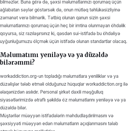
bilməzlər. Buna görə də, şəxsi məlumatlarınızı qorumaq üçün
ağlabatan səylər göstərsək də, onun mütləq təhlükəsizliyinə
zəmanət verə bilmərik. Tətbiq olunan qanun sizin şəxsi
məlumatlarınızı qorumaq üçün heç bir imtina olunmayan öhdəlik
qoyursa, siz razılaşırsınız ki, qəsdən sui-istifadə bu öhdəliyə
uyğunluğumuzu ölçmək üçün istifadə olunan standartlar olacaq.
Məlumatımı yeniləyə və ya düzəldə
bilərəmmi?
workaddiction.org-un topladığı məlumatlara yeniliklər və ya
düzəlişlər tələb etməli olduğunuz hüquqlar workaddiction.org ilə
əlaqənizdən asılıdır. Personal şirkət daxili məşğulluq
siyasətlərimizdə ətraflı şəkildə öz məlumatlarını yeniləyə və ya
düzəldə bilər.
Müştərilər müəyyən istifadələrin məhdudlaşdırılmasını və
şəxsiyyəti müəyyən edən məlumatların açıqlanmasını tələb