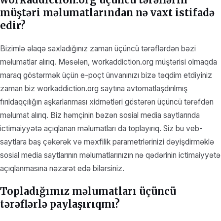
müştəri məlumatlarından nə vaxt istifadə
edir?
Bizimlə əlaqə saxladığınız zaman üçüncü tərəflərdən bəzi
məlumatlar alırıq. Məsələn, workaddiction.org müştərisi olmaqda
maraq göstərmək üçün e-poçt ünvanınızı bizə təqdim etdiyiniz
zaman biz workaddiction.org saytına avtomatlaşdırılmış
fırıldaqçılığın aşkarlanması xidmətləri göstərən üçüncü tərəfdən
məlumat alırıq. Biz həmçinin bəzən sosial media saytlarında
ictimaiyyətə açıqlanan məlumatları da toplayırıq. Siz bu veb-
saytlara baş çəkərək və məxfilik parametrlərinizi dəyişdirməklə
sosial media saytlarının məlumatlarınızın nə qədərinin ictimaiyyətə
açıqlanmasına nəzarət edə bilərsiniz.
Topladığımız məlumatları üçüncü
tərəflərlə paylaşırıqmı?