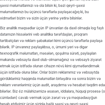
şəxsi məlumatlarınızı və ola bilsin ki, bəzi qeyri-şəxsi
məlumatlarınızı bu üçüncü tərəflərlə paylaşacağıq ki, bu
xidmətləri bizim və sizin üçün yerinə yetirə bilsinlər.
Biz analitik məqsədlər üçün IP ünvanları da daxil olmaqla log faylı
datamızın hissələrini veb analitika tərəfdaşları, proqram
tərtibatçıları və reklam şəbəkələri kimi üçüncü tərəflərlə paylaşa
bilərik. IP ünvanınız paylaşılıbsa, o, ümumi yeri və digər
texnoqrafik məlumatları, məsələn, qoşulma sürəti, paylaşılan
məkanda vebsayta daxil olub-olmamağınız və vebsaytı ziyarət
etmək üçün istifadə olunan cihazın növü kimi qiymətləndirmək
üçün istifadə oluna bilər. Onlar bizim reklamımız və vebsaytda
gördükləriniz haqqında məlumatları birləşdirə və sonra bizim və
reklam verənlərimiz üçün audit, araşdırma və hesabat təqdim edə
bilərlər. Biz öz mülahizəmizə əsasən, iddialara, hüquqi prosesə (o
cümlədən) cavab vermək üçün zəruri və ya məqsədəuyğun
hesab etdiyimiz üçün sizinlə bağlı şəxsi və qeyri-şəxsi