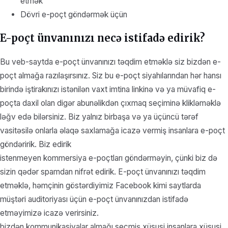
etmək
Dövri e-poçt göndərmək üçün
E-poçt ünvanınızı necə istifadə edirik?
Bu veb-saytda e-poçt ünvanınızı təqdim etməklə siz bizdən e-
poçt almağa razılaşırsınız. Siz bu e-poçt siyahılarından hər hansı
birində iştirakınızı istənilən vaxt imtina linkinə və ya müvafiq e-
poçta daxil olan digər abunəlikdən çıxmaq seçiminə klikləməklə
ləğv edə bilərsiniz. Biz yalnız birbaşa və ya üçüncü tərəf
vasitəsilə onlarla əlaqə saxlamağa icazə vermiş insanlara e-poçt
göndəririk. Biz edirik
istenmeyen kommersiya e-poçtları göndərməyin, çünki biz də
sizin qədər spamdan nifrət edirik. E-poçt ünvanınızı təqdim
etməklə, həmçinin göstərdiyimiz Facebook kimi saytlarda
müştəri auditoriyası üçün e-poçt ünvanınızdan istifadə
etməyimizə icazə verirsiniz.
bizdən kommunikasiyalar almağı seçmiş xüsusi insanlara xüsusi