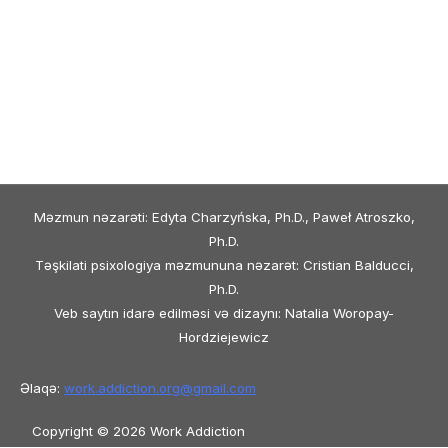
Məzmun nəzarəti: Edyta Charzyńska, Ph.D., Paweł Atroszko,
Ph.D.
Təşkilati psixologiya məzmununa nəzarət: Cristian Balducci,
Ph.D.
Veb saytın idarə edilməsi və dizaynı: Natalia Woropay-
Hordziejewicz
Əlaqə:
work.addiction.org@
gmail.com
Copyright © 2026 Work Addiction