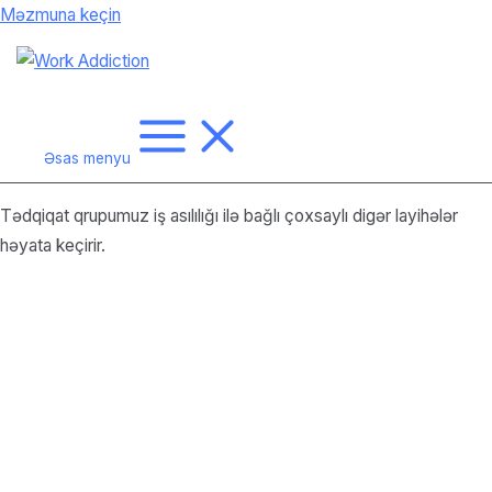
Məzmuna keçin
Əsas menyu
Tədqiqat qrupumuz iş asılılığı ilə bağlı çoxsaylı digər layihələr
həyata keçirir.