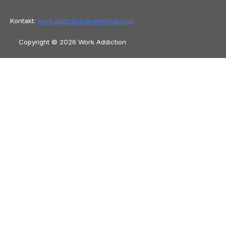
Kontakt:
work.addiction.org@
gmail.com
Copyright © 2026 Work Addiction
Deutsch
Deutsch
English
Español
Polski
Italiano
Македонски јазик
Français
Slovenščina
Slovenčina
العربية
香港中文
简体中文
Azərbaycan dili
Čeština
Dansk
Български
Bosanski
Eesti
עִבְרִית
Ελληνικά
Magyar
Shqip
Lietuvių kalba
Tiếng Việt
ไทย
O‘zbekcha
Türkçe
Հայերեն
Română
日本語
Русский
हिन्दी
Latviešu
valoda
ქართული
Српски језик
한국