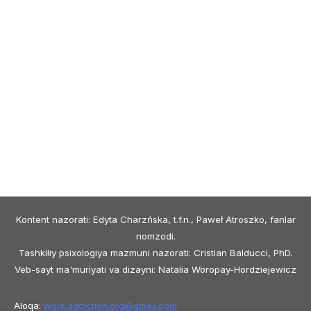
Kontent nazorati: Edyta Charzńska, t.f.n., Paweł Atroszko, fanlar
nomzodi.
Tashkiliy psixologiya mazmuni nazorati: Cristian Balducci, PhD.
Veb-sayt ma'muriyati va dizayni: Natalia Woropay-Hordziejewicz
Aloqa:
work.addiction.org@
gmail.com