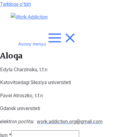
Tarkibga oʻtish
Asosiy menyu
Aloqa
Edyta Charzinska, t.f.n
Katovitsedagi Sileziya universiteti
Pavel Atroszko, t.f.n
Gdansk universiteti
elektron pochta:
work.addiction.org@gmail.com
Ism
*