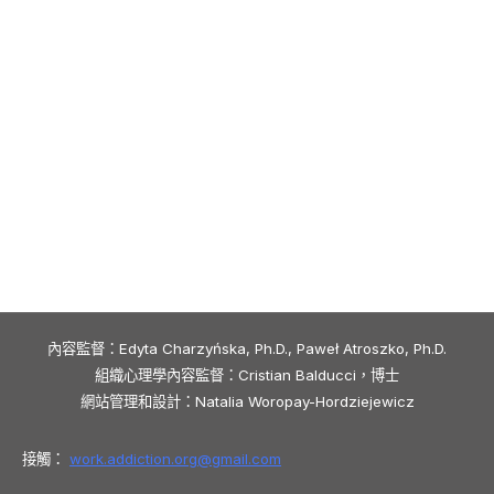
內容監督：Edyta Charzyńska, Ph.D., Paweł Atroszko, Ph.D.
組織心理學內容監督：Cristian Balducci，博士
網站管理和設計：Natalia Woropay-Hordziejewicz
接觸：
work.addiction.org@
gmail.com