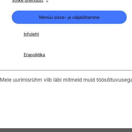
Võtke ühendust
Menüü sisse- ja väljalülitamine
Infoleht
Erapoliitika
Meie uurimisrühm viib läbi mitmeid muid töösõltuvusega