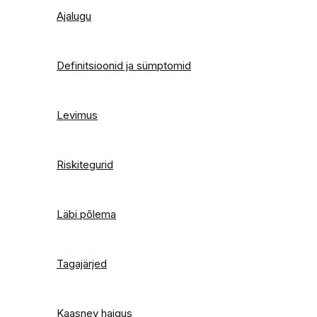
Ajalugu
Definitsioonid ja sümptomid
Levimus
Riskitegurid
Läbi põlema
Tagajärjed
Kaasnev haigus