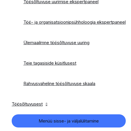
Töösõltuvuse uurimise ekspertpaneel
Töö- ja organisatsioonipsühholoogia ekspertpaneel
Ülemaailmne töösõltuvuse uuring
Teie tagasiside küsitlusest
Rahvusvaheline töösõltuvuse skaala
Töösõltuvusest
Menüü sisse- ja väljalülitamine