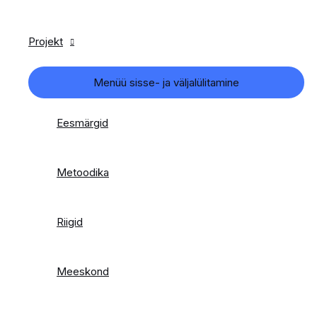
Projekt
Menüü sisse- ja väljalülitamine
Eesmärgid
Metoodika
Riigid
Meeskond