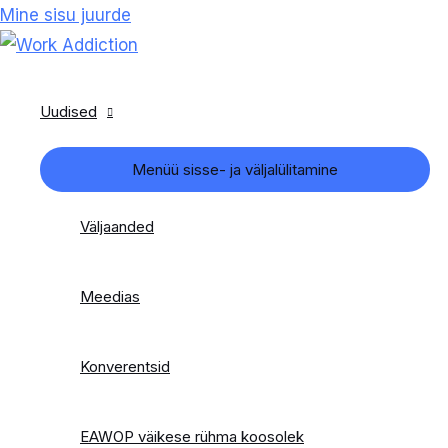
Mine sisu juurde
Uudised
Menüü sisse- ja väljalülitamine
Väljaanded
Meedias
Konverentsid
EAWOP väikese rühma koosolek