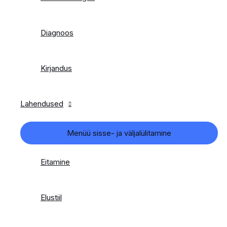
Diagnoos
Kirjandus
Lahendused
Menüü sisse- ja väljalülitamine
Eitamine
Elustiil