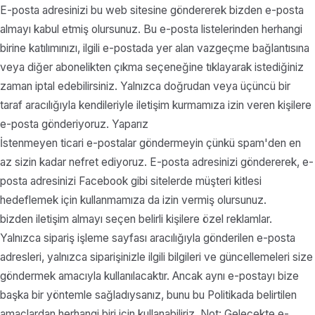
E-posta adresinizi bu web sitesine göndererek bizden e-posta
almayı kabul etmiş olursunuz. Bu e-posta listelerinden herhangi
birine katılımınızı, ilgili e-postada yer alan vazgeçme bağlantısına
veya diğer abonelikten çıkma seçeneğine tıklayarak istediğiniz
zaman iptal edebilirsiniz. Yalnızca doğrudan veya üçüncü bir
taraf aracılığıyla kendileriyle iletişim kurmamıza izin veren kişilere
e-posta gönderiyoruz. Yaparız
İstenmeyen ticari e-postalar göndermeyin çünkü spam'den en
az sizin kadar nefret ediyoruz. E-posta adresinizi göndererek, e-
posta adresinizi Facebook gibi sitelerde müşteri kitlesi
hedeflemek için kullanmamıza da izin vermiş olursunuz.
bizden iletişim almayı seçen belirli kişilere özel reklamlar.
Yalnızca sipariş işleme sayfası aracılığıyla gönderilen e-posta
adresleri, yalnızca siparişinizle ilgili bilgileri ve güncellemeleri size
göndermek amacıyla kullanılacaktır. Ancak aynı e-postayı bize
başka bir yöntemle sağladıysanız, bunu bu Politikada belirtilen
amaçlardan herhangi biri için kullanabiliriz. Not: Gelecekte e-