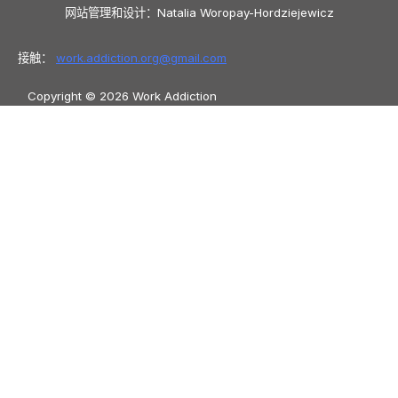
网站管理和设计：Natalia Woropay-Hordziejewicz
接触：
work.addiction.org@
gmail.com
Copyright © 2026 Work Addiction
简体中文
简体中文
English
Español
Polski
Italiano
Македонски јазик
Français
Slovenščina
Slovenčina
العربية
香港中文
Azərbaycan dili
Čeština
Dansk
Български
Bosanski
Deutsch
Eesti
עִבְרִית
Ελληνικά
Magyar
Shqip
Lietuvių kalba
Tiếng Việt
ไทย
O‘zbekcha
Türkçe
Հայերեն
Română
日本語
Русский
हिन्दी