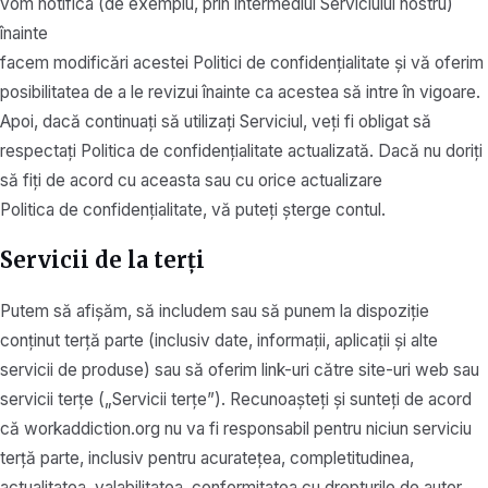
vom notifica (de exemplu, prin intermediul Serviciului nostru)
înainte
facem modificări acestei Politici de confidențialitate și vă oferim
posibilitatea de a le revizui înainte ca acestea să intre în vigoare.
Apoi, dacă continuați să utilizați Serviciul, veți fi obligat să
respectați Politica de confidențialitate actualizată. Dacă nu doriți
să fiți de acord cu aceasta sau cu orice actualizare
Politica de confidențialitate, vă puteți șterge contul.
Servicii de la terți
Putem să afișăm, să includem sau să punem la dispoziție
conținut terță parte (inclusiv date, informații, aplicații și alte
servicii de produse) sau să oferim link-uri către site-uri web sau
servicii terțe („Servicii terțe”). Recunoașteți și sunteți de acord
că workaddiction.org nu va fi responsabil pentru niciun serviciu
terță parte, inclusiv pentru acuratețea, completitudinea,
actualitatea, valabilitatea, conformitatea cu drepturile de autor,