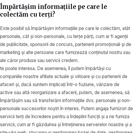
Împărtășim informațiile pe care le
colectăm cu terți?
Este posibil să împărtășim informațiile pe care le colectăm, atât
personale, cât și non-personale, cu terțe părți, cum ar fi agenții
de publicitate, sponsorii de concurs, partenerii promoționali și de
marketing și alte persoane care furnizează conținutul nostru sau
ale căror produse sau servicii credem.
te poate interesa. De asemenea, îl putem împărtăși cu
companiile noastre afiliate actuale și viitoare și cu partenerii de
afaceri și, dacă suntem implicați într-o fuziune, vânzare de
active sau altă reorganizare a afacerii, putem, de asemenea, să
împărtășim sau să transferăm informațiile dvs. personale și non-
personale succesorilor noștri în interes. Putem angaja furnizori de
servicii terți de încredere pentru a îndeplini funcții și a ne furniza
servicii, cum ar fi găzduirea și întreținerea serverelor noastre și a
site-ului web, stocarea și gestionarea bazei de date, gestionarea