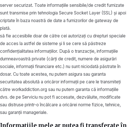
server securizat. Toate informațiile sensibile/de credit furnizate
sunt transmise prin tehnologia Secure Socket Layer (SSL) și apoi
criptate în baza noastră de date a furnizorilor de gateway de
plată.
să fie accesibile doar de către cei autorizați cu drepturi speciale
de acces la astfel de sisteme și li se cere să păstreze
confidențialitatea informațiilor. După o tranzacție, informațiile
dumneavoastră private (cărți de credit, numere de asigurări
sociale, informații financiare etc.) nu sunt niciodată păstrate în
dosar. Cu toate acestea, nu putem asigura sau garanta
securitatea absolută a oricăror informații pe care le transmiteți
către workaddiction.org sau nu putem garanta că informațiile
dvs. de pe Serviciu nu pot fi accesate, dezvăluite, modificate
sau distruse printr-o încălcare a oricărei norme fizice, tehnice,
sau garanții manageriale.
Informațiile mele ar putea fi transferate în