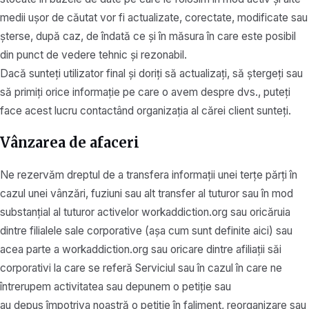
medii ușor de căutat vor fi actualizate, corectate, modificate sau
șterse, după caz, de îndată ce și în măsura în care este posibil
din punct de vedere tehnic și rezonabil.
Dacă sunteți utilizator final și doriți să actualizați, să ștergeți sau
să primiți orice informație pe care o avem despre dvs., puteți
face acest lucru contactând organizația al cărei client sunteți.
Vânzarea de afaceri
Ne rezervăm dreptul de a transfera informații unei terțe părți în
cazul unei vânzări, fuziuni sau alt transfer al tuturor sau în mod
substanțial al tuturor activelor workaddiction.org sau oricăruia
dintre filialele sale corporative (așa cum sunt definite aici) sau
acea parte a workaddiction.org sau oricare dintre afiliații săi
corporativi la care se referă Serviciul sau în cazul în care ne
întrerupem activitatea sau depunem o petiție sau
au depus împotriva noastră o petiție în faliment, reorganizare sau