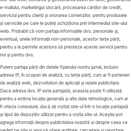
e-mailului, marketingul stocării, procesarea cărților de credit,
serviciul pentru clienți și onorarea comenzilor. pentru produsele
și serviciile pe care le puteți achiziționa prin intermediul site-ului
web. Probabil că vom partaja informațiile dvs. personale și,
eventual, unele informații non-personale, acestor terțe părți,
pentru a le permite acestora să presteze aceste servicii pentru
noi și pentru dvs.
Putem partaja părți din datele fișierului nostru jurnal, inclusiv
adrese IP, în scopuri de analiză, cu terțe părți, cum ar fi parteneri
de analiză web, dezvoltatori de aplicații și rețele publicitare.
Dacă adresa dvs. IP este partajată, aceasta poate fi utilizată
pentru a estima locația generală și alte date tehnologice, cum ar
fi viteza conexiunii, dacă ați vizitat site-ul într-o locație partajată
și tipul de dispozitiv utilizat pentru a vizita site-ul. Aceștia pot
agrega informații despre publicitatea noastră și despre ceea ce
vedeți pe site și apoi să ofere auditare, cercetare și raportare