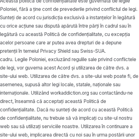
Această politică de confidențialitate este guvernată de legile
Poloniei, fără a ține cont de prevederile privind conflictul de legi.
Sunteți de acord cu jurisdicția exclusivă a instanțelor în legătură
cu orice acțiune sau dispută apărută între părți în cadrul sau în
legătură cu această Politică de confidențialitate, cu excepția
acelor persoane care ar putea avea drepturi de a depune
pretenții în temeiul Privacy Shield sau Swiss-SUA.
cadru. Legile Poloniei, excluzând regulile sale privind conflictele
de legi, vor guverna acest Acord și utilizarea de către dvs. a
site-ului web. Utilizarea de către dvs. a site-ului web poate fi, de
asemenea, supusă altor legi locale, statale, naționale sau
internaționale. Utilizând workaddiction.org sau contactându-ne
direct, înseamnă că acceptați această Politică de
confidențialitate. Dacă nu sunteți de acord cu această Politică
de confidențialitate, nu trebuie să vă implicați cu site-ul nostru
web sau să utilizați serviciile noastre. Utilizarea în continuare a
site-ului web, implicarea directă cu noi sau în urma postării unor