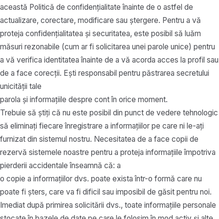
această Politică de confidențialitate înainte de o astfel de
actualizare, corectare, modificare sau ștergere. Pentru a vă
proteja confidențialitatea și securitatea, este posibil să luăm
măsuri rezonabile (cum ar fi solicitarea unei parole unice) pentru
a vă verifica identitatea înainte de a vă acorda acces la profil sau
de a face corecții. Ești responsabil pentru păstrarea secretului
unicității tale
parola și informațiile despre cont în orice moment.
Trebuie să știți că nu este posibil din punct de vedere tehnologic
să eliminați fiecare înregistrare a informațiilor pe care ni le-ați
furnizat din sistemul nostru. Necesitatea de a face copii de
rezervă sistemele noastre pentru a proteja informațiile împotriva
pierderii accidentale înseamnă că: a
o copie a informațiilor dvs. poate exista într-o formă care nu
poate fi șters, care va fi dificil sau imposibil de găsit pentru noi.
Imediat după primirea solicitării dvs., toate informațiile personale
stocate în bazele de date pe care le folosim în mod activ și alte