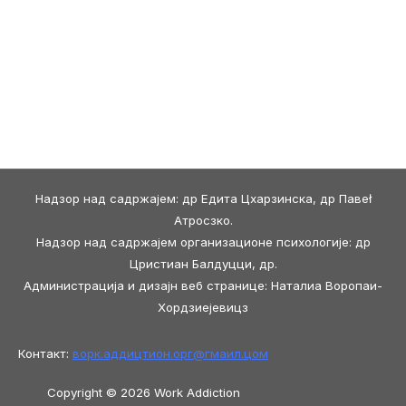
Надзор над садржајем: др Едита Цхарзинска, др Павеł
Атросзко.
Надзор над садржајем организационе психологије: др
Цристиан Балдуцци, др.
Администрација и дизајн веб странице: Наталиа Воропаи-
Хордзиејевицз
Контакт:
ворк.аддицтион.орг@
гмаил.цом
Copyright © 2026 Work Addiction