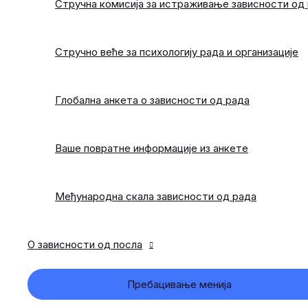
Стручна комисија за истраживање зависности од
Стручно веће за психологију рада и организације
Глобална анкета о зависности од рада
Ваше повратне информације из анкете
Међународна скала зависности од рада
О зависности од посла
Пребацивање менија