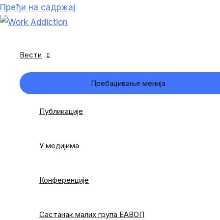
Пређи на садржај
Вести
Пребацивање менија
Публикације
У медијима
Конференције
Састанак малих група ЕАВОП