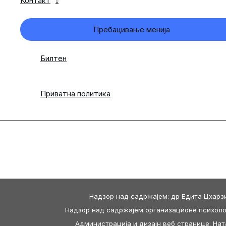
Контакт
Пребацивање менија
Билтен
Приватна политика
Надзор над садржајем: др Едита Цхарзи
Надзор над садржајем организационе психолог
Администрација и дизајн веб странице: На