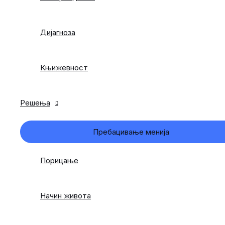
Дијагноза
Књижевност
Решења
Пребацивање менија
Порицање
Начин живота