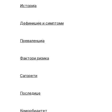
Историја
Дефиниције и симптоми
Преваленција
Фактори ризика
Сагорети
Последице
Коморбидитет