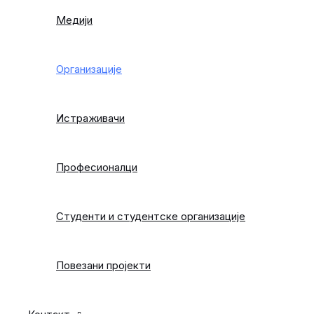
Медији
Организације
Истраживачи
Професионалци
Студенти и студентске организације
Повезани пројекти