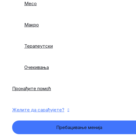
Месо
Макро
Терапеутски
Очекивања
Пронађите помоћ
Желите да сарађујете?
Пребацивање менија