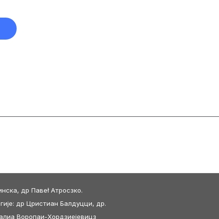
нска, др Павеł Атросзко.
ије: др Цристиан Балдуцци, др.
талиа Воропаи-Хордзиејевицз