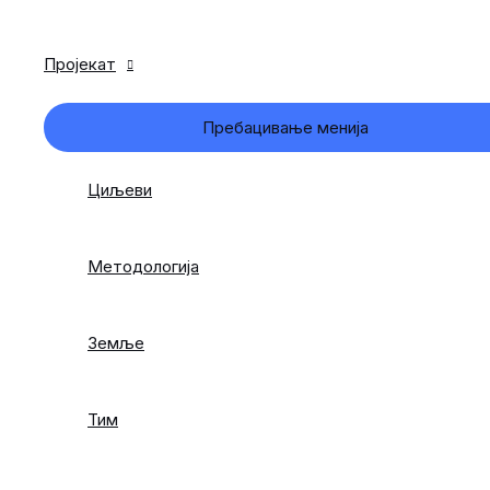
Пројекат
Пребацивање менија
Циљеви
Методологија
Земље
Тим