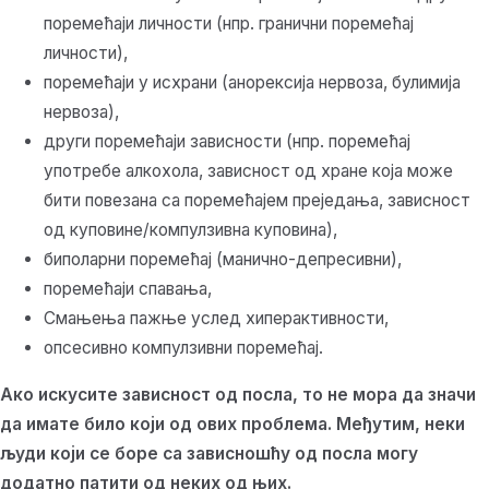
поремећаји личности (нпр. гранични поремећај
личности),
поремећаји у исхрани (анорексија нервоза, булимија
нервоза),
други поремећаји зависности (нпр. поремећај
употребе алкохола, зависност од хране која може
бити повезана са поремећајем преједања, зависност
од куповине/компулзивна куповина),
биполарни поремећај (манично-депресивни),
поремећаји спавања,
Смањења пажње услед хиперактивности,
опсесивно компулзивни поремећај.
Ако искусите зависност од посла, то не мора да значи
да имате било који од ових проблема. Међутим, неки
људи који се боре са зависношћу од посла могу
додатно патити од неких од њих.