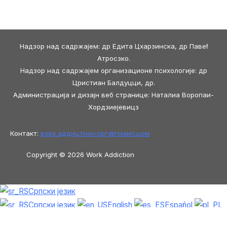
Надзор над садржајем: др Едита Цхарзинска, др Павеł
Атросзко.
Надзор над садржајем организационе психологије: др
Цристиан Балдуцци, др.
Администрација и дизајн веб странице: Наталиа Воропаи-
Хордзиејевицз
Контакт:
ворк.аддицтион.орг@
гмаил.цом
Copyright © 2026 Work Addiction
Српски језик
Српски језик
English
Español
Polski
Italiano
Македонски јазик