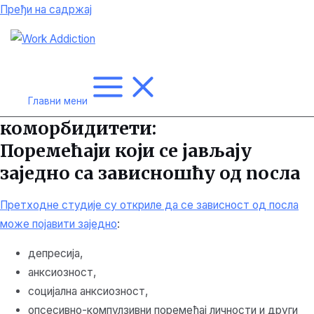
Пређи на садржај
Главни мени
коморбидитети:
Поремећаји који се јављају
заједно са зависношћу од посла
Претходне студије су откриле да се зависност од посла
може појавити заједно
:
депресија,
анксиозност,
социјална анксиозност,
опсесивно-компулзивни поремећај личности и други