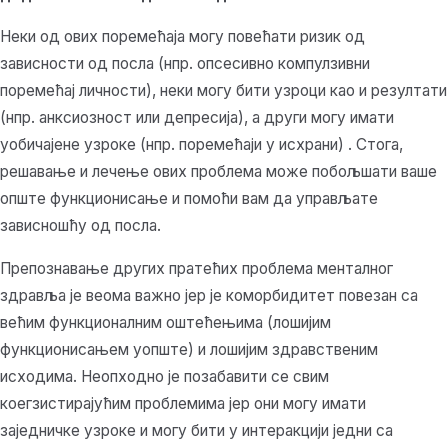
Неки од ових поремећаја могу повећати ризик од
зависности од посла (нпр. опсесивно компулзивни
поремећај личности), неки могу бити узроци као и резултати
(нпр. анксиозност или депресија), а други могу имати
уобичајене узроке (нпр. поремећаји у исхрани) . Стога,
решавање и лечење ових проблема може побољшати ваше
опште функционисање и помоћи вам да управљате
зависношћу од посла.
Препознавање других пратећих проблема менталног
здравља је веома важно јер је коморбидитет повезан са
већим функционалним оштећењима (лошијим
функционисањем уопште) и лошијим здравственим
исходима. Неопходно је позабавити се свим
коегзистирајућим проблемима јер они могу имати
заједничке узроке и могу бити у интеракцији једни са