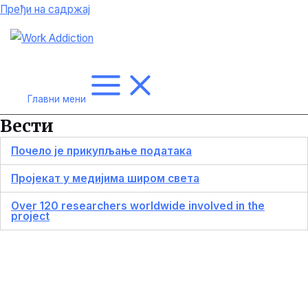
Пређи на садржај
Главни мени
Вести
Почело је прикупљање података
Пројекат у медијима широм света
Over 120 researchers worldwide involved in the
project