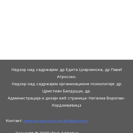
Надзор над садржајем: др Едита Цхарзинска, др Павеł
Атросзко.
Надзор над садржајем организационе психологије: др
Цристиан Балдуцци, др.
Администрација и дизајн веб странице: Наталиа Воропаи-
Хордзиејевицз
Контакт:
ворк.аддицтион.орг@
гмаил.цом