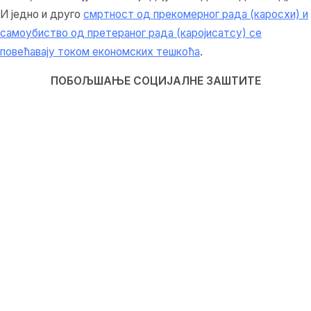
И једно и друго
смртност од прекомерног рада (каросхи) и
самоубиство од претераног рада (каројисатсу) се
повећавају током економских тешкоћа
.
ПОБОЉШАЊЕ СОЦИЈАЛНЕ ЗАШТИТЕ