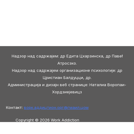
Надзор над садржајем: др Едита Цхарзинска, др Павеł
Атросзко.
Надзор над садржајем организационе психологије: др
Цристиан Балдуцци, др.
Администрација и дизајн веб странице: Наталиа Воропаи-
Хордзиејевицз
Контакт:
ворк.аддицтион.орг@
гмаил.цом
Copyright © 2026 Work Addiction