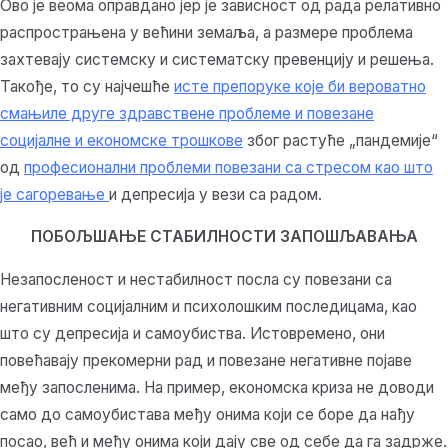
Ово је веома оправдано јер је зависност од рада релативно
распрострањена у већини земаља, а размере проблема
захтевају системску и систематску превенцију и решења.
Такође, то су најчешће
исте препоруке које би вероватно
смањиле друге здравствене проблеме и повезане
социјалне и економске трошкове
због растуће „пандемије“
од
професионални проблеми повезани са стресом као што
је сагоревање
и депресија у вези са радом.
ПОБОЉШАЊЕ СТАБИЛНОСТИ ЗАПОШЉАВАЊА
Незапосленост и нестабилност посла су повезани са
негативним социјалним и психолошким последицама, као
што су депресија и самоубиства. Истовремено, они
повећавају прекомерни рад и повезане негативне појаве
међу запосленима. На пример, економска криза не доводи
само до самоубистава међу онима који се боре да нађу
посао, већ и међу онима који дају све од себе да га задрже.