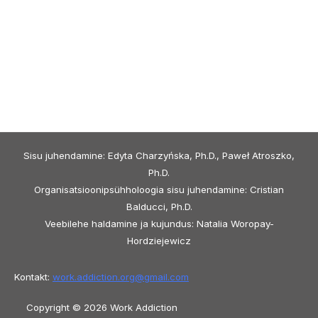
Sisu juhendamine: Edyta Charzyńska, Ph.D., Paweł Atroszko,
Ph.D.
Organisatsioonipsühholoogia sisu juhendamine: Cristian
Balducci, Ph.D.
Veebilehe haldamine ja kujundus: Natalia Woropay-
Hordziejewicz
Kontakt:
work.addiction.org@
gmail.com
Copyright © 2026 Work Addiction