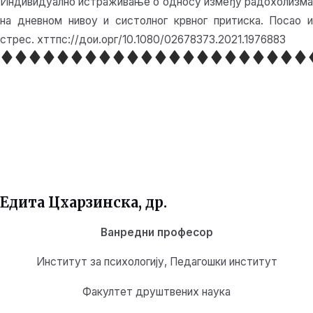
Индивидуално истраживање о односу између радохолизма
на дневном нивоу и систолног крвног притиска. Посао и
стрес. хттпс://дои.орг/10.1080/02678373.2021.1976883
Едита Цхарзинска, др.
Ванредни професор
Институт за психологију, Педагошки институт
Факултет друштвених наука