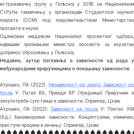
истраживачку групу у Пољској у 2018. на Националном
СтРуНа такмичењу у организацији Студентског научног
покрета (ССМ) под покровитељством Министарства
просвете и науке.
Одликован медаљом Националног просветног одбора,
највишим признањем министра просвете за изузетан
допринос образовању у Пољској.
Недавно, аутор поглавља о зависности од рада у
међународним приручницима о понашању зависности:
Атрошко, ПА (2022).
Независност од дрога: Зависност о
посла
У: Пател ВБ, Прееди ВР (Уредници) Приручник о
злоупотреби супстанци и зависности. Спрингер, Цхам.
Атрошко, ПА (2022).
Зависност од посла
У: Понтес ХМ
(Ед.) Бихевиоралне зависности. Концептуални, клинички,
приступи процени и лечењу. Спрингер, Цхам.