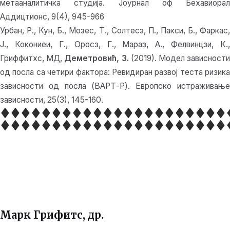
метааналитичка студија. Јоурнал оф Бехавиорал
Аддицтионс, 9(4), 945-966
Урбан, Р., Кун, Б., Мозес, Т., Солтесз, П., Пакси, Б., Фаркас,
Ј., Кокониеи, Г., Оросз, Г., Мараз, А., Фелвинцзи, К.,
Гриффитхс, МД,
Деметровић, З.
(2019). Модел зависност
од посла са четири фактора: Ревидиран развој теста ризика
зависности од посла (ВАРТ-Р). Европско истраживање
зависности, 25(3), 145-160.
Марк Грифитс, др.