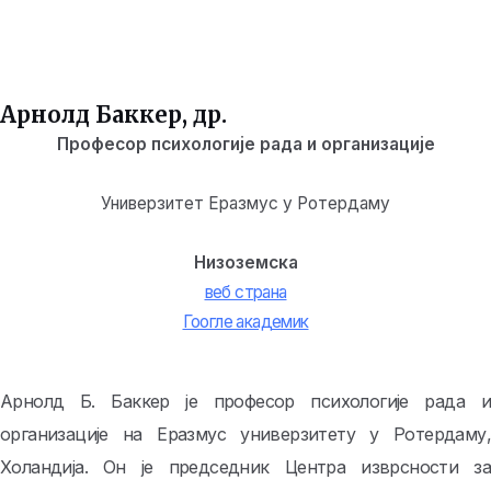
Арнолд Баккер, др.
Професор психологије рада и организације
Универзитет Еразмус у Ротердаму
Низоземска
веб страна
Гоогле академик
Арнолд Б. Баккер је професор психологије рада и
организације на Еразмус универзитету у Ротердаму,
Холандија. Он је председник Центра изврсности за