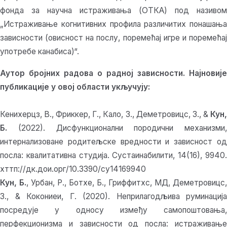
фонда за научна истраживања (ОТКА) под називом
„Истраживање когнитивних профила различитих понашања
зависности (овисност на послу, поремећај игре и поремећај
употребе канабиса)“.
Аутор бројних радова о радној зависности. Најновије
публикације у овој области укључују:
Кенихерцз, В., Фриккер, Г., Кало, З., Деметровицс, З., &
Кун,
Б.
(2022). Дисфункционални породични механизми,
интернализоване родитељске вредности и зависност од
посла: квалитативна студија. Сустаинабилити, 14(16), 9940.
хттп://дк.дои.орг/10.3390/су14169940
Кун, Б.
, Урбан, Р., Ботхе, Б., Гриффитхс, МД, Деметровицс,
З., & Кокониеи, Г. (2020). Неприлагодљива руминација
посредује у односу између самопоштовања,
перфекционизма и зависности од посла: истраживање