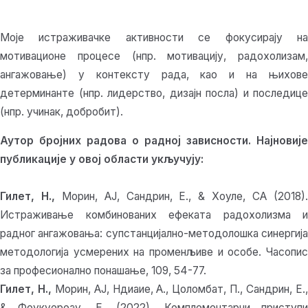
Моје истраживачке активности се фокусирају на
мотивационе процесе (нпр. мотивацију, радохолизам,
ангажовање) у контексту рада, као и на њихове
детерминанте (нпр. лидерство, дизајн посла) и последице
(нпр. учинак, добробит).
Аутор бројних радова о радној зависности. Најновије
публикације у овој области укључују:
Гилет, Н.,
Морин, АЈ, Сандрин, Е., & Хоуле, СА (2018)
Истраживање комбинованих ефеката радохолизма и
радног ангажовања: супстанцијално-методолошка синергија
методологија усмерених на променљиве и особе. Часопис
за професионално понашање, 109, 54-77.
Гилет, Н.,
Морин, АЈ, Ндиаие, А., Цоломбат, П., Сандрин, Е.
& Фоукуереау, Е. (2022). Комплементарни приступи