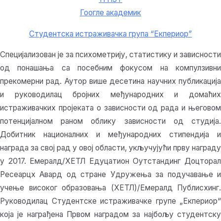
Гоогле академик
Студентска истраживачка група “Екпериор”
Специјализован је за психометрију, статистику и зависности
од понашања са посебним фокусом на компулзивни
прекомерни рад. Аутор више десетина научних публикација
и руководилац бројних међународних и домаћих
истраживачких пројеката о зависности од рада и његовом
потенцијалном раном облику зависности од студија.
Добитник националних и међународних стипендија и
награда за свој рад у овој области, укључујући прву награду
у 2017. Емералд/ХЕТЛ Едуцатион Оутстандинг Доцторал
Ресеарцх Авард од стране Удружења за подучавање и
учење високог образовања (ХЕТЛ)/Емералд Публисхинг.
Руководилац Студентске истраживачке групе „Екпериор“
која је награђена Првом наградом за најбољу студентску