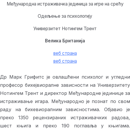
Међународна истраживачка јединица за игре на срећу
Одељење за психологију
Универзитет Нотингем Трент
Велика Британија
веб страна
веб страна
Др Марк Грифитс је овлашћени психолог и угледни
професор бихејвиоралне зависности на Универзитету
Нотингем Трент и директор Међународне јединице за
истраживање игара. Међународно је познат по свом
раду на бихевиоралним зависностима. Објавио је
преко 1350 рецензираних истраживачких радова,
шест књига и преко 190 поглавља у књигама.