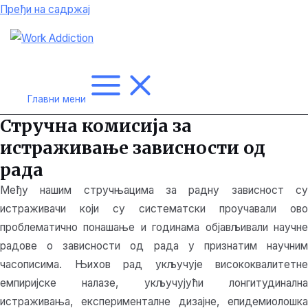
Пређи на садржај
Главни мени
Стручна комисија за
истраживање зависности од
рада
Међу нашим стручњацима за радну зависност су
истраживачи који су систематски проучавали ово
проблематично понашање и годинама објављивали научне
радове о зависности од рада у признатим научним
часописима. Њихов рад укључује висококвалитетне
емпиријске налазе, укључујући лонгитудинална
истраживања, експерименталне дизајне, епидемиолошка