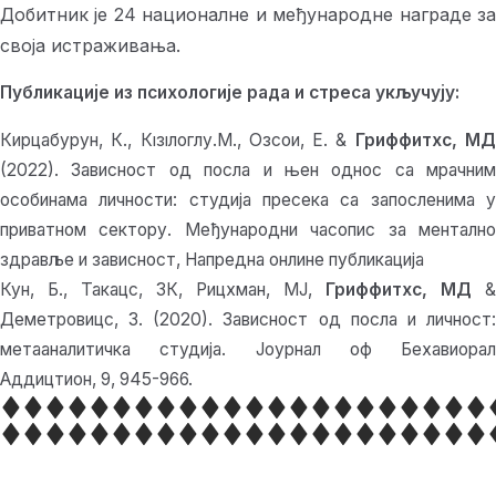
Добитник је 24 националне и међународне награде за
своја истраживања.
Публикације из психологије рада и стреса укључују:
Кирцабурун, К., Кıзıлоглу.М., Озсои, Е. &
Гриффитхс, М
(2022). Зависност од посла и њен однос са мрачним
особинама личности: студија пресека са запосленима у
приватном сектору. Међународни часопис за ментално
здравље и зависност, Напредна онлине публикација
Кун, Б., Такацс, ЗК, Рицхман, МЈ,
Гриффитхс, МД
&
Деметровицс, З. (2020). Зависност од посла и личност:
метааналитичка студија. Јоурнал оф Бехавиорал
Аддицтион, 9, 945-966.