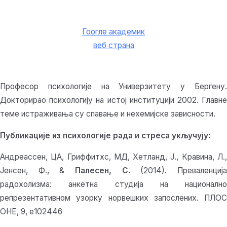
Гоогле академик
веб страна
Професор психологије на Универзитету у Бергену.
Докторирао психологију на истој институцији 2002. Главне
теме истраживања су спавање и нехемијске зависности.
Публикације из психологије рада и стреса укључују:
Андреассен, ЦА, Гриффитхс, МД, Хетланд, Ј., Кравина, Л.,
Јенсен, Ф., &
Палесен, С.
(2014). Преваленциј
радохолизма: анкетна студија на национално
репрезентативном узорку норвешких запослених. ПЛОС
ОНЕ, 9, е102446