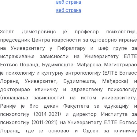
веб страна
веб страна
Зсолт Деметровицс је професор психологије,
председник Центра изврсности за одговорно играње
на Универзитету у Гибралтару и шеф групе за
истраживање зависности на Универзитету ЕЛТЕ
Еотвос Лоранд, Будимпешта, Мађарска. Магистрирао
је психологију и културну антропологију (ЕЛТЕ Еотвос
Лоранд Универзитет, Будимпешта, Мађарска) и
докторирао клиничку и здравствену психологију
(понашања зависности) на истом универзитету.
Раније је био декан Факултета за едукацију и
психологију (2014-2021) и директор Института за
психологију (2011-2021) на Универзитету ЕЛТЕ Еотвос
Лоранд, где је основао и Одсек за клиничку