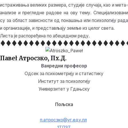
истраживања великих размера, студије случаја, као и мета-
анализе и прегледне радове на ову тему. Специјализовани
су за област зависности од понашања или психологију рада
и организације, и представљају земље из целог света.
Листа је распоређена по абецедном реду.
Павеł Атросзко, Пх.Д.
Ванредни професор
Одсек за психометрију и статистику
Институт за психологију
Универзитет у Гдањску
Пољска
п.атросзко@уг.еду.пл
1ТП3Т