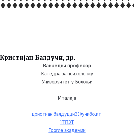
Кристијан Балдучи, др.
Ванредни професор
Катедра за психологију
Универзитет у Болоњи
Италија
цристиан.балдуцци3@унибо.ит
1ТП3Т
Гоогле академик