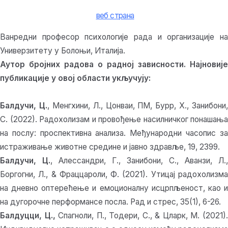
веб страна
Ванредни професор психологије рада и организације на
Универзитету у Болоњи, Италија.
Аутор бројних радова о радној зависности. Најновије
публикације у овој области укључују:
Балдучи, Ц.
, Менгхини, Л., Цонваи, ПМ, Бурр, Х., Занибони,
С. (2022). Радохолизам и провођење насилничког понашања
на послу: проспективна анализа. Међународни часопис за
истраживање животне средине и јавно здравље, 19, 2399.
Балдучи, Ц.
, Алессандри, Г., Занибони, С., Аванзи, Л.,
Боргогни, Л., & Фраццароли, Ф. (2021). Утицај радохолизма
на дневно оптерећење и емоционалну исцрпљеност, као и
на дугорочне перформансе посла. Рад и стрес, 35(1), 6-26.
Балдуцци, Ц.,
Спагноли, П., Тодери, С., & Цларк, М. (2021)