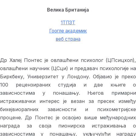
Велика Британија
1ТП3Т
Гоогле академик
веб страна
Др Халеј Понтес је овлашћени психолог (ЦПсицхол),
овлашћени научник (ЦСци) и предавач психологије на
Биркбеку, Универзитет у Лондону. Објавио је преко
100 рецензираних студија и две књиге о
зависностима у понашању. Његов примарни
истраживачки интерес је везан за пресек између
бихејвиоралних зависности и психометријске
процене. Др Понтес је освојио више међународних
награда за своја пионирска истраживања о
зависностима у понашању, укључујући награду