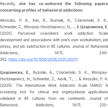
Recently,
she has co-authored the following papers
concerning profiles of behavioral addictions:
Atroszko, P. A., Kun, B., Buźniak, A., Czerwiński, S. K.,
Schneider, Z., Woropay-Hordziejewicz, N., … &
Цхарзинска, Е
(2025). Perceived coworkers’ work addiction: Scale
development and associations with one’s own workaholism, job
stress, and job satisfaction in 85 cultures. Journal of Behavioral
Addictions, 14(1), 246-
262.
https://doi.org/10.1556/2006.2025.00011
Цхарзинска, Е.
, Buźniak, A., Czerwiński, S. K., Woropay
Hordziejewicz, N., Schneider, Z., Aavik, T., … & Atroszko, P. A.
(2025). The International Work Addiction Scale (IWAS): A
screening tool for clinical and organizational applications
validated in 85 cultures from six continents. Journal of
Behavioral Addictions, 14(1), 220-