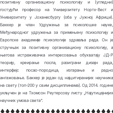
позитивну организациону психологију и (угледни)
гостујући професор на Универзитету Нортх-Вест и
Универзитету у Јоханесбургу (оба у Јужној Африци).
Баккер је члан Удружења за психолошке науке,
Међународног удружења за примењену психологију и
Европске академије психологије здравља рада. Он је
стручњак за позитивну организациону психологију, а
његова истраживачка интересовања обухватају ЈД-Р
теорију, креирање посла, разиграни дизајн рада,
интерфејс посао-породица, изгарање и радно
ангажовање. Баккер је један од најцитиранијих научника
на свету (топ-200 у свим дисциплинама). Од 2014. године
укључен је на Тхомсон Реутерсову листу „Најутицајнијих
научних умова света“.