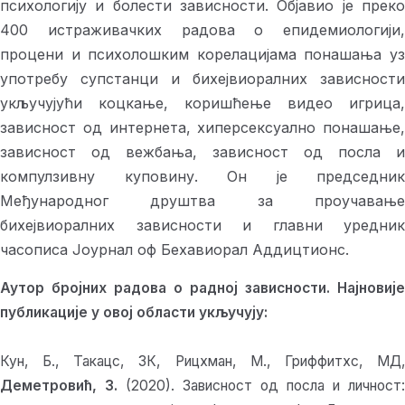
психологију и болести зависности. Објавио је преко
400 истраживачких радова о епидемиологији,
процени и психолошким корелацијама понашања уз
употребу супстанци и бихејвиоралних зависности
укључујући коцкање, коришћење видео игрица,
зависност од интернета, хиперсексуално понашање,
зависност од вежбања, зависност од посла и
компулзивну куповину. Он је председник
Међународног друштва за проучавање
бихејвиоралних зависности и главни уредник
часописа Јоурнал оф Бехавиорал Аддицтионс.
Аутор бројних радова о радној зависности. Најновије
публикације у овој области укључују:
Кун, Б., Такацс, ЗК, Рицхман, М., Гриффитхс, МД,
Деметровић, З.
(2020). Зависност од посла и личност: