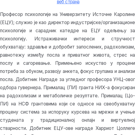
веб страна
Професор психологије на Универзитету Источне Каролине
(ЕЦУ); служио је као директор индустријске/организационе
психологије и сарадник катедре на ЕЦУ одељењу за
психологију. Истраживачки интереси и стручност
обухватају: здравље и добробит запослених, радохолизам,
равнотежу између посла и приватног живота, стрес на
послу и сагоревање. Примењено искуство у процени
потреба за обуком, развоју анкета, фокус групама и анализи
посла. Добитник Награде за угледног професора УНЦ-овог
одбора гувернера. Прималац (ПИ) гранта НИХ-а фокусиран
на радохолизам и метаболичке резултате. Прималац (Цо-
ПИ) на НСФ грантовима који се односе на свеобухватну
процену система за испоруку курсева на мрежи и учење
студената у традиционалној онлајн и виртуелној
стварности. Добитник ЕЦУ-ове награде Харриот Цоллеге