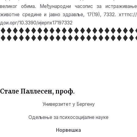
великог обима. Међународни часопис за истраживање
животне средине и јавно здравље, 17(19), 7332. хттпс://
дои.орг/10.3390/ијерпх17197332
Стале Паллесен, проф.
Универзитет у Бергену
Одељење за психосоцијалне науке
Норвешка