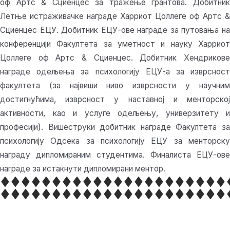
оф Артс & Сциенцес за тражење грантова. Добитник
Летње истраживачке награде Харриот Цоллеге оф Артс &
Сциенцес ЕЦУ. Добитник ЕЦУ-ове награде за путовања на
конференцији Факултета за уметност и науку Харриот
Цоллеге оф Артс & Сциенцес. Добитник Хендрикове
награде одељења за психологију ЕЦУ-а за изврсност
факултета (за највиши ниво изврсности у научним
достигнућима, изврсност у наставној и менторској
активности, као и услуге одељењу, универзитету и
професији). Вишеструки добитник награде Факултета за
психологију Одсека за психологију ЕЦУ за менторску
награду дипломираним студентима. Финалиста ЕЦУ-ове
награде за истакнути дипломирани ментор.