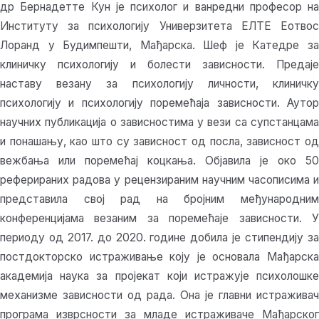
др Бернадетте Кун је психолог и ванредни професор на
Институту за психологију Универзитета ЕЛТЕ Еотвос
Лоранд у Будимпешти, Мађарска. Шеф је Катедре за
клиничку психологију и болести зависности. Предаје
наставу везану за психологију личности, клиничку
психологију и психологију поремећаја зависности. Аутор
научних публикација о зависностима у вези са супстанцама
и понашању, као што су зависност од посла, зависност од
вежбања или поремећај коцкања. Објавила је око 50
реферираних радова у рецензираним научним часописима и
представила свој рад на бројним међународним
конференцијама везаним за поремећаје зависности. У
периоду од 2017. до 2020. године добила је стипендију за
постдокторско истраживање коју је основала Мађарска
академија наука за пројекат који истражује психолошке
механизме зависности од рада. Она је главни истраживач
програма изврсности за младе истраживаче Мађарског