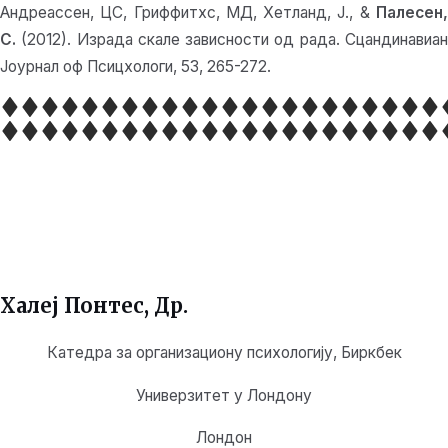
Андреассен, ЦС, Гриффитхс, МД, Хетланд, Ј., &
Палесен
С.
(2012). Израда скале зависности од рада. Сцандинавиа
Јоурнал оф Псицхологи, 53, 265-272.
Халеј Понтес
, Др.
Катедра за организациону психологију, Биркбек
Универзитет у Лондону
Лондон