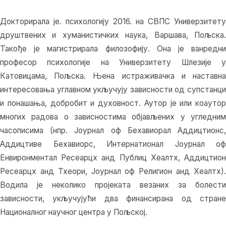
Докторирала је. психологију 2016. на СВПС Универзитету
друштвених и хуманистичких наука, Варшава, Пољска.
Такође је магистрирала филозофију. Она је ванредни
професор психологије на Универзитету Шлезије у
Катовицама, Пољска. Њена истраживачка и наставна
интересовања углавном укључују зависности од супстанци
и понашања, добробит и духовност. Аутор је или коаутор
многих радова о зависностима објављених у угледним
часописима (нпр. Јоурнал оф Бехавиорал Аддицтионс,
Аддицтиве Бехавиорс, Интернатионал Јоурнал оф
Енвиронментал Ресеарцх анд Публиц Хеалтх, Аддицтион
Ресеарцх анд Тхеори, Јоурнал оф Религион анд Хеалтх).
Водила је неколико пројеката везаних за болести
зависности, укључујући два финансирана од стране
Националног научног центра у Пољској.