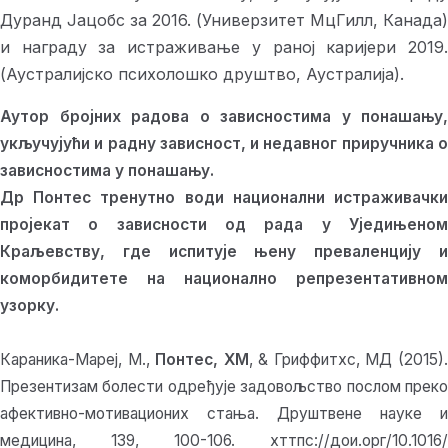
Дуранд Јацобс за 2016. (Универзитет МцГилл, Канада)
и награду за истраживање у раној каријери 2019.
(Аустралијско психолошко друштво, Аустралија).
Аутор бројних радова о зависностима у понашању,
укључујући и радну зависност, и недавног приручника о
зависностима у понашању.
Др Понтес тренутно води национални истраживачки
пројекат о зависности од рада у Уједињеном
Краљевству, где испитује њену преваленцију и
коморбидитете на национално репрезентативном
узорку.
Караника-Мареј, М.,
Понтес, ХМ
, & Гриффитхс, МД (2015)
Презентизам болести одређује задовољство послом преко
афективно-мотивационих стања. Друштвене науке и
медицина, 139, 100-106. хттпс://дои.орг/10.1016/