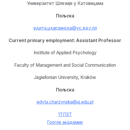
Универзитет Шлезије у Катовицама
Пољска
едита.цхарзинска@ус.еду.пл
Current primary employment: Assistant Professor
Institute of Applied Psychology
Faculty of Management and Social Communication
Jagiellonian University, Kraków
Пољска
edyta.charzynska@uj.edu.pl
1ТП3Т
Гоогле академик