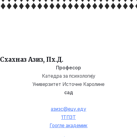
Схахназ Азиз, Пх.Д.
Професор
Катедра за психологију
Универзитет Источне Каролине
сад
азизс@ецу.еду
1ТП3Т
Гоогле академик