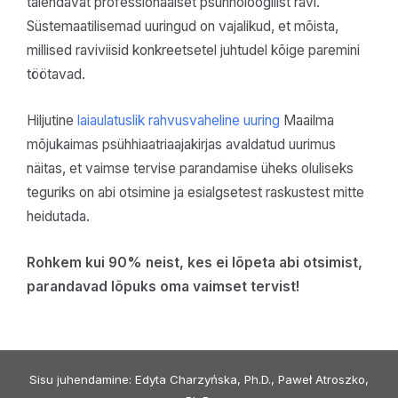
täiendavat professionaalset psühholoogilist ravi.
Süstemaatilisemad uuringud on vajalikud, et mõista,
millised raviviisid konkreetsetel juhtudel kõige paremini
töötavad.
Hiljutine
laiaulatuslik rahvusvaheline uuring
Maailma
mõjukaimas psühhiaatriaajakirjas avaldatud uurimus
näitas, et vaimse tervise parandamise üheks oluliseks
teguriks on abi otsimine ja esialgsetest raskustest mitte
heidutada.
Rohkem kui 90% neist, kes ei lõpeta abi otsimist,
parandavad lõpuks oma vaimset tervist!
Sisu juhendamine: Edyta Charzyńska, Ph.D., Paweł Atroszko,