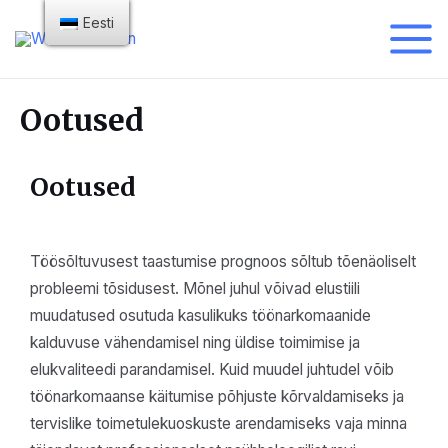
Eesti
Ootused
Ootused
Töösõltuvusest taastumise prognoos sõltub tõenäoliselt
probleemi tõsidusest. Mõnel juhul võivad elustiili
muudatused osutuda kasulikuks töönarkomaanide
kalduvuse vähendamisel ning üldise toimimise ja
elukvaliteedi parandamisel. Kuid muudel juhtudel võib
töönarkomaanse käitumise põhjuste kõrvaldamiseks ja
tervislike toimetulekuoskuste arendamiseks vaja minna