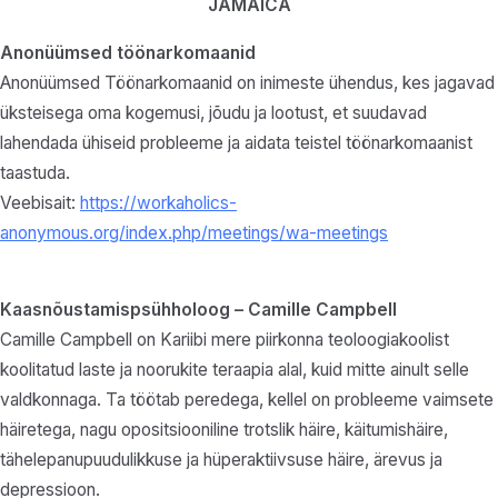
JAMAICA
Anonüümsed töönarkomaanid
Anonüümsed Töönarkomaanid on inimeste ühendus, kes jagavad
üksteisega oma kogemusi, jõudu ja lootust, et suudavad
lahendada ühiseid probleeme ja aidata teistel töönarkomaanist
taastuda.
Veebisait:
https://workaholics-
anonymous.org/index.php/meetings/wa-meetings
Kaasnõustamispsühholoog – Camille Campbell
Camille Campbell on Kariibi mere piirkonna teoloogiakoolist
koolitatud laste ja noorukite teraapia alal, kuid mitte ainult selle
valdkonnaga. Ta töötab peredega, kellel on probleeme vaimsete
häiretega, nagu opositsiooniline trotslik häire, käitumishäire,
tähelepanupuudulikkuse ja hüperaktiivsuse häire, ärevus ja
depressioon.