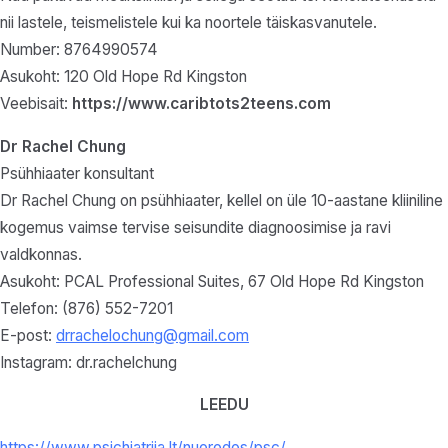
nii lastele, teismelistele kui ka noortele täiskasvanutele.
Number: 8764990574
Asukoht: 120 Old Hope Rd Kingston
Veebisait:
https://www.caribtots2teens.com
Dr Rachel Chung
Psühhiaater konsultant
Dr Rachel Chung on psühhiaater, kellel on üle 10-aastane kliiniline
kogemus vaimse tervise seisundite diagnoosimise ja ravi
valdkonnas.
Asukoht: PCAL Professional Suites, 67 Old Hope Rd Kingston
Telefon: (876) 552-7201
E-post:
drrachelochung@gmail.com
Instagram: dr.rachelchung
LEEDU
https://www.psichiatrija.lt/nuorodos/psc/