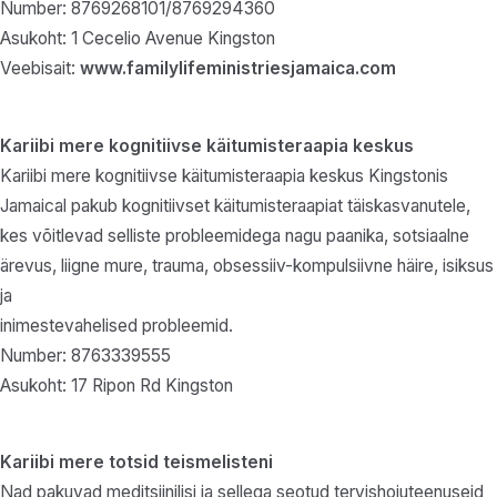
Number: 8769268101/8769294360
Asukoht: 1 Cecelio Avenue Kingston
Veebisait:
www.familylifeministriesjamaica.com
Kariibi mere kognitiivse käitumisteraapia keskus
Kariibi mere kognitiivse käitumisteraapia keskus Kingstonis
Jamaical pakub kognitiivset käitumisteraapiat täiskasvanutele,
kes võitlevad selliste probleemidega nagu paanika, sotsiaalne
ärevus, liigne mure, trauma, obsessiiv-kompulsiivne häire, isiksus
ja
inimestevahelised probleemid.
Number: 8763339555
Asukoht: 17 Ripon Rd Kingston
Kariibi mere totsid teismelisteni
Nad pakuvad meditsiinilisi ja sellega seotud tervishoiuteenuseid