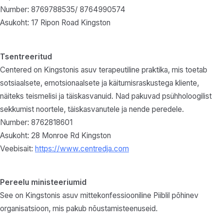
Number: 8769788535/ 8764990574
Asukoht: 17 Ripon Road Kingston
Tsentreeritud
Centered on Kingstonis asuv terapeutiline praktika, mis toetab
sotsiaalsete, emotsionaalsete ja käitumisraskustega kliente,
näiteks teismelisi ja täiskasvanuid. Nad pakuvad psühholoogilist
sekkumist noortele, täiskasvanutele ja nende peredele.
Number: 8762818601
Asukoht: 28 Monroe Rd Kingston
Veebisait:
https://www.centredja.com
Pereelu ministeeriumid
See on Kingstonis asuv mittekonfessiooniline Piiblil põhinev
organisatsioon, mis pakub nõustamisteenuseid.