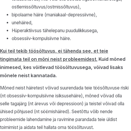
ostlemissõltuvus/ostmissõltuvus),
bipolaarne häire (maniakaal-depressiivne),
unehäired,
Hüperaktiivsus tähelepanu puudulikkusega,
obsessiiv-kompulsiivne häire.
Kui teil tekib töösõltuvus, ei tähenda see, et teie
tingimata
teil on mõni neist probleemidest.
Kuid mõned
inimesed, kes võitlevad töösõltuvusega, võivad lisaks
mõnele neist kannatada.
Mõned neist häiretest võivad suurendada teie töösõltuvuse riski
(nt obsessiiv-kompulsiivne isiksusehäire), mõned võivad olla
selle tagajärg (nt ärevus või depressioon) ja teistel võivad olla
ühised põhjused (nt söömishäired). Seetõttu võib nende
probleemide lahendamine ja ravimine parandada teie üldist
toimimist ja aidata teil hallata oma töösõltuvust.