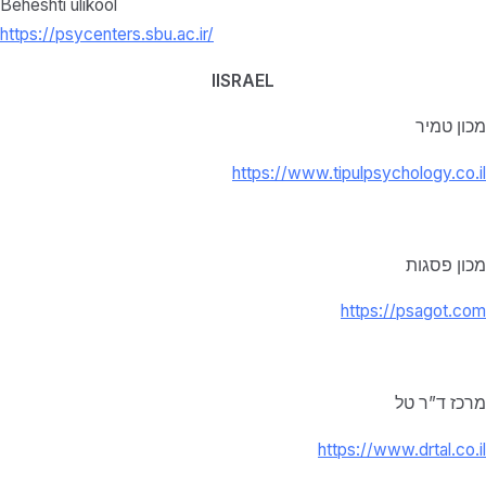
Beheshti ülikool
https://psycenters.sbu.ac.ir/
IISRAEL
מכון טמיר
https://www.tipulpsychology.co.il
מכון פסגות
https://psagot.com
מרכז ד”ר טל
https://www.drtal.co.il