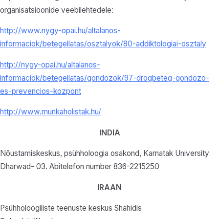
organisatsioonide veebilehtedele:
http://www.nygy-opai.hu/altalanos-
informaciok/betegellatas/osztalyok/80-addiktologiai-osztaly
http://nygy-opai.hu/altalanos-
informaciok/betegellatas/gondozok/97-drogbeteg-gondozo-
es-prevencios-kozpont
http://www.munkaholistak.hu/
INDIA
Nõustamiskeskus, psühholoogia osakond, Karnatak University
Dharwad- 03. Abitelefon number 836-2215250
IRAAN
Psühholoogiliste teenuste keskus Shahidis