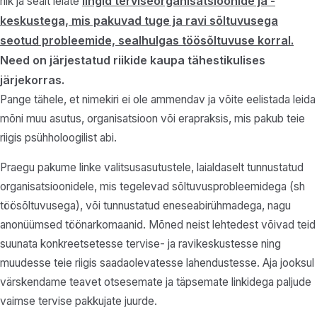
lingid terviseorganisatsioonide ja -
riik ja sealt leiate
keskustega, mis pakuvad tuge ja ravi sõltuvusega
seotud probleemide, sealhulgas töösõltuvuse korral.
Need on järjestatud riikide kaupa tähestikulises
järjekorras.
Pange tähele, et nimekiri ei ole ammendav ja võite eelistada leida
mõni muu asutus, organisatsioon või erapraksis, mis pakub teie
riigis psühholoogilist abi.
Praegu pakume linke valitsusasutustele, laialdaselt tunnustatud
organisatsioonidele, mis tegelevad sõltuvusprobleemidega (sh
töösõltuvusega), või tunnustatud eneseabirühmadega, nagu
anonüümsed töönarkomaanid. Mõned neist lehtedest võivad teid
suunata konkreetsetesse tervise- ja ravikeskustesse ning
muudesse teie riigis saadaolevatesse lahendustesse. Aja jooksul
värskendame teavet otsesemate ja täpsemate linkidega paljude
vaimse tervise pakkujate juurde.