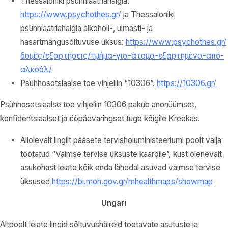
Thessaloniki psühhiaatriahaigla:
https://www.psychothes.gr/
ja Thessaloniki
psühhiaatriahaigla alkoholi-, uimasti- ja
hasartmängusõltuvuse üksus:
https://www.psychothes.gr/
δομές/εξαρτήσεις/τμήμα-για-άτομα-εξαρτημένα-από-
αλκοόλ/
Psühhosotsiaalse toe vihjeliin “10306”.
https://10306.gr/
Psühhosotsiaalse toe vihjeliin 10306 pakub anonüümset,
konfidentsiaalset ja ööpäevaringset tuge kõigile Kreekas.
Allolevalt lingilt pääsete tervishoiuministeeriumi poolt välja
töötatud “Vaimse tervise üksuste kaardile”, kust olenevalt
asukohast leiate kõik enda lähedal asuvad vaimse tervise
üksused
https://bi.moh.gov.gr/mhealthmaps/showmap
Ungari
Altpoolt leiate lingid sõltuvushäireid toetavate asutuste ja