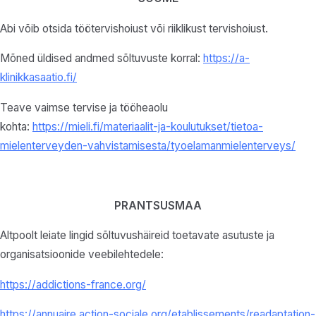
Abi võib otsida töötervishoiust või riiklikust tervishoiust.
Mõned üldised andmed sõltuvuste korral:
https://a-
klinikkasaatio.fi/
Teave vaimse tervise ja tööheaolu
kohta:
https://mieli.fi/materiaalit-ja-koulutukset/tietoa-
mielenterveyden-vahvistamisesta/tyoelamanmielenterveys/
PRANTSUSMAA
Altpoolt leiate lingid sõltuvushäireid toetavate asutuste ja
organisatsioonide veebilehtedele:
https://addictions-france.org/
https://annuaire.action-sociale.org/etablissements/readaptation-