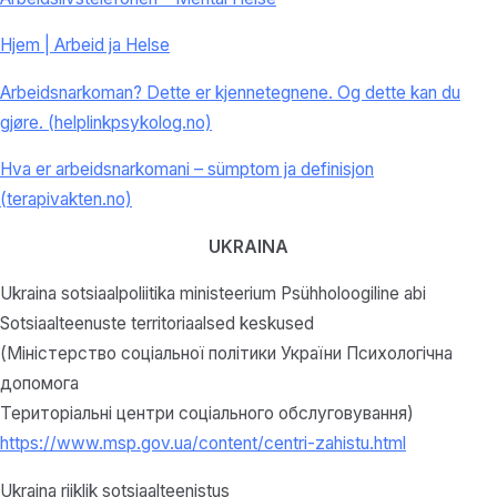
Hjem | Arbeid ja Helse
Arbeidsnarkoman? Dette er kjennetegnene. Og dette kan du
gjøre. (helplinkpsykolog.no)
Hva er arbeidsnarkomani – sümptom ja definisjon
(terapivakten.no)
UKRAINA
Ukraina sotsiaalpoliitika ministeerium Psühholoogiline abi
Sotsiaalteenuste territoriaalsed keskused
(Міністерство соціальної політики України Психологічна
допомога
Територіальні центри соціального обслуговування)
https://www.msp.gov.ua/content/centri-zahistu.html
Ukraina riiklik sotsiaalteenistus