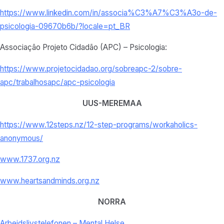
https://www.linkedin.com/in/associa%C3%A7%C3%A3o-de-
psicologia-09670b6b/?locale=pt_BR
Associação Projeto Cidadão (APC) – Psicologia:
https://www.projetocidadao.org/sobreapc-2/sobre-
apc/trabalhosapc/apc-psicologia
UUS-MEREMAA
https://www.12steps.nz/12-step-programs/workaholics-
anonymous/
www.1737.org.nz
www.heartsandminds.org.nz
NORRA
Arbeidslivstelefonen – Mental Helse