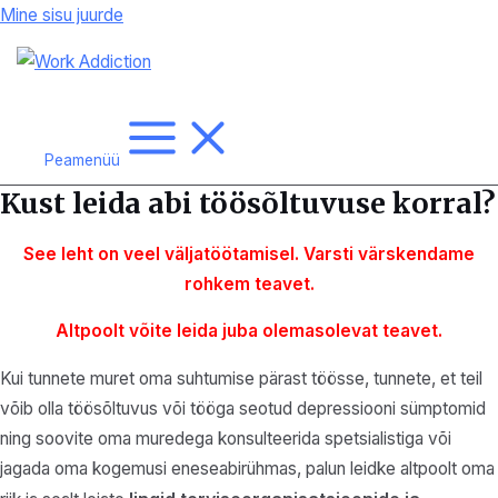
Mine sisu juurde
Peamenüü
Kust leida abi töösõltuvuse korral?
See leht on veel väljatöötamisel. Varsti värskendame
rohkem
teavet.
Altpoolt võite leida juba olemasolevat teavet.
Kui tunnete muret oma suhtumise pärast töösse, tunnete, et teil
võib olla töösõltuvus või tööga seotud depressiooni sümptomid
ning soovite oma muredega konsulteerida spetsialistiga või
jagada oma kogemusi eneseabirühmas, palun leidke altpoolt oma