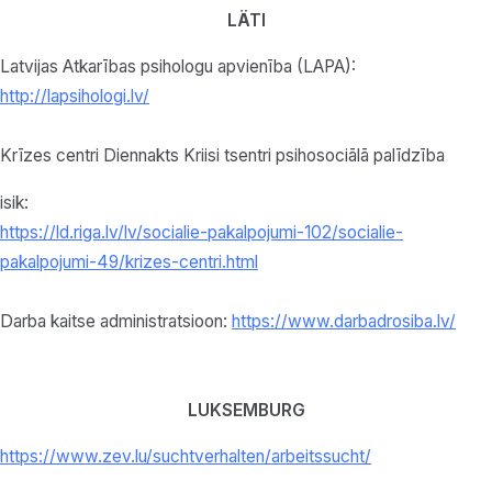
LÄTI
Latvijas Atkarības psihologu apvienība (LAPA):
http://lapsihologi.lv/
Krīzes centri Diennakts Kriisi tsentri psihosociālā palīdzība
isik:
https://ld.riga.lv/lv/socialie-pakalpojumi-102/socialie-
pakalpojumi-49/krizes-centri.html
Darba kaitse administratsioon:
https://www.darbadrosiba.lv/
LUKSEMBURG
https://www.zev.lu/
suchtverhalten/arbeitssucht/