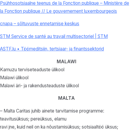
Psühhosotsiaalne teenus de la Fonction publique – Ministère de
la Fonction publique // Le gouvernement luxembourgeois
cnapa – sõltuvuste ennetamise keskus
STM Service de santé au travail multisectoriel | STM
ASTF.lu • Töömeditsiin, tertsiaar- ja finantssektorid
MALAWI
Kamuzu terviseteaduste ülikool
Malawi ülikool
Malawi äri- ja rakendusteaduste ülikool
MALTA
– Malta Caritas juhib ainete tarvitamise programme:
teavitusüksus; pereüksus, elamu
ravi jne, kuid neil on ka nõustamisüksus; sotsiaaltöö üksus;