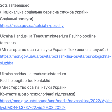
Sotsiaalteenused
(Національна соціальна сервісна служба України
Соціальні послуги)
https://nssu.gov.ua/sotsialni-posluhy
Ukraina Haridus- ja Teadusministeerium Psühholoogiline
teenistus
(Міністерство освіти і науки України Психологічна служба)
https://mon.gov.ua/ua/osvita/pozashkilna-osvita/psihologichna-
sluzhba
Ukraina haridus- ja teadusministeerium
Psühholoogilise toe kontaktid
(Міністерство освіти і науки України
Контакти щодо психологічної підтримки)
https://mon.gov.ua/storage/app/media/pozashkilna/2022/Vykh
lyst.MON-1.3737-22.vid.29.03.2022-