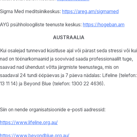
Sigma Med meditsiinikeskus:
https://areg.am/sigmamed
AYG psühholoogiliste teenuste keskus:
https://hogeban.am
AUSTRAALIA
Kui osalejad tunnevad küsitluse ajal või pärast seda stressi või kui
nad on töönarkomaanid ja soovivad saada professionaalilt tuge,
saavad nad ühendust võtta järgmiste teenustega, mis on
saadaval 24 tundi ööpäevas ja 7 päeva nädalas: Lifeline (telefon:
13 11 14) ja Beyond Blue (telefon: 1300 22 4636).
Siin on nende organisatsioonide e-posti aadressid:
https://www.lifeline.org.au/
https://www.beyondblue.org.au/