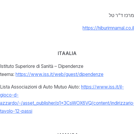
מרכז ד”ר טל
https://hiburimnamal.co.il
ITAALIA
Istituto Superiore di Sanità – Dipendenze
teema:
https://www.iss.it/web/guest/dipendenze
Lista Associazioni di Auto Mutuo Aiuto:
https://www.iss.it/il-
gioco-d-
azzardo/-/asset_publisher/p1x3CsWOX6VQ/content/indirizzario
tavolo-12-passi