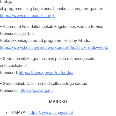
töötaja
abiprogramm ning kogukonna heaolu- ja arenguprogramm:
https://www.caritasmalta.org/
– Richmond Foundation pakub kogukonnas vaimse tervise
teenuseid ja juhib a
töökeskkonnaga seotud programm Healthy Minds:
https://www.healthymindswork.org.mt/healthy-minds-work/
– Sedqa on riiklik agentuur, mis pakub mitmesuguseid
sõltuvushäireid
teenused:
https://fsws.gov.mt/en/sedqa
- Gozol pakub Oasi mitmeid sõltuvustega seotud
teenuseid:
https://oasi.org.mt
MAROKO
HIMAYA:
https://www.himaya.ma/