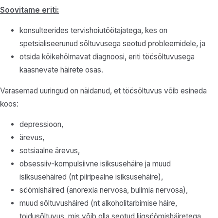
Soovitame eriti:
konsulteerides tervishoiutöötajatega, kes on
spetsialiseerunud sõltuvusega seotud probleemidele, ja
otsida kõikehõlmavat diagnoosi, eriti töösõltuvusega
kaasnevate häirete osas.
Varasemad uuringud on näidanud, et töösõltuvus võib esineda
koos:
depressioon,
ärevus,
sotsiaalne ärevus,
obsessiiv-kompulsiivne isiksusehäire ja muud
isiksusehäired (nt piiripealne isiksusehäire),
söömishäired (anorexia nervosa, bulimia nervosa),
muud sõltuvushäired (nt alkoholitarbimise häire,
toidusõltuvus, mis võib olla seotud liigsöömishäiretega,