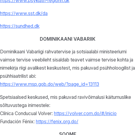
https://www.psykiatri-regionh.dk
https://www.sst.dk/da
https://sundhed.dk
DOMINIKAANI VABARIIK
Dominikaani Vabariigi rahvatervise ja sotsiaalabi ministeeriumi
vaimse tervise veebileht sisaldab teavet vaimse tervise kohta ja
nimekirja riigi avalikest keskustest, mis pakuvad psühholoogilist ja
psühhiaatrilist abi:
https://www.msp.gob.do/web/?page_id=13113
Spetsiaalsed keskused, mis pakuvad ravivõimalusi käitumuslike
sõltuvustega inimestele:
Clínica Conducual Volver:
https://volver.com.do/#/inicio
Fundación Fénix:
https://fenix.org.do/
SOOME