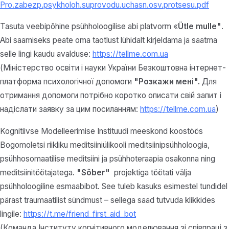
Pro.zabezp.psykholoh.suprovodu.uchasn.osv.protsesu.pdf
Tasuta veebipõhine psühholoogilise abi platvorm «
Ütle mulle"
.
Abi saamiseks peate oma taotlust lühidalt kirjeldama ja saatma
selle lingi kaudu avalduse:
https://tellme.com.ua
(Міністерство освіти і науки України Безкоштовна інтернет-
платформа психологічної допомоги
"Розкажи мені".
Для
отримання допомоги потрібно коротко описати свій запит і
надіслати заявку за цим посиланням:
https://tellme.com.ua
)
Kognitiivse Modelleerimise Instituudi meeskond koostöös
Bogomoletsi riikliku meditsiiniülikooli meditsiinipsühholoogia,
psühhosomaatilise meditsiini ja psühhoteraapia osakonna ning
meditsiinitöötajatega.
"Sõber"
projektiga töötati välja
psühholoogiline esmaabibot. See tuleb kasuks esimestel tundidel
pärast traumaatilist sündmust – sellega saad tutvuda klikkides
lingile:
https://t.me/friend_first_aid_bot
(Команда Інституту когнітивного моделювання зі співпраці з