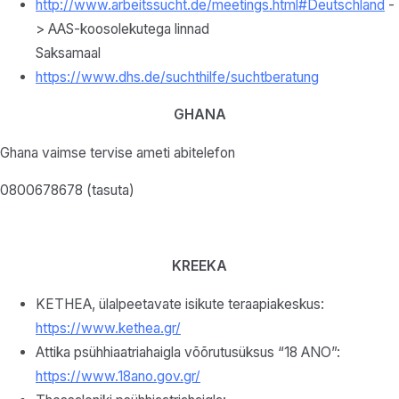
http://www.arbeitssucht.de/meetings.html#Deutschland
-
> AAS-koosolekutega linnad
Saksamaal
https://www.dhs.de/suchthilfe/suchtberatung
GHANA
Ghana vaimse tervise ameti abitelefon
0800678678 (tasuta)
KREEKA
KETHEA, ülalpeetavate isikute teraapiakeskus:
https://www.kethea.gr/
Attika psühhiaatriahaigla võõrutusüksus “18 ANO”:
https://www.18ano.gov.gr/