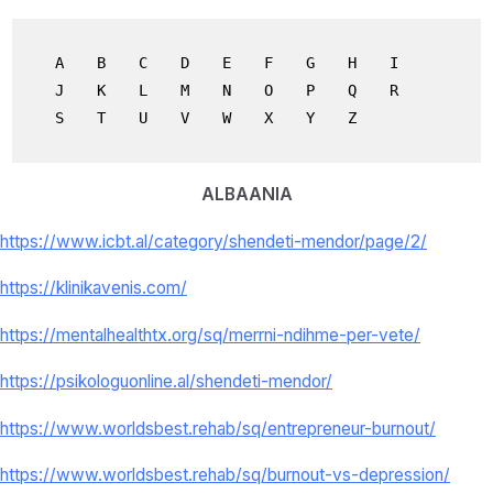
A
B
C
D
E
F
G
H
I
J
K
L
M
N
O
P
Q
R
S
T
U
V
W
X
Y
Z
ALBAANIA
https://www.icbt.al/category/shendeti-mendor/page/2/
https://klinikavenis.com/
https://mentalhealthtx.org/sq/merrni-ndihme-per-vete/
https://psikologuonline.al/shendeti-mendor/
https://www.worldsbest.rehab/sq/entrepreneur-burnout/
https://www.worldsbest.rehab/sq/burnout-vs-depression/