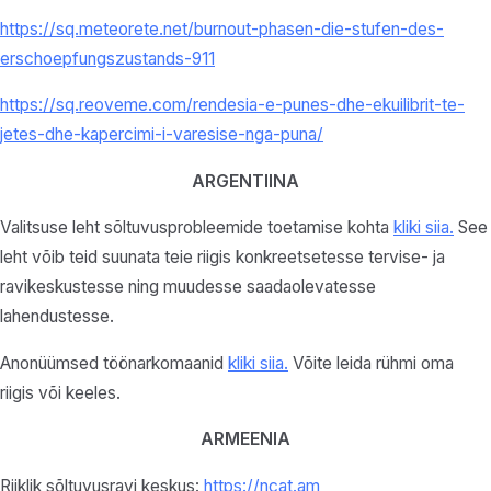
https://sq.meteorete.net/burnout-phasen-die-stufen-des-
erschoepfungszustands-911
https://sq.reoveme.com/rendesia-e-punes-dhe-ekuilibrit-te-
jetes-dhe-kapercimi-i-varesise-nga-puna/
ARGENTIINA
Valitsuse leht sõltuvusprobleemide toetamise kohta
kliki siia
.
See
leht võib teid suunata teie riigis konkreetsetesse tervise- ja
ravikeskustesse ning muudesse saadaolevatesse
lahendustesse.
Anonüümsed töönarkomaanid
kliki siia.
Võite leida rühmi oma
riigis või keeles.
ARMEENIA
Riiklik sõltuvusravi keskus:
https://ncat.am