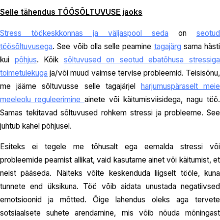
Selle tähendus TÖÖSÕLTUVUSE jaoks
Stress töökeskkonnas ja väljaspool seda
on
seotud
töösõltuvusega
. See võib olla selle peamine
tagajärg
sama hästi
kui
põhjus
. Kõik
sõltuvused on seotud ebatõhusa stressig
toimetulekuga
ja/või muud vaimse tervise probleemid. Teisisõnu,
me jääme sõltuvusse selle tagajärjel
harjumuspäraselt mei
meeleolu reguleerimine
ainete või käitumisviisidega, nagu töö.
Samas tekitavad sõltuvused rohkem stressi ja probleeme. See
juhtub kahel põhjusel.
Esiteks ei tegele me tõhusalt ega eemalda stressi või
probleemide peamist allikat, vaid kasutame ainet või käitumist, et
neist pääseda. Näiteks võite keskenduda liigselt tööle, kuna
tunnete end üksikuna. Töö võib aidata unustada negatiivsed
emotsioonid ja mõtted. Õige lahendus oleks aga tervete
sotsiaalsete suhete arendamine, mis võib nõuda mõningast