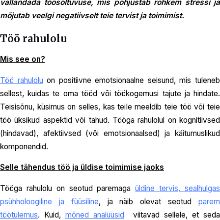
vallandada töösõltuvuse, mis põhjustab rohkem stressi ja
mõjutab veelgi negatiivselt teie tervist ja toimimist.
Töö rahulolu
Mis see on?
Töö rahulolu
on positiivne emotsionaalne seisund, mis tulene
sellest, kuidas te oma tööd või töökogemusi tajute ja hindate.
Teisisõnu, küsimus on selles, kas teile meeldib teie töö või teie
töö üksikud aspektid või tahud. Tööga rahulolul on kognitiivsed
(hindavad), afektiivsed (või emotsionaalsed) ja käitumuslikud
komponendid.
Selle tähendus töö ja üldise toimimise jaoks
Tööga rahulolu on seotud paremaga
üldine tervis, sealhulga
psühholoogiline ja füüsiline
, ja näib olevat seotud
pare
töötulemus
. Kuid,
mõned analüüsid
viitavad sellele, et seda