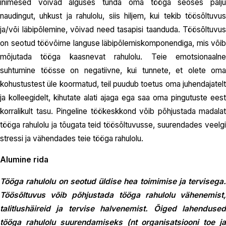
inimesed võivad alguses tunda oma tööga seoses palju
naudingut, uhkust ja rahulolu, siis hiljem, kui tekib töösõltuvus
ja/või läbipõlemine, võivad need tasapisi taanduda. Töösõltuvus
on seotud töövõime languse läbipõlemiskomponendiga, mis võib
mõjutada tööga kaasnevat rahulolu. Teie emotsionaalne
suhtumine töösse on negatiivne, kui tunnete, et olete oma
kohustustest üle koormatud, teil puudub toetus oma juhendajatelt
ja kolleegidelt, kihutate alati ajaga ega saa oma pingutuste eest
korralikult tasu. Pingeline töökeskkond võib põhjustada madalat
tööga rahulolu ja tõugata teid töösõltuvusse, suurendades veelgi
stressi ja vähendades teie tööga rahulolu.
Alumine rida
Tööga rahulolu on seotud üldise hea toimimise ja tervisega.
Töösõltuvus võib põhjustada tööga rahulolu vähenemist,
talitlushäireid ja tervise halvenemist. Õiged lahendused
tööga rahulolu suurendamiseks (nt organisatsiooni toe ja