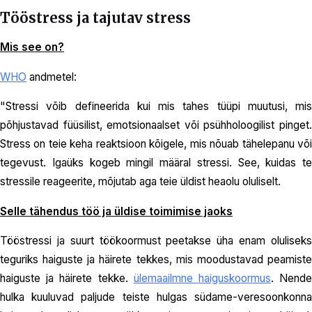
Tööstress ja tajutav stress
Mis see on?
WHO
andmetel:
"Stressi võib defineerida kui mis tahes tüüpi muutusi, mis
põhjustavad füüsilist, emotsionaalset või psühholoogilist pinget.
Stress on teie keha reaktsioon kõigele, mis nõuab tähelepanu või
tegevust. Igaüks kogeb mingil määral stressi. See, kuidas te
stressile reageerite, mõjutab aga teie üldist heaolu oluliselt.
Selle tähendus töö ja üldise toimimise jaoks
Tööstressi ja suurt töökoormust peetakse üha enam oluliseks
teguriks haiguste ja häirete tekkes, mis moodustavad peamiste
haiguste ja häirete tekke.
ülemaailmne haiguskoormus
. Nend
hulka kuuluvad paljude teiste hulgas südame-veresoonkonna