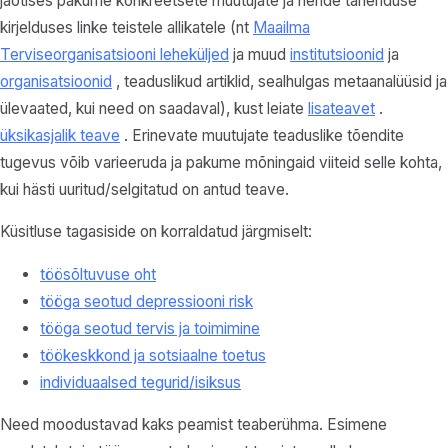
jaotises pakume konkreetsete muutujate ja nende tähenduse
kirjelduses linke teistele allikatele (nt
Maailma
Terviseorganisatsiooni leheküljed
ja muud
institutsioonid
ja
organisatsioonid
, teaduslikud artiklid, sealhulgas metaanalüüsid ja
ülevaated, kui need on saadaval), kust leiate
lisateavet
.
üksikasjalik teave
. Erinevate muutujate teaduslike tõendite
tugevus võib varieeruda ja pakume mõningaid viiteid selle kohta,
kui hästi uuritud/selgitatud on antud teave.
Küsitluse tagasiside on korraldatud järgmiselt:
töösõltuvuse oht
tööga seotud depressiooni risk
tööga seotud tervis ja toimimine
töökeskkond ja sotsiaalne toetus
individuaalsed tegurid/isiksus
Need moodustavad kaks peamist teaberühma. Esimene