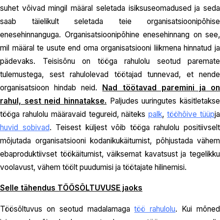
suhet võivad mingil määral seletada isiksuseomadused ja seda
saab täielikult seletada teie organisatsioonipõhise
enesehinnanguga. Organisatsioonipõhine enesehinnang on see,
mil määral te usute end oma organisatsiooni liikmena hinnatud ja
pädevaks. Teisisõnu on tööga rahulolu seotud paremate
tulemustega, sest rahulolevad töötajad tunnevad, et nende
organisatsioon hindab neid.
Nad töötavad paremini ja o
rahul, sest neid hinnatakse.
Paljudes uuringutes käsitletakse
tööga rahulolu määravaid tegureid, näiteks
palk
,
tööhõive tüüp
j
huvid sobivad
. Teisest küljest võib tööga rahulolu positiivsel
mõjutada organisatsiooni kodanikukäitumist, põhjustada vähem
ebaproduktiivset töökäitumist, väiksemat kavatsust ja tegelikku
voolavust, vähem töölt puudumisi ja töötajate hilinemisi.
Selle tähendus TÖÖSÕLTUVUSE jaoks
Töösõltuvus on seotud madalamaga
töö rahulolu
. Kui mõne