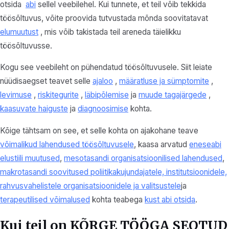
otsida
abi
sellel veebilehel. Kui tunnete, et teil võib tekkida
töösõltuvus, võite proovida tutvustada mõnda soovitatavat
elumuutust
, mis võib takistada teil areneda täielikku
töösõltuvusse.
Kogu see veebileht on pühendatud töösõltuvusele. Siit leiate
nüüdisaegset teavet selle
ajaloo
,
määratluse ja sümptomite
,
levimuse
,
riskitegurite
,
läbipõlemise
ja
muude tagajärgede
,
kaasuvate haiguste
ja
diagnoosimise
kohta.
Kõige tähtsam on see, et selle kohta on ajakohane teave
võimalikud lahendused töösõltuvusele
, kaasa arvatud
eneseabi
elustiili muutused
,
mesotasandi organisatsioonilised lahendused
,
makrotasandi soovitused poliitikakujundajatele, institutsioonidele,
rahvusvahelistele organisatsioonidele ja valitsustele
ja
terapeutilised võimalused
kohta teabega
kust abi otsida
.
Kui teil on KÕRGE TÖÖGA SEOTUD