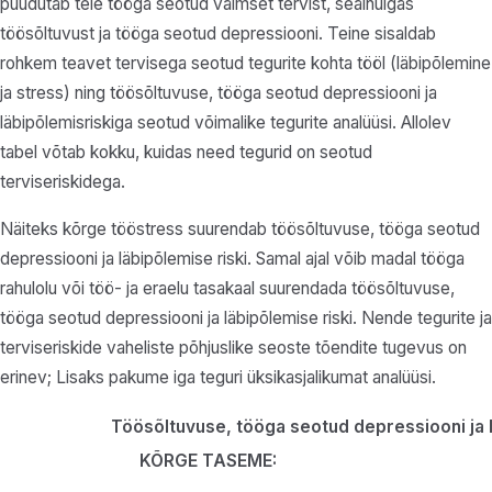
puudutab teie tööga seotud vaimset tervist, sealhulgas
töösõltuvust ja tööga seotud depressiooni. Teine sisaldab
rohkem teavet tervisega seotud tegurite kohta tööl (läbipõlemine
ja stress) ning töösõltuvuse, tööga seotud depressiooni ja
läbipõlemisriskiga seotud võimalike tegurite analüüsi. Allolev
tabel võtab kokku, kuidas need tegurid on seotud
terviseriskidega.
Näiteks kõrge tööstress suurendab töösõltuvuse, tööga seotud
depressiooni ja läbipõlemise riski. Samal ajal võib madal tööga
rahulolu või töö- ja eraelu tasakaal suurendada töösõltuvuse,
tööga seotud depressiooni ja läbipõlemise riski. Nende tegurite ja
terviseriskide vaheliste põhjuslike seoste tõendite tugevus on
erinev; Lisaks pakume iga teguri üksikasjalikumat analüüsi.
Töösõltuvuse, tööga seotud depressiooni ja 
KÕRGE TASEME: