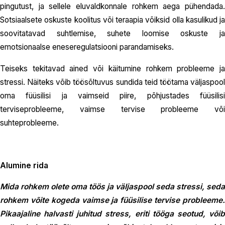
pingutust, ja sellele eluvaldkonnale rohkem aega pühendada.
Sotsiaalsete oskuste koolitus või teraapia võiksid olla kasulikud ja
soovitatavad suhtlemise, suhete loomise oskuste ja
emotsionaalse eneseregulatsiooni parandamiseks.
Teiseks tekitavad ained või käitumine rohkem probleeme ja
stressi. Näiteks võib töösõltuvus sundida teid töötama väljaspool
oma füüsilisi ja vaimseid piire, põhjustades füüsilisi
terviseprobleeme, vaimse tervise probleeme või
suhteprobleeme.
Alumine rida
Mida rohkem olete oma töös ja väljaspool seda stressi, seda
rohkem võite kogeda vaimse ja füüsilise tervise probleeme.
Pikaajaline halvasti juhitud stress, eriti tööga seotud, võib