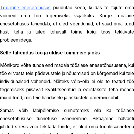
Tööalane enesetõhusus
puudutab seda, kuidas te tajute om
võimeid oma töö tegemiseks vajalikuks. Kõrge tööalane
enesetõhusus tähendab, et oled veendunud, et saad oma tööd
hästi teha ja tuled tõhusalt toime kõigi töös tekkivate
probleemidega.
Selle tähendus töö ja üldise toimimise jaoks
Mõnikord võite tunda end madala tööalase enesetõhususena, kui
töö ei vasta teie pädevustele ja nõudmised on kõrgemad kui teie
individuaalsed vahendid. Näiteks võib-olla ei ole te teatud töö
tegemiseks piisavalt kvalifitseeritud ja eelistaksite teha mõnda
muud tööd, mis teie haridusele ja oskustele paremini sobib.
Samas võib läbipõlemise sümptomiks olla ka tööalase
enesetõhususe tunnetuse vähenemine. Pikaajaline halvasti
juhitud stress võib tekitada tunde, et oled oma tööülesannetega