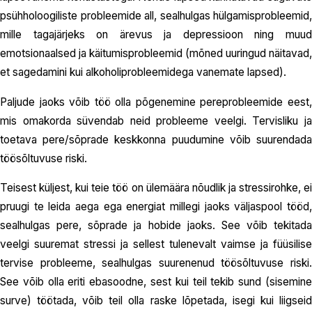
psühholoogiliste probleemide all, sealhulgas hülgamisprobleemid,
mille tagajärjeks on ärevus ja depressioon ning muud
emotsionaalsed ja käitumisprobleemid (mõned uuringud näitavad,
et sagedamini kui alkoholiprobleemidega vanemate lapsed).
Paljude jaoks võib töö olla põgenemine pereprobleemide eest,
mis omakorda süvendab neid probleeme veelgi. Tervisliku ja
toetava pere/sõprade keskkonna puudumine võib suurendada
töösõltuvuse riski.
Teisest küljest, kui teie töö on ülemäära nõudlik ja stressirohke, ei
pruugi te leida aega ega energiat millegi jaoks väljaspool tööd,
sealhulgas pere, sõprade ja hobide jaoks. See võib tekitada
veelgi suuremat stressi ja sellest tulenevalt vaimse ja füüsilise
tervise probleeme, sealhulgas suurenenud töösõltuvuse riski.
See võib olla eriti ebasoodne, sest kui teil tekib sund (sisemine
surve) töötada, võib teil olla raske lõpetada, isegi kui liigseid