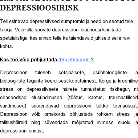
DEPRESSIOOSIRISK
Teil esinevad depressiivsed sümptomid ja need on seotud teie
tööga. Võib-olla soovite depressiooni diagnoosi kinnitada
spetsialistiga, kes annab teile ka täiendavaid juhiseid selle ravi
kohta.
Kas töö võib põhjustada
depressiooni
?
Depressioon tuleneb sotsiaalsete, psühholoogiliste ja
bioloogiliste tegurite keerulisest koostoimest. Kõrge ja krooniline
stress on depressiivsete häirete tunnustatud riskitegur, nt
ebasoodsad elusündmused (töötus, kaotus, traumaatilised
sündmused) suurendavad depressiooni tekke tõenäosust.
Depressioon võib omakorda põhjustada rohkem stressi ja
talitlushäireid ning süvendada mõjutatud inimese eluolu ja
depressiooni ennast.