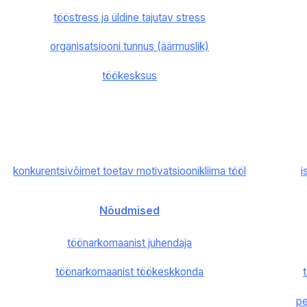
tööstress ja üldine tajutav stress
organisatsiooni tunnus (äärmuslik)
töökesksus
konkurentsivõimet toetav motivatsioonikliima tööl
i
Nõudmised
töönarkomaanist juhendaja
töönarkomaanist töökeskkonda
pe