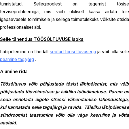
tunnistatud. Sellegipoolest on tegemist tõsise
terviseprobleemiga, mis võib oluliselt kaasa aidata teie
igapäevasele toimimisele ja sellega toimetulekuks võiksite otsida
professionaalset abi.
Selle tähendus TÖÖSÕLTUVUSE jaoks
Läbipõlemine on tihedalt
seotud töösõltuvusega
ja võib olla selle
peamine tagajärg
.
Alumine rida
Töösõltuvus võib põhjustada tõsist läbipõlemist, mis võib
põhjustada töövõimetuse ja isikliku töövõimetuse. Parem on
seda ennetada õigete stressi vähendamise lahendustega,
kui kannatada selle tagajärgi ja ravida. Täieliku läbipõlemise
sündroomist taastumine võib olla väga keeruline ja võtta
aastaid.