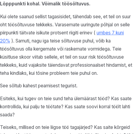
Lõpppunkti kohal. Võimalik töösõltuvus.
Kui olete saanud sellist tagasisidet, tähendab see, et teil on suur
oht töösõltuvuse tekkeks. Varasemate uuringute põhjal on selle
piirpunkti täitvate isikute protsent riigiti erinev (
umbes 7 kuni
20%
). Samuti, nagu iga teise sõltuvuse puhul, võib ka
töösõltuvus olla kergemate või raskemate vormidega. Teie
küsitluse skoor viitab sellele, et teil on suur risk töösõltuvuse
tekkeks, kuid vajaksite täiendavat professionaalset hindamist, et
teha kindlaks, kui tõsine probleem teie puhul on.
See sõltub kahest peamisest tegurist.
Esiteks, kui tugev on teie sund teha ülemäärast tööd? Kas saate
kontrollida, kui palju te töötate? Kas saate soovi korral töölt lahti
saada?
Teiseks, millised on teie liigse töö tagajärjed? Kas saite kõrgeid