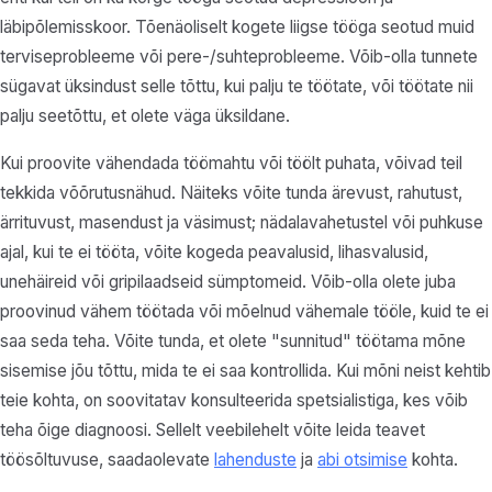
läbipõlemisskoor. Tõenäoliselt kogete liigse tööga seotud muid
terviseprobleeme või pere-/suhteprobleeme. Võib-olla tunnete
sügavat üksindust selle tõttu, kui palju te töötate, või töötate nii
palju seetõttu, et olete väga üksildane.
Kui proovite vähendada töömahtu või töölt puhata, võivad teil
tekkida võõrutusnähud. Näiteks võite tunda ärevust, rahutust,
ärrituvust, masendust ja väsimust; nädalavahetustel või puhkuse
ajal, kui te ei tööta, võite kogeda peavalusid, lihasvalusid,
unehäireid või gripilaadseid sümptomeid. Võib-olla olete juba
proovinud vähem töötada või mõelnud vähemale tööle, kuid te ei
saa seda teha. Võite tunda, et olete "sunnitud" töötama mõne
sisemise jõu tõttu, mida te ei saa kontrollida. Kui mõni neist kehtib
teie kohta, on soovitatav konsulteerida spetsialistiga, kes võib
teha õige diagnoosi. Sellelt veebilehelt võite leida teavet
töösõltuvuse, saadaolevate
lahenduste
ja
abi otsimise
kohta.