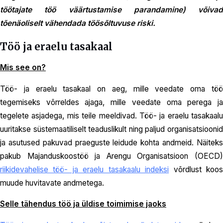
töötajate töö väärtustamise parandamine) võivad
tõenäoliselt vähendada töösõltuvuse riski.
Töö ja eraelu tasakaal
Mis see on?
Töö- ja eraelu tasakaal on aeg, mille veedate oma töö
tegemiseks võrreldes ajaga, mille veedate oma perega ja
tegelete asjadega, mis teile meeldivad. Töö- ja eraelu tasakaalu
uuritakse süstemaatiliselt teaduslikult ning paljud organisatsioonid
ja asutused pakuvad praeguste leidude kohta andmeid. Näiteks
pakub Majanduskoostöö ja Arengu Organisatsioon (OECD)
riikidevahelise töö- ja eraelu tasakaalu indeksi
võrdlust koo
muude huvitavate andmetega.
Selle tähendus töö ja üldise toimimise jaoks