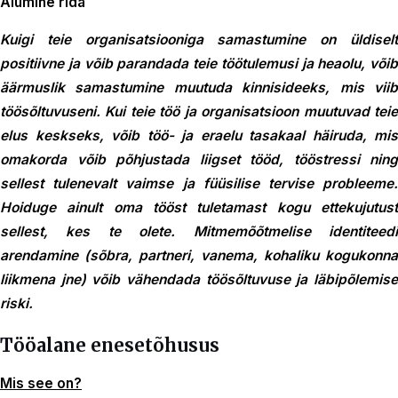
Alumine rida
Kuigi teie organisatsiooniga samastumine on üldiselt
positiivne ja võib parandada teie töötulemusi ja heaolu, võib
äärmuslik samastumine muutuda kinnisideeks, mis viib
töösõltuvuseni. Kui teie töö ja organisatsioon muutuvad teie
elus keskseks, võib töö- ja eraelu tasakaal häiruda, mis
omakorda võib põhjustada liigset tööd, tööstressi ning
sellest tulenevalt vaimse ja füüsilise tervise probleeme.
Hoiduge ainult oma tööst tuletamast kogu ettekujutust
sellest, kes te olete. Mitmemõõtmelise identiteedi
arendamine (sõbra, partneri, vanema, kohaliku kogukonna
liikmena jne) võib vähendada töösõltuvuse ja läbipõlemise
riski.
Tööalane enesetõhusus
Mis see on?