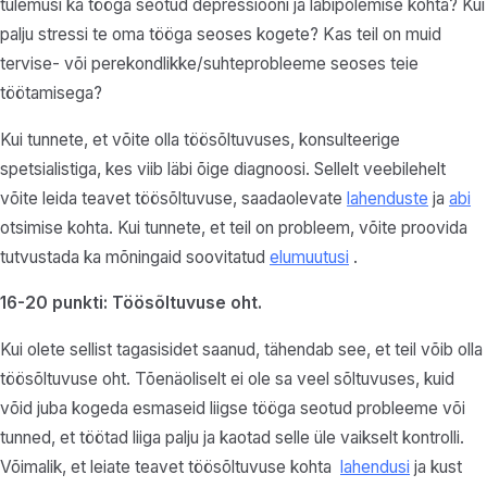
tulemusi ka tööga seotud depressiooni ja läbipõlemise kohta? Kui
palju stressi te oma tööga seoses kogete? Kas teil on muid
tervise- või perekondlikke/suhteprobleeme seoses teie
töötamisega?
Kui tunnete, et võite olla töösõltuvuses, konsulteerige
spetsialistiga, kes viib läbi õige diagnoosi. Sellelt veebilehelt
võite leida teavet töösõltuvuse, saadaolevate
lahenduste
ja
abi
otsimise kohta. Kui tunnete, et teil on probleem, võite proovida
tutvustada ka mõningaid soovitatud
elumuutusi
.
16-20 punkti: Töösõltuvuse oht.
Kui olete sellist tagasisidet saanud, tähendab see, et teil võib olla
töösõltuvuse oht. Tõenäoliselt ei ole sa veel sõltuvuses, kuid
võid juba kogeda esmaseid liigse tööga seotud probleeme või
tunned, et töötad liiga palju ja kaotad selle üle vaikselt kontrolli.
Võimalik, et
leiate
teavet töösõltuvuse kohta
lahendusi
ja kust