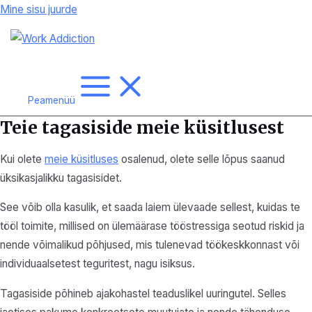
Mine sisu juurde
Peamenüü
Teie tagasiside meie küsitlusest
Kui olete
meie küsitluses
osalenud, olete selle lõpus saanud
üksikasjalikku tagasisidet.
See võib olla kasulik, et saada laiem ülevaade sellest, kuidas te
tööl toimite, millised on ülemäärase tööstressiga seotud riskid ja
nende võimalikud põhjused, mis tulenevad töökeskkonnast või
individuaalsetest teguritest, nagu isiksus.
Tagasiside põhineb ajakohastel teaduslikel uuringutel. Selles