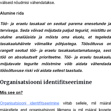
väliseid nõudmisi vähendatakse.
Alumine rida
Töö- ja eraelu tasakaal on seotud parema enesetunde ja
tervisega. Seda võivad mõjutada paljud tegurid, mistõttu on
oluline analüüsida ja mõista oma eluolu, et tegeleda
tasakaaluhäirete võimalike põhjustega. Töösõltuvus on
rangelt seotud töö- ja eraelu tasakaalustamatusega, sest
töö on absoluutselt prioriteetne. Töö- ja eraelu tasakaalu
mõjutavate tegurite mõistmine võib aidata vähendada
töösõltuvuse riski või aidata sellest taastuda.
Organisatsiooni identifitseerimine
Mis see on?
Organisatsiooni identifitseerimine
viitab sellele, mil määral
määratlete end organisatsiooni liikmena ja mil määral kogete