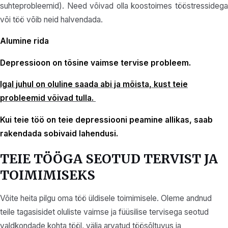
suhteprobleemid). Need võivad olla koostoimes tööstressidega
või töö võib neid halvendada.
Alumine rida
Depressioon on tõsine vaimse tervise probleem.
Igal juhul on oluline saada abi ja mõista, kust teie
probleemid võivad tulla.
Kui teie töö on teie depressiooni peamine allikas, saab
rakendada sobivaid lahendusi.
TEIE TÖÖGA SEOTUD TERVIST JA
TOIMIMISEKS
Võite heita pilgu oma töö üldisele toimimisele. Oleme andnud
teile tagasisidet oluliste vaimse ja füüsilise tervisega seotud
valdkondade kohta tööl, välja arvatud töösõltuvus ja