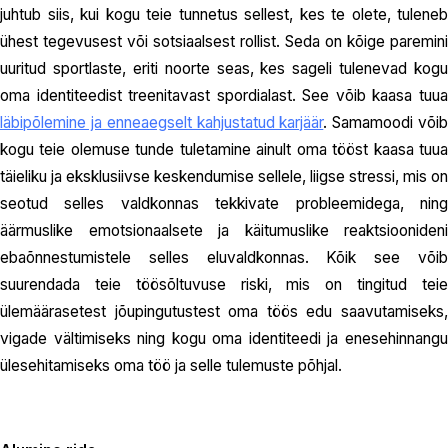
juhtub siis, kui kogu teie tunnetus sellest, kes te olete, tuleneb
ühest tegevusest või sotsiaalsest rollist. Seda on kõige paremini
uuritud sportlaste, eriti noorte seas, kes sageli tulenevad kogu
oma identiteedist treenitavast spordialast. See võib kaasa tuua
läbipõlemine ja enneaegselt kahjustatud karjäär
. Samamoodi või
kogu teie olemuse tunde tuletamine ainult oma tööst kaasa tuua
täieliku ja eksklusiivse keskendumise sellele, liigse stressi, mis on
seotud selles valdkonnas tekkivate probleemidega, ning
äärmuslike emotsionaalsete ja käitumuslike reaktsioonideni
ebaõnnestumistele selles eluvaldkonnas. Kõik see võib
suurendada teie töösõltuvuse riski, mis on tingitud teie
ülemäärasetest jõupingutustest oma töös edu saavutamiseks,
vigade vältimiseks ning kogu oma identiteedi ja enesehinnangu
ülesehitamiseks oma töö ja selle tulemuste põhjal.