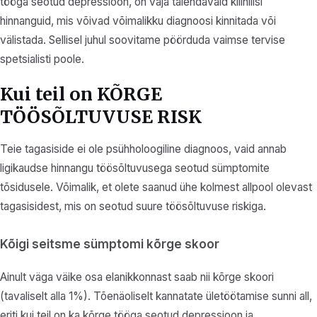
tööga seotud depressioon, on vaja täiendavaid kliinilisi
hinnanguid, mis võivad võimalikku diagnoosi kinnitada või
välistada. Sellisel juhul soovitame pöörduda vaimse tervise
spetsialisti poole.
Kui teil on KÕRGE
TÖÖSÕLTUVUSE RISK
Teie tagasiside ei ole psühholoogiline diagnoos, vaid annab
ligikaudse hinnangu töösõltuvusega seotud sümptomite
tõsidusele. Võimalik, et olete saanud ühe kolmest allpool olevast
tagasisidest, mis on seotud suure töösõltuvuse riskiga.
Kõigi seitsme sümptomi kõrge skoor
Ainult väga väike osa elanikkonnast saab nii kõrge skoori
(tavaliselt alla 1%). Tõenäoliselt kannatate ületöötamise sunni all,
eriti kui teil on ka kõrge tööga seotud depressioon ja