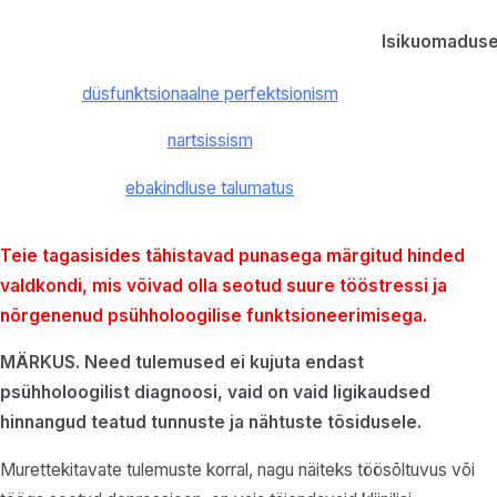
Isikuomadus
düsfunktsionaalne perfektsionism
nartsissism
ebakindluse talumatus
Teie tagasisides tähistavad punasega märgitud hinded
valdkondi, mis võivad olla seotud suure tööstressi ja
nõrgenenud psühholoogilise funktsioneerimisega.
MÄRKUS. Need tulemused ei kujuta endast
psühholoogilist diagnoosi, vaid on vaid ligikaudsed
hinnangud teatud tunnuste ja nähtuste tõsidusele.
Murettekitavate tulemuste korral, nagu näiteks töösõltuvus või