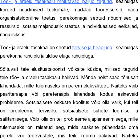
Töö- ja eraelu tasakaalu mõjutavad paljud tegurid,
sealhulga
kõrged nõudmised töökohale, madalad tööressursid, nagu
organisatsiooniline toetus, perekonnaga seotud nõudmised ja
ressursid, sotsiaalmajanduslik staatus ja individuaalsed eelkäijad,
nagu isiksus.
Töö- ja eraelu tasakaal on seotud
tervise ja heaoluga
, sealhulga
perekonna rahulolu ja üldise eluga rahuloluga.
Sõltuvalt teie elusituatsioonist võiksite küsida, millised tegurid
teie töö- ja eraelu tasakaalu häirivad. Mõnda neist saab tõhusalt
lahendada, mille tulemuseks on parem elukvaliteet. Näiteks võib
paariteraapia või pereteraapia lahendada kodus esinevaid
probleeme. Sotsiaalsete oskuste koolitus võib olla valik, kui teil
on probleeme tervislike sotsiaalsete suhete loomise ja
säilitamisega. Võib-olla on teil probleeme ajaplaneerimisega, mille
tulemuseks on raisatud aeg, mida saaksite pühendada oma
perele või tegevustele, mis teile rõõmu pakuvad. Näiteks