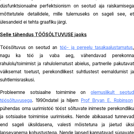
düsfunktsionaalne perfektsionism on seotud aja raiskamisega
mõttetutele detailidele, mille tulemuseks on sageli see, et
ülesandeid ei tehta graafiku järgi.
Selle tähendus TÖÖSÕLTUVUSE jaoks
Töösõltuvus on seotud an
töö- ja pereelu tasakaalustamatus
nagu ka töö ja vaba aeg, vähendavad perekonna
rahulolu/toimimist ja rahulolematust abielus, partnerile pakutavat
väiksemat toetust, perekondlikest suhtlustest eemaldumist ja
suhtlemisraskusi.
Probleemne sotsiaalne toimimine on
olemuslikult seotu
töösõltuvusega
. 1990ndatel ja hiljem
Prof Bryan E. Robinson
pühendas oma uurimistöö tööst sõltuvate inimeste perekondliku
ja sotsiaalse toimimise uurimiseks. Nende abikaasad tunnevad
end sageli üksildasena, valesti mõistetuna ja jäetud üksi
lapsevanema kohustustega. Nende lapsed kannatavad sügavate