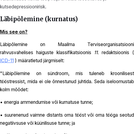
kutsedepressioonirisk.
Läbipõlemine (kurnatus)
Mis see on?
Läbipõlemine on Maailma Terviseorganisatsiooni
rahvusvahelises haiguste klassifikatsioonis
11.
redaktsioonis 
ICD-11
) määratletud järgmiselt:
"Läbipõlemine on sündroom, mis tuleneb kroonilisest
tööstressist, mida ei ole õnnestunud juhtida. Seda iseloomustab
kolm mõõdet:
• energia ammendumise või kurnatuse tunne;
• suurenenud vaimne distants oma tööst või oma tööga seotud
negatiivsuse või küünilisuse tunne; ja