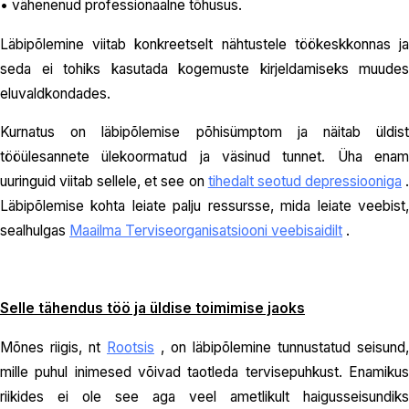
• vähenenud professionaalne tõhusus.
Läbipõlemine viitab konkreetselt nähtustele töökeskkonnas ja
seda ei tohiks kasutada kogemuste kirjeldamiseks muudes
eluvaldkondades.
Kurnatus on läbipõlemise põhisümptom ja näitab üldist
tööülesannete ülekoormatud ja väsinud tunnet. Üha enam
uuringuid viitab sellele, et see on
tihedalt seotud depressiooniga
Läbipõlemise kohta leiate palju ressursse, mida leiate veebist,
sealhulgas
Maailma Terviseorganisatsiooni veebisaidilt
.
Selle tähendus töö ja üldise toimimise jaoks
Mõnes riigis, nt
Rootsis
, on läbipõlemine tunnustatud seisund,
mille puhul inimesed võivad taotleda tervisepuhkust. Enamikus
riikides ei ole see aga veel ametlikult haigusseisundiks