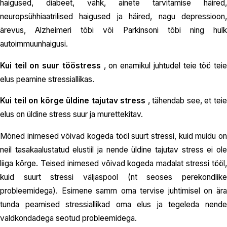
haigused, diabeet, vähk, ainete tarvitamise häired,
neuropsühhiaatrilised haigused ja häired, nagu depressioon,
ärevus, Alzheimeri tõbi või Parkinsoni tõbi ning hulk
autoimmuunhaigusi.
Kui teil on suur tööstress
, on enamikul juhtudel teie töö tei
elus peamine stressiallikas.
Kui teil on kõrge üldine tajutav stress
, tähendab see, et tei
elus on üldine stress suur ja murettekitav.
Mõned inimesed võivad kogeda tööl suurt stressi, kuid muidu on
neil tasakaalustatud elustiil ja nende üldine tajutav stress ei ole
liiga kõrge. Teised inimesed võivad kogeda madalat stressi tööl,
kuid suurt stressi väljaspool (nt seoses perekondlike
probleemidega). Esimene samm oma tervise juhtimisel on ära
tunda peamised stressiallikad oma elus ja tegeleda nende
valdkondadega seotud probleemidega.