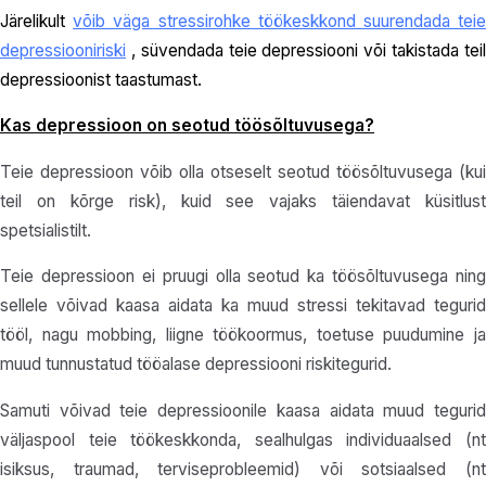
Järelikult
võib väga stressirohke töökeskkond suurendada tei
depressiooniriski
, süvendada teie depressiooni või takistada teil
depressioonist taastumast.
Kas depressioon on seotud töösõltuvusega?
Teie depressioon võib olla otseselt seotud töösõltuvusega (kui
teil on kõrge risk), kuid see vajaks täiendavat küsitlust
spetsialistilt.
Teie depressioon ei pruugi olla seotud ka töösõltuvusega ning
sellele võivad kaasa aidata ka muud stressi tekitavad tegurid
tööl, nagu mobbing, liigne töökoormus, toetuse puudumine ja
muud tunnustatud tööalase depressiooni riskitegurid.
Samuti võivad teie depressioonile kaasa aidata muud tegurid
väljaspool teie töökeskkonda, sealhulgas individuaalsed (nt
isiksus, traumad, terviseprobleemid) või sotsiaalsed (nt