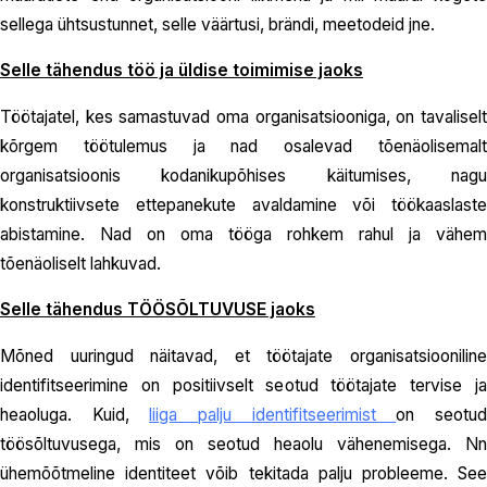
sellega ühtsustunnet, selle väärtusi, brändi, meetodeid jne.
Selle tähendus töö ja üldise toimimise jaoks
Töötajatel, kes samastuvad oma organisatsiooniga, on tavaliselt
kõrgem töötulemus ja nad osalevad tõenäolisemalt
organisatsioonis kodanikupõhises käitumises, nagu
konstruktiivsete ettepanekute avaldamine või töökaaslaste
abistamine. Nad on oma tööga rohkem rahul ja vähem
tõenäoliselt lahkuvad.
Selle tähendus TÖÖSÕLTUVUSE jaoks
Mõned uuringud näitavad, et töötajate organisatsiooniline
identifitseerimine on positiivselt seotud töötajate tervise ja
heaoluga. Kuid,
liiga palju identifitseerimist
on seotu
töösõltuvusega, mis on seotud heaolu vähenemisega. Nn
ühemõõtmeline identiteet võib tekitada palju probleeme. See