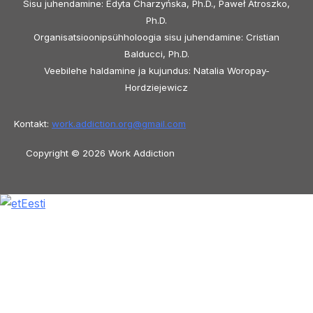
Sisu juhendamine: Edyta Charzyńska, Ph.D., Paweł Atroszko,
Ph.D.
Organisatsioonipsühholoogia sisu juhendamine: Cristian
Balducci, Ph.D.
Veebilehe haldamine ja kujundus: Natalia Woropay-
Hordziejewicz
Kontakt:
work.addiction.org@
gmail.com
Copyright © 2026 Work Addiction
Eesti
Eesti
English
Español
Polski
Italiano
Македонски јазик
Français
Slovenščina
Slovenčina
العربية
香港中文
简体中文
Azərbaycan dili
Čeština
Dansk
Български
Bosanski