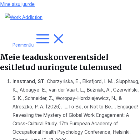
Mine sisu juurde
Peamenüü
Meie teaduskonverentsidel
esitletud uuringute tulemused
Innstrand, ST
, Charzyńska, E., Eikefjord, I. M., Slupphaug,
K., Aboagye, E., van der Vaart, L., Buźniak, A., Czerwiński,
S. K., Schneider, Z., Woropay-Hordziejewicz, N., &
Atroszko, P. A. (2026). ….To Be, or Not to Be…. Engaged!
Revealing the Mystery of Global Work Engagement: A
Cross-Cultural Study. 17th European Academy of
Occupational Health Psychology Conference, Helsinki,