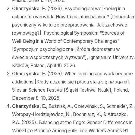
Finland, June 15–17, 2026.
Charzyńska, E.
(2026). Psychological well-being in a
culture of overwork: How to maintain balance? [Dobrostan
psychiczny w kulturze przepracowania. Jak zachować
równowagę?]. Psychological Symposium “Sources of
Well-Being in a World of Contemporary Challenges”
[Sympozjum psychologiczne „Źródła dobrostanu w
świecie współczesnych wyzwań”], Ignatianum University,
Kraków, Poland, April 16, 2026.
Charzyńska, E.
(2025). When learning and work become
addictions [Kiedy uczenie się i praca stają się nałogami].
Silesian Science Festival [Śląski Festiwal Nauki], Poland,
December 8–10, 2025.
Charzyńska, E.
, Buźniak, A., Czerwiński, S., Schneider, Z.,
Woropay-Hordziejewicz, N., Bochniarz, K., & Atroszko,
P.A. (2025). Balancing at the Edge: Gender Differences in
Work-Life Balance Among Full-Time Workers Across 91