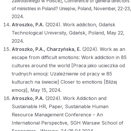
zawodowego w Polsce], Conference of general directors
of ministries in Poland? Uniejów, Poland, November, 22-23,
2024.
Atroszko, P.A
. (2024). Work addiction, Gdańsk
Technological University, Gdańsk, Poland, May 22,
2024.
Atroszko, P.A.,
Charzyńska, E.
(2024). Work as an
escape from difficult emotions: Work addiction in 85
cultures around the world [Praca jako ucieczka od
trudnych emocji: Uzależnienie od pracy w 85
kulturach na świecie] Closer to emotions [Bliżej
emocji], May 15, 2024.
Atroszko, P.A.
(2024). Work Addiction and
Sustainable HR, Paper, Sustainable Human
Resource Management Conference – An
International Perspective, SGH Warsaw School of
Economics , Warsaw, 24-25.04.2024