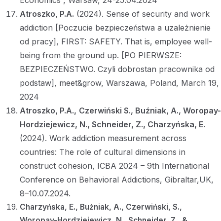
Atroszko, P.A.
(2024). Sense of security and work
addiction [Poczucie bezpieczeństwa a uzależnienie
od pracy], FIRST: SAFETY. That is, employee well-
being from the ground up. [PO PIERWSZE:
BEZPIECZEŃSTWO. Czyli dobrostan pracownika od
podstaw], meet&grow, Warszawa, Poland, March 19,
2024
Atroszko, P.A.,
Czerwiński S., Buźniak, A., Woropay-
Hordziejewicz, N., Schneider, Z., Charzyńska, E.
(2024). Work addiction measurement across
countries: The role of cultural dimensions in
construct cohesion, ICBA 2024 – 9th International
Conference on Behavioral Addictions, Gibraltar,UK,
8–10.07.2024.
Charzyńska, E., Buźniak, A., Czerwiński, S.,
Woropay-Hordziejewicz, N., Schneider, Z., &