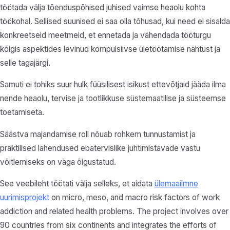
töötada välja tõenduspõhised juhised vaimse heaolu kohta
töökohal. Sellised suunised ei saa olla tõhusad, kui need ei sisalda
konkreetseid meetmeid, et ennetada ja vähendada tööturgu
kõigis aspektides levinud kompulsiivse ületöötamise nähtust ja
selle tagajärgi.
Samuti ei tohiks suur hulk füüsilisest isikust ettevõtjaid jääda ilma
nende heaolu, tervise ja tootlikkuse süstemaatilise ja süsteemse
toetamiseta.
Säästva majandamise roll nõuab rohkem tunnustamist ja
praktilised lahendused ebatervislike juhtimistavade vastu
võitlemiseks on väga õigustatud.
See veebileht töötati välja selleks, et aidata
ülemaailmne
uurimisprojekt
on micro, meso, and macro risk factors of work
addiction and related health problems. The project involves over
90 countries from six continents and integrates the efforts of