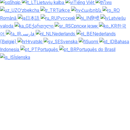
Shqip
Lietuvių kalba
Tiếng Việt
ไทย
O‘zbekcha
Türkçe
Հայերեն
Română
日本語
Русский
हिन्दी
Latviešu
valoda
ქართული
Српски језик
한국
어
فارسی
Nederlands
Nederlands
(België)
Hrvatski
Svenska
Suomi
Bahasa
Indonesia
Português
Português do Brasil
Íslenska