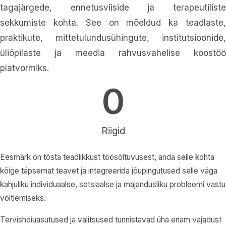
tagajärgede, ennetusviiside ja terapeutiliste
sekkumiste kohta. See on mõeldud ka teadlaste,
praktikute, mittetulundusühingute, institutsioonide,
üliõpilaste ja meedia rahvusvahelise koostöö
platvormiks.
0
Riigid
Eesmärk on tõsta teadlikkust töösõltuvusest, anda selle kohta
kõige täpsemat teavet ja integreerida jõupingutused selle väga
kahjuliku individuaalse, sotsiaalse ja majandusliku probleemi vastu
võitlemiseks.
Tervishoiuasutused ja valitsused tunnistavad üha enam vajadust