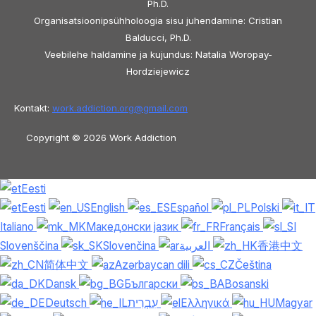
Ph.D.
Organisatsioonipsühholoogia sisu juhendamine: Cristian
Balducci, Ph.D.
Veebilehe haldamine ja kujundus: Natalia Woropay-
Hordziejewicz
Kontakt:
work.addiction.org@
gmail.com
Copyright © 2026 Work Addiction
Eesti
Eesti
English
Español
Polski
Italiano
Македонски јазик
Français
Slovenščina
Slovenčina
العربية
香港中文
简体中文
Azərbaycan dili
Čeština
Dansk
Български
Bosanski
Deutsch
עִבְרִית
Ελληνικά
Magyar