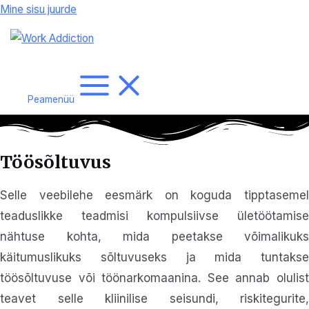
Mine sisu juurde
Peamenüü
Töösõltuvus
Selle veebilehe eesmärk on koguda tipptasemel
teaduslikke teadmisi kompulsiivse ületöötamise
nähtuse kohta, mida peetakse võimalikuks
käitumuslikuks sõltuvuseks ja mida tuntakse
töösõltuvuse või töönarkomaanina. See annab olulist
teavet selle kliinilise seisundi, riskitegurite,