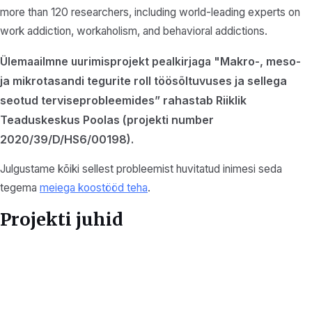
more than 120 researchers, including world-leading experts on
work addiction, workaholism, and behavioral addictions.
Makro-, meso-
Ülemaailmne uurimisprojekt pealkirjaga "
ja mikrotasandi tegurite roll töösõltuvuses ja sellega
seotud terviseprobleemides”
rahastab
Riiklik
Teaduskeskus Poolas (projekti number
2020/39/D/HS6/00198).
Julgustame kõiki sellest probleemist huvitatud inimesi seda
tegema
meiega koostööd teha
.
Projekti juhid