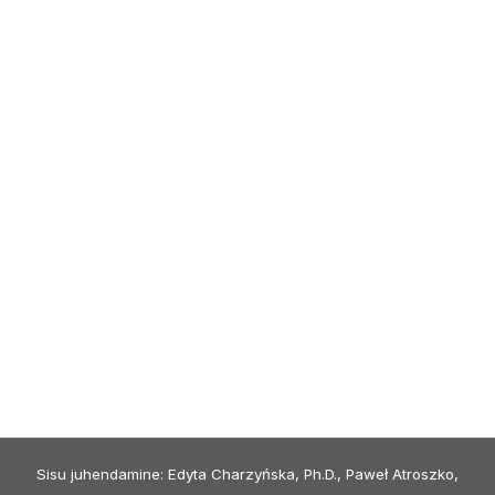
Sisu juhendamine: Edyta Charzyńska, Ph.D., Paweł Atroszko,