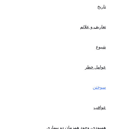
تاریخ
تعاریف و علائم
شیوع
عوامل خطر
سوختن
عواقب
همبودی، وجود همزمان دو بیماری