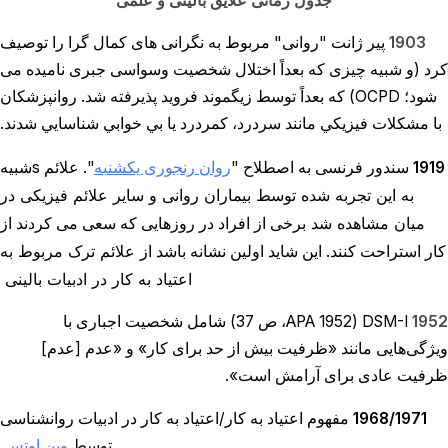
جدول زمانی علایق بالینی و علمی
1903
پیر ژانت "روانی" مربوط به نگرانی های کمال گرا را توصیف
کرد (و شبیه چیزی که بعداً اختلال شخصیت وسواسی جبری نامیده می
شود؛ OCPD) که بعداً توسط زیگموند فروید پذیرفته شد. روانپزشكان
با مشكلات فيزيكي مانند سردرد، كمردرد يا بي خوابي شناسايي شدند.
شبیه
1919
سندور
فرنسی به اصطلاح "
روان رنجوری یکشنبه
". علائم s
به این تجربه شده توسط بیماران روانی و سایر علائم فیزیکی در
میان مشاهده شد
برخی از افراد در روزهایی که سعی می کردند از
از علائم ترک مربوط به
کار استراحت کنند. این شاید اولین نشانه باشد
اعتیاد به کار
در ادبیات بالینی
1952
DSM-I (APA 1952، ص 37) شامل شخصیت اجباری با
ویژگی‌هایی مانند «ظرفیت بیش از حد برای کار» و «عدم [عدم]
ظرفیت عادی برای آرامش است».
1968/1971
مفهوم اعتیاد به کار/اعتیاد به کار در ادبیات روانشناسی
توسط
وین اوتس
.