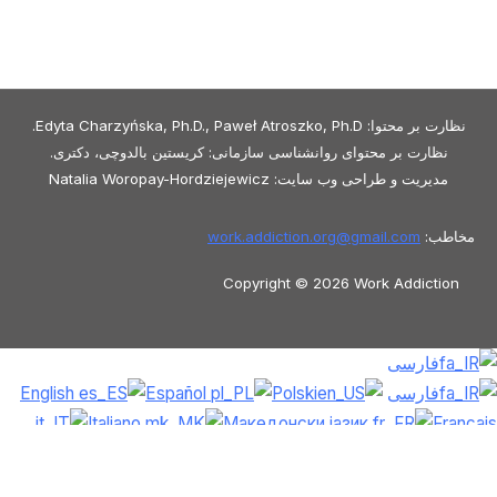
نظارت بر محتوا: Edyta Charzyńska, Ph.D., Paweł Atroszko, Ph.D.
نظارت بر محتوای روانشناسی سازمانی: کریستین بالدوچی، دکتری.
مدیریت و طراحی وب سایت: Natalia Woropay-Hordziejewicz
مخاطب:
gmail.com
work.addiction.org@
Copyright © 2026 Work Addiction
فارسی
فارسی
Polski
Español
English
Italiano
Македонски јазик
Français
Slovenčina
Slovenščina
العربية
香港
中文
简体中文
Azərbaycan dili
Čeština