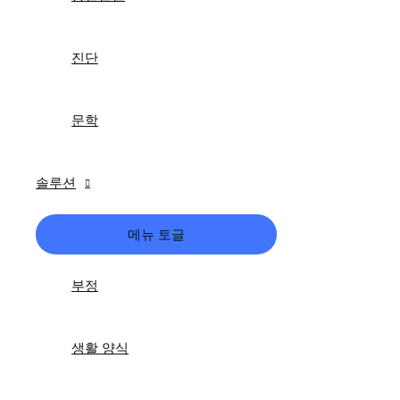
진단
문학
솔루션
메뉴 토글
부정
생활 양식