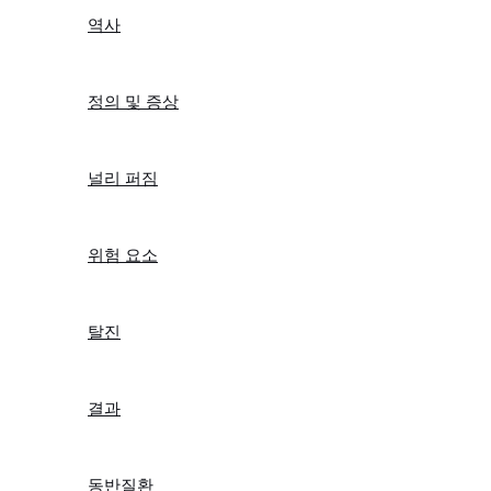
역사
정의 및 증상
널리 퍼짐
위험 요소
탈진
결과
동반질환