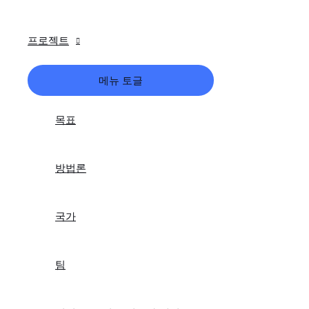
프로젝트
메뉴 토글
목표
방법론
국가
팀