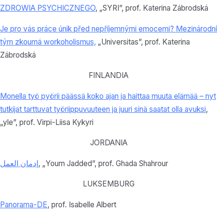
ZDROWIA PSYCHICZNEGO
, „SYRI”, prof. Katerina Zábrodská
Je pro vás práce únik před nepříjemnými emocemi? Mezinárodní
tým zkoumá workoholismus,
„Universitas”, prof. Katerina
Zábrodská
FINLANDIA
Monella työ pyörii päässä koko ajan ja haittaa muuta elämää – nyt
tutkijat tarttuvat työriippuvuuteen ja juuri sinä saatat olla avuksi
,
„yle”, prof. Virpi-Liisa Kykyri
JORDANIA
إدمان العمل
, „Youm Jadded”, prof. Ghada Shahrour
LUKSEMBURG
Panorama-DE
, prof. Isabelle Albert