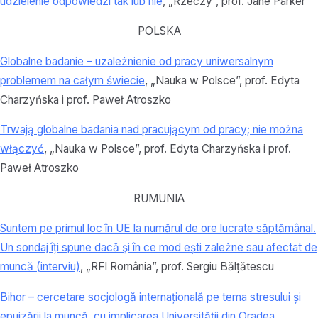
udzielenie odpowiedzi tak lub nie
, „Rzeczy”, prof. Jane Parker
POLSKA
Globalne badanie – uzależnienie od pracy uniwersalnym
problemem na całym świecie
, „Nauka w Polsce”, prof. Edyta
Charzyńska i prof. Paweł Atroszko
Trwają globalne badania nad pracującym od pracy; nie można
włączyć
, „Nauka w Polsce”, prof. Edyta Charzyńska i prof.
Paweł Atroszko
RUMUNIA
Suntem pe primul loc în UE la numărul de ore lucrate săptămânal.
Un sondaj îți spune dacă şi în ce mod ești zależne sau afectat de
muncă (interviu)
, „RFI România”, prof. Sergiu Bălțătescu
Bihor – cercetare socjologă internațională pe tema stresului și
epuizării la muncă, cu implicarea Universității din Oradea
,