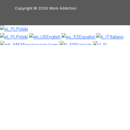
Copyright © 2026 Work Addiction
Polski
Polski
English
Español
Italiano
Македонски јазик
Français
Slovenščina
Slovenčina
العربية
香港中文
简体中文
Azərbaycan dili
Čeština
Dansk
Български
Bosanski
Deutsch
Eesti
עִבְרִית
Ελληνικά
Magyar
Shqip
Lietuvių kalba
Tiếng Việt
ไทย
O‘zbekcha
Türkçe
Հայերեն
Română
日本語
Русский
हिन्दी
Latviešu valoda
ქართული
Српски језик
한국어
فارسی
Nederlands
Nederlands (België)
Hrvatski
Svenska
Suomi