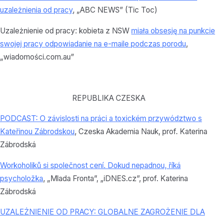
uzależnienia od pracy
, „ABC NEWS” (Tic Toc)
Uzależnienie od pracy: kobieta z NSW
miała obsesję na punkcie
swojej pracy
odpowiadanie na e-maile podczas porodu
,
„wiadomości.com.au”
REPUBLIKA CZESKA
PODCAST: O závislosti na práci a toxickém przywództwo s
Kateřinou Zábrodskou
, Czeska Akademia Nauk, prof. Katerina
Zábrodská
Workoholiků si společnost cení. Dokud nepadnou, říká
psycholožka
, „Mlada Fronta”, „iDNES.cz”, prof. Katerina
Zábrodská
UZALEŻNIENIE OD PRACY: GLOBALNE ZAGROŻENIE DLA