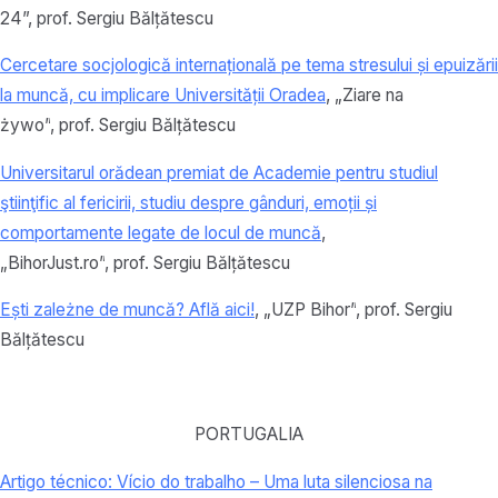
24”,
prof.
Sergiu Bălțătescu
Cercetare socjologică internațională pe tema stresului și epuizării
la muncă, cu implicare Universității Oradea
, „Ziare na
żywo”
,
prof.
Sergiu Bălțătescu
Universitarul orădean premiat de Academie pentru studiul
ştiinţific al fericirii, studiu despre gânduri, emoții și
comportamente legate de locul de muncă
,
„BihorJust.ro”
,
prof.
Sergiu Bălțătescu
Ești zależne de muncă? Află aici!
, „UZP Bihor”
,
prof.
Sergiu
Bălțătescu
PORTUGALIA
Artigo técnico: Vício do trabalho – Uma luta silenciosa na