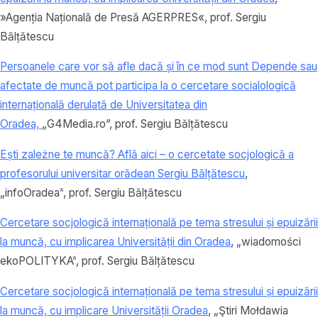
»Agenția Națională de Presă AGERPRES«,
prof.
Sergiu
Bălțătescu
Persoanele care vor să afle dacă și în ce mod sunt Depende sau
afectate de muncă pot participa la o cercetare socialologică
internațională derulată de Universitatea din
Oradea,
„G4Media.ro”,
prof.
Sergiu Bălțătescu
Ești zależne te muncă? Află aici – o cercetate socjologică a
profesorului universitar orădean Sergiu Bălțătescu
,
„infoOradea”
,
prof.
Sergiu Bălțătescu
Cercetare socjologică internațională pe tema stresului și epuizării
la muncă, cu implicarea Universității din Oradea
, „wiadomości
ekoPOLITYKA”
,
prof.
Sergiu Bălțătescu
Cercetare socjologică internațională pe tema stresului și epuizării
la muncă, cu implicare Universității Oradea
, „Ştiri Mołdawia