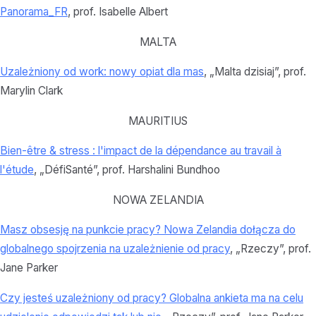
Panorama_FR
, prof. Isabelle Albert
MALTA
Uzależniony od wo
rk: nowy opiat dla mas
, „Malta dzisiaj”, prof.
Marylin Clark
MAURITIUS
Bien-être & stress : l'impact de la dépendance au travail à
l'étude
, „DéfiSanté”, prof. Harshalini Bundhoo
NOWA ZELANDIA
Masz obsesję na punkcie pracy? Nowa Zelandia dołącza do
globalnego spojrzenia na uzależnienie od pracy
, „Rzeczy”, prof.
Jane Parker
Czy jesteś uzależniony od pracy? Globalna ankieta ma na celu