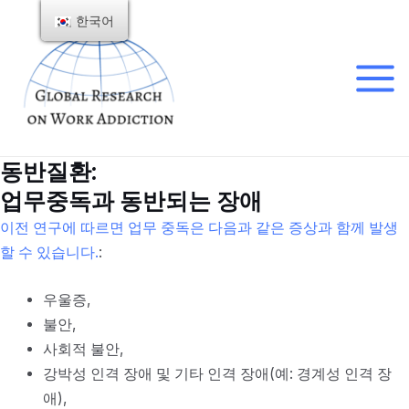
콘
한국어
텐
츠
로
메
건
인
너
뛰
동반질환:
메
기
업무중독과 동반되는 장애
뉴
이전 연구에 따르면 업무 중독은 다음과 같은 증상과 함께 발생
할 수 있습니다.
:
우울증,
불안,
사회적 불안,
강박성 인격 장애 및 기타 인격 장애(예: 경계성 인격 장
애),