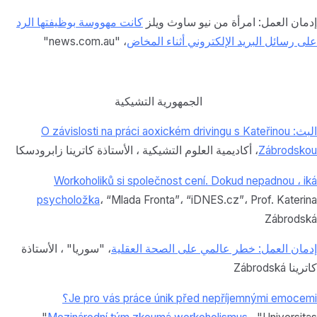
إدمان العمل: امرأة من نيو ساوث ويلز
كانت مهووسة بوظيفتها
الرد
على رسائل البريد الإلكتروني أثناء المخاض
، "news.com.au"
الجمهورية التشيكية
البث: O závislosti na práci aoxickém drivingu s Kateřinou
Zábrodskou
، أكاديمية العلوم التشيكية ، الأستاذة كاترينا زابرودسكا
Workoholiků si společnost cení. Dokud nepadnou ، iká
psycholožka
، “Mlada Fronta”، “iDNES.cz”، Prof. Katerina
Zábrodská
إدمان العمل: خطر عالمي على الصحة العقلية
، "سوريا" ، الأستاذة
كاترينا Zábrodská
Je pro vás práce únik před nepříjemnými emocemi؟