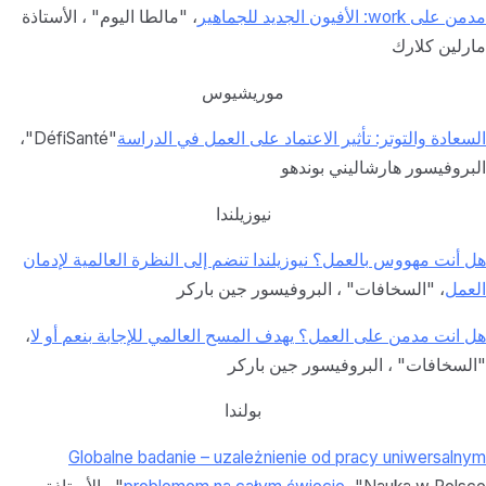
مدمن على wo
rk: الأفيون الجديد للجماهير
، "مالطا اليوم" ، الأستاذة
مارلين كلارك
موريشيوس
السعادة والتوتر: تأثير الاعتماد على العمل في الدراسة
"DéfiSanté"،
البروفيسور هارشاليني بوندهو
نيوزيلندا
هل أنت مهووس بالعمل؟ نيوزيلندا تنضم إلى النظرة العالمية لإدمان
العمل
، "السخافات" ، البروفيسور جين باركر
هل انت مدمن على العمل؟ يهدف المسح العالمي للإجابة بنعم أو لا
،
"السخافات" ، البروفيسور جين باركر
بولندا
Globalne badanie – uzależnienie od pracy uniwersalnym