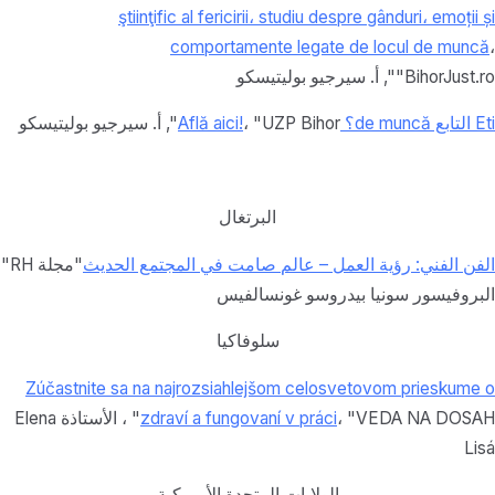
ştiinţific al fericirii، studiu despre gânduri، emoții și
comportamente legate de locul de muncă
،
"BihorJust.ro"
,
أ.
سيرجيو بوليتيسكو
Eti التابع de muncă؟ Află aici!
، "UZP Bihor"
,
أ.
سيرجيو بوليتيسكو
البرتغال
الفن الفني: رؤية العمل – عالم صامت في المجتمع الحديث
"مجلة RH"
البروفيسور سونيا بيدروسو غونسالفيس
سلوفاكيا
Zúčastnite sa na najrozsiahlejšom celosvetovom prieskume o
zdraví a fungovaní v práci
، "VEDA NA DOSAH" ، الأستاذة Elena
Lisá
الولايات المتحدة الأمريكية