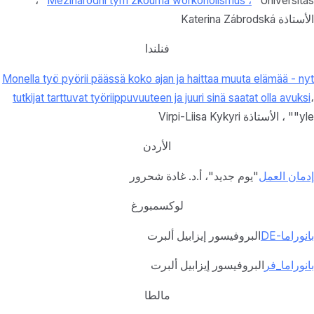
"Universitas" ،
Mezinárodní tým zkoumá workoholismus ،
الأستاذة Katerina Zábrodská
فنلندا
Monella työ pyörii päässä koko ajan ja haittaa muuta elämää - nyt
tutkijat tarttuvat työriippuvuuteen ja juuri sinä saatat olla avuksi
،
"yle" ، الأستاذة Virpi-Liisa Kykyri
الأردن
إدمان العمل
"يوم جديد"، أ.د. غادة شحرور
لوكسمبورغ
بانوراما-DE
البروفيسور إيزابيل ألبرت
بانوراما_فر
البروفيسور إيزابيل ألبرت
مالطا