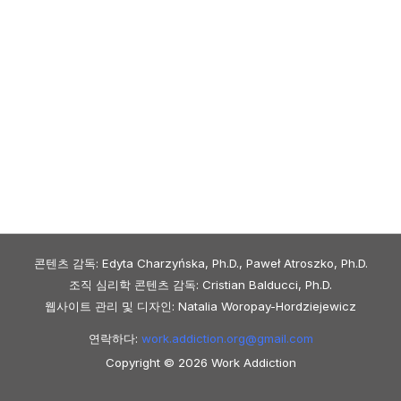
콘텐츠 감독: Edyta Charzyńska, Ph.D., Paweł Atroszko, Ph.D.
조직 심리학 콘텐츠 감독: Cristian Balducci, Ph.D.
웹사이트 관리 및 디자인: Natalia Woropay-Hordziejewicz
연락하다:
work.addiction.org@
gmail.com
Copyright © 2026 Work Addiction