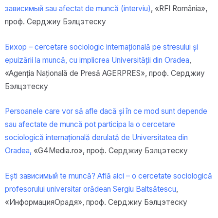
зависимый sau afectat de muncă (interviu)
, «RFI România»,
проф. Серджиу Бэлцэтеску
Бихор – cercetare sociologic internațională pe stresului și
epuizării la muncă, cu implicrea Universității din Oradea
,
«Agenția Națională de Presă AGERPRES»,
проф.
Серджиу
Бэлцэтеску
Persoanele care vor să afle dacă și în ce mod sunt depende
sau afectate de muncă pot participa la o cercetare
sociologică internațională derulată de Universitatea din
Oradea,
«G4Media.ro»,
проф.
Серджиу Бэлцэтеску
Ești зависимый te muncă? Află aici – o cercetate sociologică
profesorului universitar orădean Sergiu Baltsătescu
,
«ИнформацияОрадя»
,
проф.
Серджиу Бэлцэтеску