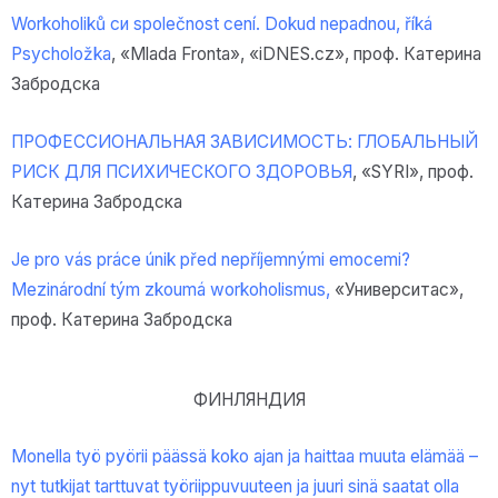
Workoholiků си společnost cení. Dokud nepadnou, říká
Psycholožka
, «Mlada Fronta», «iDNES.cz», проф. Катерина
Забродска
ПРОФЕССИОНАЛЬНАЯ ЗАВИСИМОСТЬ: ГЛОБАЛЬНЫЙ
РИСК ДЛЯ ПСИХИЧЕСКОГО ЗДОРОВЬЯ
, «SYRI», проф.
Катерина Забродска
Je pro vás práce únik před nepříjemnými emocemi?
Mezinárodní tým zkoumá workoholismus,
«Университас»,
проф. Катерина Забродска
ФИНЛЯНДИЯ
Monella työ pyörii päässä koko ajan ja haittaa muuta elämää –
nyt tutkijat tarttuvat työriippuvuuteen ja juuri sinä saatat olla