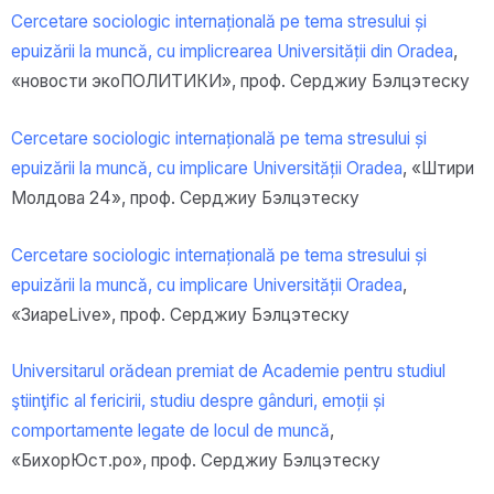
Cercetare sociologic internațională pe tema stresului și
epuizării la muncă, cu implicrearea Universității din Oradea
,
«новости экоПОЛИТИКИ»
,
проф.
Серджиу Бэлцэтеску
Cercetare sociologic internațională pe tema stresului și
epuizării la muncă, cu implicare Universității Oradea
, «Штири
Молдова 24»,
проф.
Серджиу Бэлцэтеску
Cercetare sociologic internațională pe tema stresului și
epuizării la muncă, cu implicare Universității Oradea
,
«ЗиареLive»
,
проф.
Серджиу Бэлцэтеску
Universitarul orădean premiat de Academie pentru studiul
ştiinţific al fericirii, studiu despre gânduri, emoții și
comportamente legate de locul de muncă
,
«БихорЮст.ро»
,
проф.
Серджиу Бэлцэтеску