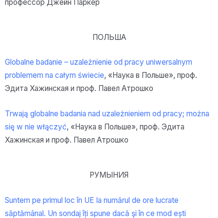
профессор Джейн Паркер
ПОЛЬША
Globalne badanie – uzależnienie od pracy uniwersalnym
problemem na całym świecie
, «Наука в Польше», проф.
Эдита Хажинская и проф. Павел Атрошко
Trwają globalne badania nad uzależnieniem od pracy; można
się w nie włączyć
, «Наука в Польше», проф. Эдита
Хажинская и проф. Павел Атрошко
РУМЫНИЯ
Suntem pe primul loc în UE la numărul de ore lucrate
săptămânal. Un sondaj îți spune dacă şi în ce mod ești