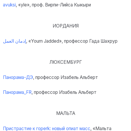
avuksi
, «yle», проф. Вирпи-Лийса Кыкыри
ИОРДАНИЯ
إدمان العمل
, «Youm Jadded», профессор Гада Шахрур
ЛЮКСЕМБУРГ
Панорама-ДЭ
, профессор Изабель Альберт
Панорама_FR
, профессор Изабель Альберт
МАЛЬТА
Пристрастие к горе
rk: новый опиат масс
, «Мальта