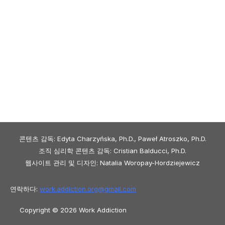
콘텐츠 감독: Edyta Charzyńska, Ph.D., Paweł Atroszko, Ph.D.
조직 심리학 콘텐츠 감독: Cristian Balducci, Ph.D.
웹사이트 관리 및 디자인: Natalia Woropay-Hordziejewicz
연락하다:
work.addiction.org@
gmail.com
Copyright © 2026 Work Addiction