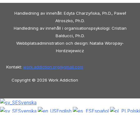
Handledning av innehåll: Edyta Charzyńska, Ph.D., Paweł
Atroszko, Ph.D.
Handledning av innehåll i organisationspsykologi: Cristian
Balducci, Ph.D.
Webbplatsadministration och design: Natalia Woropay-
Hordziejewicz
Kontakt:
work.addiction.org@
gmail.com
Copyright © 2026 Work Addiction
Svenska
Svenska
English
Español
Polski
Italiano
Македонски јазик
Français
Slovenščina
Slovenčina
العربية
香港
中文
简体中文
Azərbaycan dili
Čeština