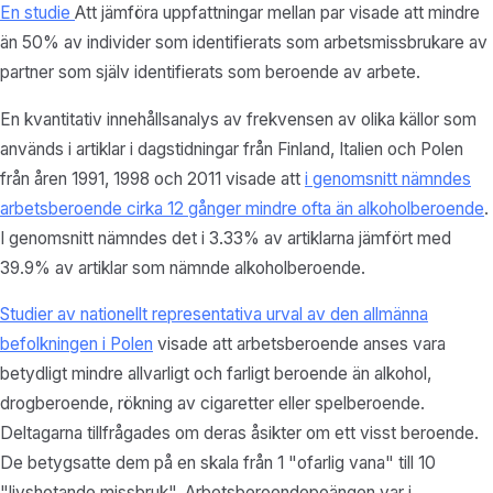
En studie
Att jämföra uppfattningar mellan par visade att mindre
än 50% av individer som identifierats som arbetsmissbrukare av
partner som själv identifierats som beroende av arbete.
En kvantitativ innehållsanalys av frekvensen av olika källor som
används i artiklar i dagstidningar från Finland, Italien och Polen
från åren 1991, 1998 och 2011 visade att
i genomsnitt nämndes
arbetsberoende cirka 12 gånger mindre ofta än alkoholberoende
.
I genomsnitt nämndes det i 3.33% av artiklarna jämfört med
39.9% av artiklar som nämnde alkoholberoende.
Studier av nationellt representativa urval av den allmänna
befolkningen i Polen
visade att arbetsberoende anses vara
betydligt mindre allvarligt och farligt beroende än alkohol,
drogberoende, rökning av cigaretter eller spelberoende.
Deltagarna tillfrågades om deras åsikter om ett visst beroende.
De betygsatte dem på en skala från 1 "ofarlig vana" till 10
"livshotande missbruk". Arbetsberoendepoängen var i