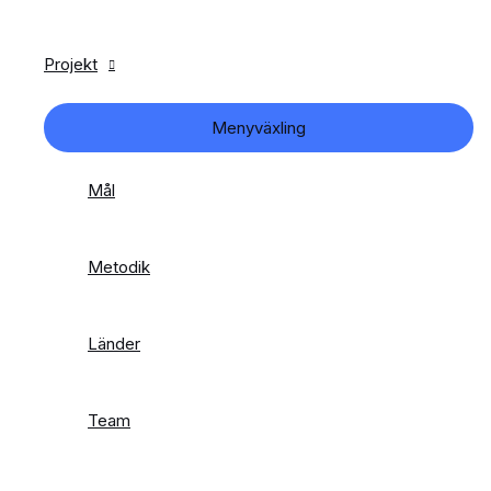
Projekt
Menyväxling
Mål
Metodik
Länder
Team