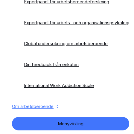
Expertpanel för arbetsberoendeforskning
Expertpanel för arbets- och organisationspsykologi
Global undersökning om arbetsberoende
Din feedback från enkäten
International Work Addiction Scale
Om arbetsberoende
Menyväxling