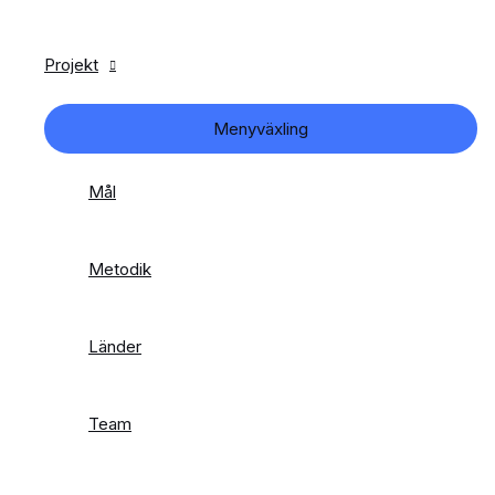
Projekt
Menyväxling
Mål
Metodik
Länder
Team