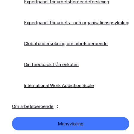
Expertpanel för arbetsberoendeforskning
Expertpanel för arbets- och organisationspsykologi
Global undersökning om arbetsberoende
Din feedback från enkäten
International Work Addiction Scale
Om arbetsberoende
Menyväxling