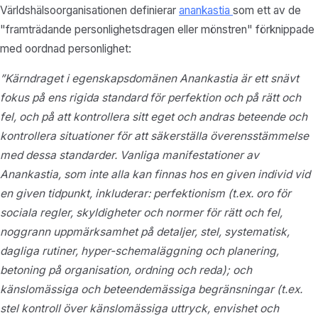
Världshälsoorganisationen definierar
anankastia
som ett av de
"framträdande personlighetsdragen eller mönstren" förknippade
med oordnad personlighet:
”Kärndraget i egenskapsdomänen Anankastia är ett snävt
fokus på ens rigida standard för perfektion och på rätt och
fel, och på att kontrollera sitt eget och andras beteende och
kontrollera situationer för att säkerställa överensstämmelse
med dessa standarder. Vanliga manifestationer av
Anankastia, som inte alla kan finnas hos en given individ vid
en given tidpunkt, inkluderar: perfektionism (t.ex. oro för
sociala regler, skyldigheter och normer för rätt och fel,
noggrann uppmärksamhet på detaljer, stel, systematisk,
dagliga rutiner, hyper-schemaläggning och planering,
betoning på organisation, ordning och reda); och
känslomässiga och beteendemässiga begränsningar (t.ex.
stel kontroll över känslomässiga uttryck, envishet och