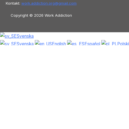
Kontakt:
work.addiction.org@
gmail.com
Copyright © 2026 Work Addiction
Svenska
Svenska
English
Español
Polski
Italiano
Македонски јазик
Français
Slovenščina
Slovenčina
العربية
香港
中文
简体中文
Azərbaycan dili
Čeština
Dansk
Български
Bosanski
Deutsch
Eesti
עִבְרִית
Ελληνικά
Magyar
Shqip
Lietuvių kalba
Tiếng Việt
ไทย
O‘zbekcha
Türkçe
Հայերեն
Română
日本語
Русский
हिन्दी
Latviešu valoda
ქართული
Српски језик
한국어
فارسی
Nederlands