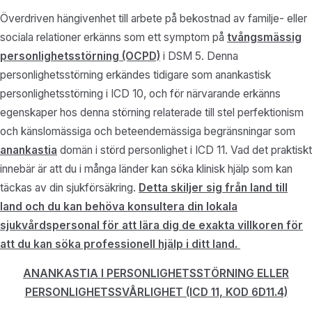
Överdriven hängivenhet till arbete på bekostnad av familje- eller
sociala relationer erkänns som ett symptom på
tvångsmässig
personlighetsstörning (OCPD)
i DSM 5. Denna
personlighetsstörning erkändes tidigare som anankastisk
personlighetsstörning i ICD 10, och för närvarande erkänns
egenskaper hos denna störning relaterade till stel perfektionism
och känslomässiga och beteendemässiga begränsningar som
anankastia
domän i störd personlighet i ICD 11. Vad det praktiskt
innebär är att du i många länder kan söka klinisk hjälp som kan
täckas av din sjukförsäkring.
Detta skiljer sig från land till
land och du kan behöva konsultera din lokala
sjukvårdspersonal för att lära dig de exakta villkoren för
att du kan söka professionell hjälp i ditt land.
ANANKASTIA I PERSONLIGHETSSTÖRNING ELLER
PERSONLIGHETSSVÅRLIGHET (ICD 11, KOD 6D11.4)