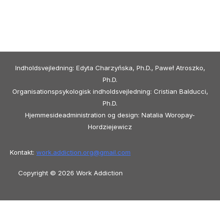
Indholdsvejledning: Edyta Charzyńska, Ph.D., Paweł Atroszko,
Ph.D.
Organisationspsykologisk indholdsvejledning: Cristian Balducci,
Ph.D.
Hjemmesideadministration og design: Natalia Woropay-
Hordziejewicz
Kontakt:
work.addiction.org@
gmail.com
Copyright © 2026 Work Addiction
Dansk