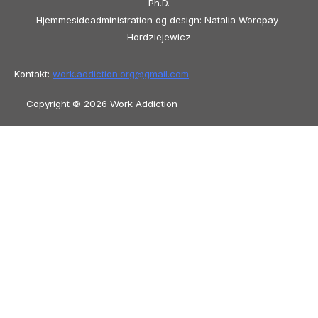
Ph.D.
Hjemmesideadministration og design: Natalia Woropay-
Hordziejewicz
Kontakt:
work.addiction.org@
gmail.com
Copyright © 2026 Work Addiction
Dansk
Dansk
English
Español
Polski
Italiano
Македонски јазик
Français
Slovenščina
Slovenčina
العربية
香港
中文
简体中文
Azərbaycan dili
Čeština
Български
Bosanski
Deutsch
Eesti
עִבְרִית
Ελληνικά
Magyar
Shqip
Lietuvių kalba
Tiếng Việt
ไทย
O‘zbekcha
Türkçe
Հայերեն
Română