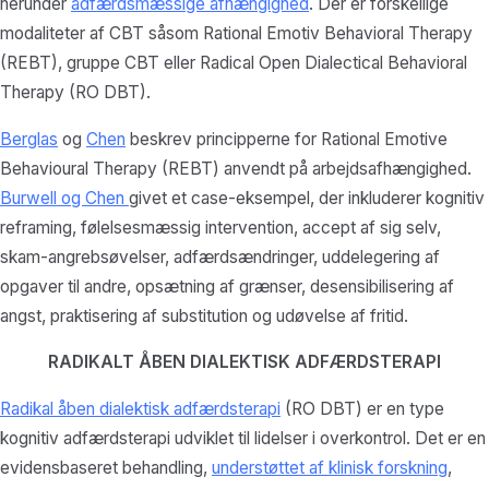
herunder
adfærdsmæssige afhængighed
. Der er forskellige
modaliteter af CBT såsom Rational Emotiv Behavioral Therapy
(REBT), gruppe CBT eller Radical Open Dialectical Behavioral
Therapy (RO DBT).
Berglas
og
Chen
beskrev principperne for Rational Emotive
Behavioural Therapy (REBT) anvendt på arbejdsafhængighed.
Burwell og Chen
givet et case-eksempel, der inkluderer kognitiv
reframing, følelsesmæssig intervention, accept af sig selv,
skam-angrebsøvelser, adfærdsændringer, uddelegering af
opgaver til andre, opsætning af grænser, desensibilisering af
angst, praktisering af substitution og udøvelse af fritid.
RADIKALT ÅBEN DIALEKTISK ADFÆRDSTERAPI
Radikal åben dialektisk adfærdsterapi
(RO DBT) er en type
kognitiv adfærdsterapi udviklet til lidelser i overkontrol. Det er en
evidensbaseret behandling,
understøttet af klinisk forskning
,