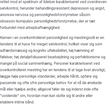
rettet mod et spektrum af lidelser karakteriseret ved overdreven
selvkontrol, herunder behandlingsresistent depression og angst,
anorexia nervosa og personlighedsforstyrrelser såsom
obsessiv-kompulsiv personlighedsforstyrrelse, der er tæt
forbundet med arbejdsafhængighed.
Kernen i en overkontrolleret personlighed og mestringsstil er en
tendens til at have for meget selvkontrol, hvilket viser sig som
adfærdsmæssig og kognitiv ufleksibilitet, høj hæmning af
følelser, høj detaljefokuseret bearbejdning og perfektionisme og
mangel på social sammenhæng. Personer karakteriseret ved
overkontrolleret mestring har en tendens til at tage livet alvorligt,
lægge høje personlige standarder, arbejde hårdt, opføre sig
passende og ofte ofre personlige behov for at nå de ønskede
mål eller hjælpe andre; alligevel føler de sig inderst inde ofte
"uvidende" om, hvordan man kan slutte sig til andre eller
etablere intime bånd.