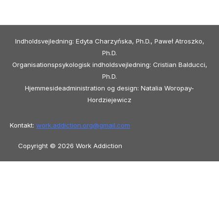
Indholdsvejledning: Edyta Charzyńska, Ph.D., Paweł Atroszko,
Ph.D.
Organisationspsykologisk indholdsvejledning: Cristian Balducci,
Ph.D.
Hjemmesideadministration og design: Natalia Woropay-
Hordziejewicz
Kontakt:
work.addiction.org@
gmail.com
Copyright © 2026 Work Addiction
Dansk
Dansk
English
Español
Polski
Italiano
Македонски јазик
Français