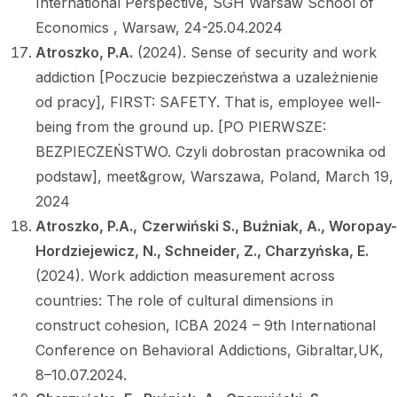
International Perspective, SGH Warsaw School of
Economics , Warsaw, 24-25.04.2024
Atroszko, P.A.
(2024). Sense of security and work
addiction [Poczucie bezpieczeństwa a uzależnienie
od pracy], FIRST: SAFETY. That is, employee well-
being from the ground up. [PO PIERWSZE:
BEZPIECZEŃSTWO. Czyli dobrostan pracownika od
podstaw], meet&grow, Warszawa, Poland, March 19,
2024
Atroszko, P.A.,
Czerwiński S., Buźniak, A., Woropay-
Hordziejewicz, N., Schneider, Z., Charzyńska, E.
(2024). Work addiction measurement across
countries: The role of cultural dimensions in
construct cohesion, ICBA 2024 – 9th International
Conference on Behavioral Addictions, Gibraltar,UK,
8–10.07.2024.