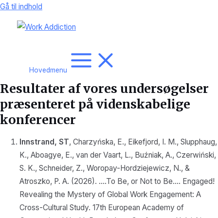
Gå til indhold
Hovedmenu
Resultater af vores undersøgelser
præsenteret på videnskabelige
konferencer
Innstrand, ST
, Charzyńska, E., Eikefjord, I. M., Slupphaug,
K., Aboagye, E., van der Vaart, L., Buźniak, A., Czerwiński,
S. K., Schneider, Z., Woropay-Hordziejewicz, N., &
Atroszko, P. A. (2026). ….To Be, or Not to Be…. Engaged!
Revealing the Mystery of Global Work Engagement: A
Cross-Cultural Study. 17th European Academy of