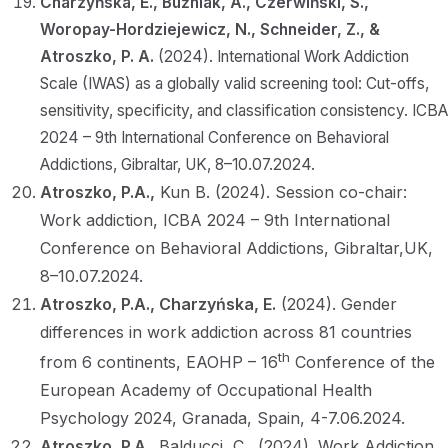
Charzyńska, E., Buźniak, A., Czerwiński, S.,
Woropay-Hordziejewicz, N., Schneider, Z., &
Atroszko, P. A.
(2024). International Work Addiction
Scale (IWAS) as a globally valid screening tool: Cut-offs,
sensitivity, specificity, and classification consistency. ICBA
2024 – 9th International Conference on Behavioral
Addictions, Gibraltar, UK, 8–10.07.2024.
Atroszko, P.A.,
Kun B. (2024). Session co-chair:
Work addiction, ICBA 2024 – 9th International
Conference on Behavioral Addictions, Gibraltar,UK,
8–10.07.2024.
Atroszko, P.A., Charzyńska, E.
(2024). Gender
differences in work addiction across 81 countries
th
from 6 continents, EAOHP – 16
Conference of the
European Academy of Occupational Health
Psychology 2024, Granada, Spain, 4-7.06.2024.
Atroszko, P.A.,
Balducci, C., (2024). Work Addiction