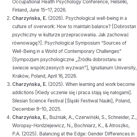
Occupational Health Psychology Conference, Helsinki,
Finland, June 15–17, 2026.
Charzyńska, E.
(2026). Psychological well-being in a
culture of overwork: How to maintain balance? [Dobrostan
psychiczny w kulturze przepracowania. Jak zachować
równowagę?]. Psychological Symposium “Sources of
Well-Being in a World of Contemporary Challenges”
[Sympozjum psychologiczne „Źródła dobrostanu w
świecie współczesnych wyzwań”], Ignatianum University,
Kraków, Poland, April 16, 2026.
Charzyńska, E.
(2025). When learning and work become
addictions [Kiedy uczenie się i praca stają się nałogami].
Silesian Science Festival [Śląski Festiwal Nauki], Poland,
December 8–10, 2025.
Charzyńska, E.
, Buźniak, A., Czerwiński, S., Schneider, Z.,
Woropay-Hordziejewicz, N., Bochniarz, K., & Atroszko,
P.A. (2025). Balancing at the Edge: Gender Differences in