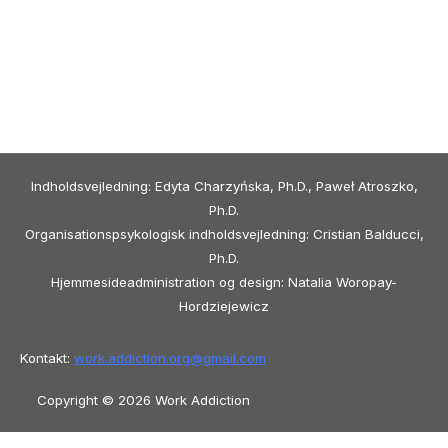
Indholdsvejledning: Edyta Charzyńska, Ph.D., Paweł Atroszko,
Ph.D.
Organisationspsykologisk indholdsvejledning: Cristian Balducci,
Ph.D.
Hjemmesideadministration og design: Natalia Woropay-
Hordziejewicz
Kontakt:
work.addiction.org@
gmail.com
Copyright © 2026 Work Addiction